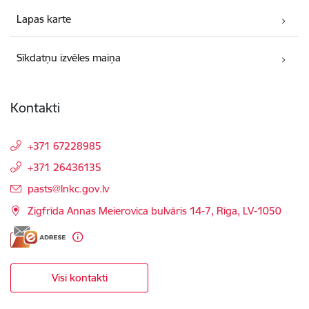
Lapas karte
Sīkdatņu izvēles maiņa
Kontakti
+371 67228985
+371 26436135
E-pasts:
pasts@lnkc.gov.lv
Zigfrīda Annas Meierovica bulvāris 14-7, Rīga, LV-1050
Visi kontakti