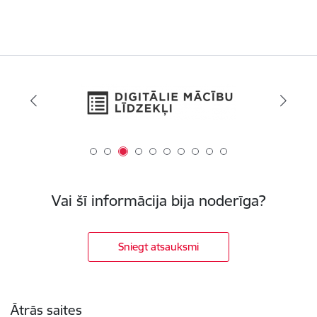
Vai šī informācija bija noderīga?
Sniegt atsauksmi
Kājene
Ātrās saites