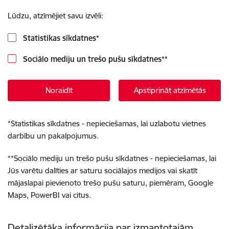
Lūdzu, atzīmējiet savu izvēli:
Statistikas sīkdatnes
*
Sociālo mediju un trešo pušu sīkdatnes
**
Noraidīt
Apstiprināt atzīmētās
*
Statistikas sīkdatnes - nepieciešamas, lai uzlabotu vietnes
darbību un pakalpojumus.
**
Sociālo mediju un trešo pušu sīkdatnes - nepieciešamas, lai
Jūs varētu dalīties ar saturu sociālajos medijos vai skatīt
mājaslapai pievienoto trešo pušu saturu, piemēram, Google
Maps, PowerBI vai citus.
Detalizētāka informācija par izmantotajām