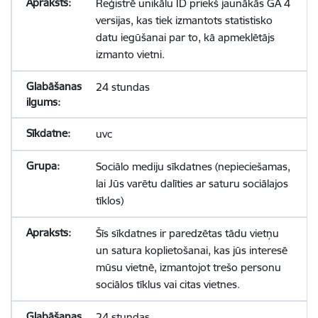
Reģistrē unikālu ID priekš jaunākās GA 4
versijas, kas tiek izmantots statistisko
datu iegūšanai par to, kā apmeklētājs
izmanto vietni.
24 stundas
uvc
Sociālo mediju sīkdatnes (nepieciešamas,
lai Jūs varētu dalīties ar saturu sociālajos
tīklos)
Šīs sīkdatnes ir paredzētas tādu vietņu
un satura koplietošanai, kas jūs interesē
mūsu vietnē, izmantojot trešo personu
sociālos tīklus vai citas vietnes.
24 stundas