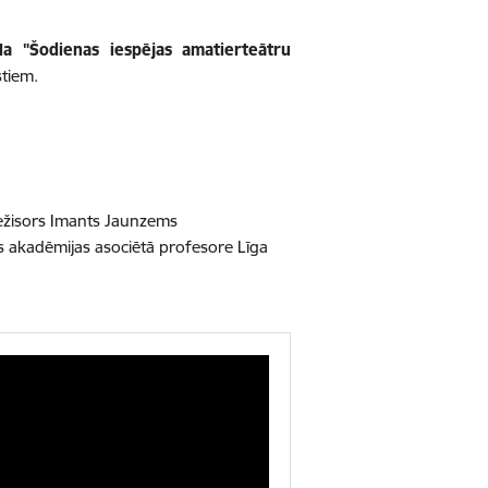
kla "Šodienas iespējas amatierteātru
stiem.
 režisors Imants Jaunzems
as akadēmijas asociētā profesore Līga