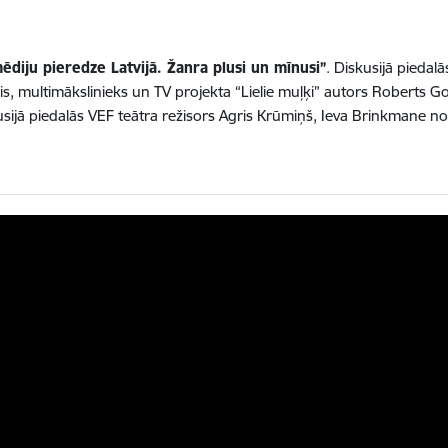
ēdiju pieredze Latvijā. Žanra plusi un mīnusi”
. Diskusijā piedal
lis, multimākslinieks un TV projekta “Lielie muļķi” autors Roberts G
usijā piedalās VEF teātra režisors Agris Krūmiņš, Ieva Brinkmane no S