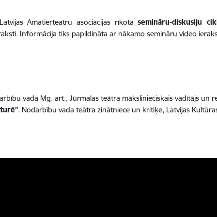
Latvijas Amatierteātru asociācijas rīkotā
semināru-diskusiju ci
ksti. Informācija tiks papildināta ar nākamo semināru video ierak
arbību vada Mg. art., Jūrmalas teātra mākslinieciskais vadītājs un
sturē"
. Nodarbību vada teātra zinātniece un kritiķe, Latvijas Kultūr