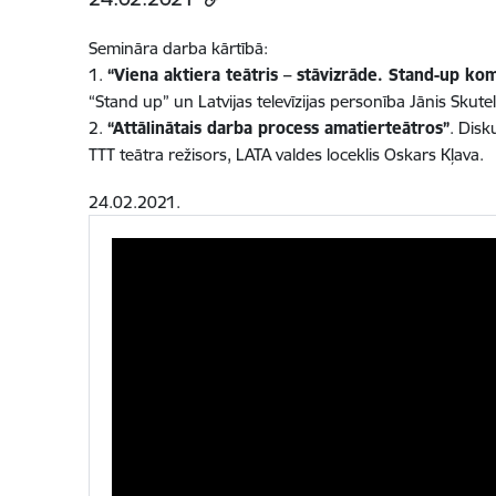
Semināra darba kārtībā:
1.
“Viena aktiera teātris – stāvizrāde. Stand-up kom
“Stand up” un Latvijas televīzijas personība Jānis Skute
2.
“Attālinātais darba process amatierteātros”
. Disk
TTT teātra režisors, LATA valdes loceklis Oskars Kļava.
24.02.2021.