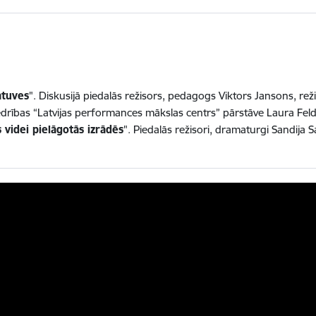
atuves
". Diskusijā piedalās režisors, pedagogs Viktors Jansons, rež
 biedrības “Latvijas performances mākslas centrs” pārstāve Laura Fel
 videi pielāgotās izrādēs
". Piedalās režisori, dramaturgi Sandija 