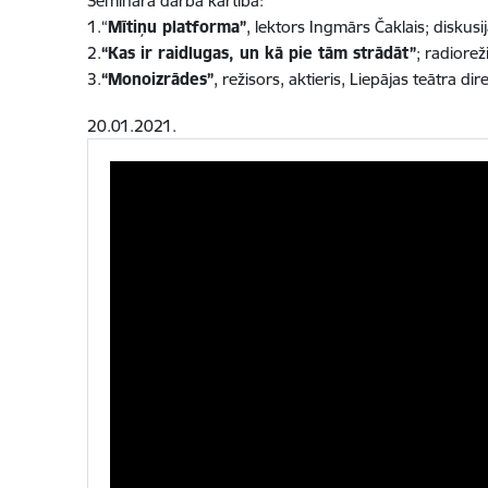
Semināra darba kārtībā:
1.“
Mītiņu platforma”
, lektors Ingmārs Čaklais; diskusi
2.
“Kas ir raidlugas, un kā pie tām strādāt”
; radiorež
3.
“Monoizrādes”
, režisors, aktieris, Liepājas teātra di
20.01.2021.