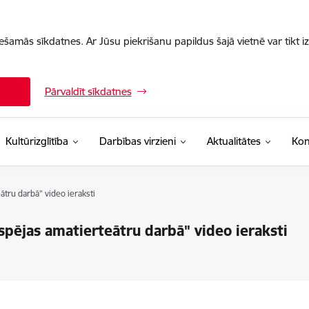
iešamās sīkdatnes. Ar Jūsu piekrišanu papildus šajā vietnē var tikt i
Pārvaldīt sīkdatnes
Kultūrizglītība
Darbības virzieni
Aktualitātes
Kon
ātru darbā" video ieraksti
spējas amatierteātru darbā" video ieraksti