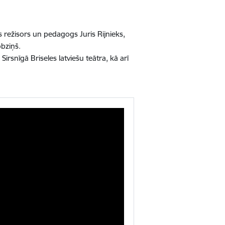
ās režisors un pedagogs Juris Rijnieks,
obziņš.
irsnīgā Briseles latviešu teātra, kā arī