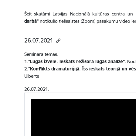
Šeit skatāmi Latvijas Nacionālā kultūras centra un 
darbā"
notikušo tiešsaistes (Zoom) pasākumu video iera
26.07.2021
Semināra tēmas:
1.
"Lugas izvēle. Ieskats režisora lugas analīzē"
. Nod
2.
"Konflikts dramaturģijā. Īss ieskats teorijā un vē
Ulberte
26.07.2021.