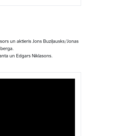
isors un aktieris Jons Buziļausks/Jonas
dberga.
Santa un Edgars Niklasons.