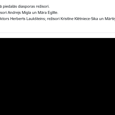
jā piedalās diasporas režisori.
isori Andrejs Migla un Māra Eglīte.
rektors Herberts Laukšteins; režisori Kristīne Klētniece-Sika un Mārtiņ