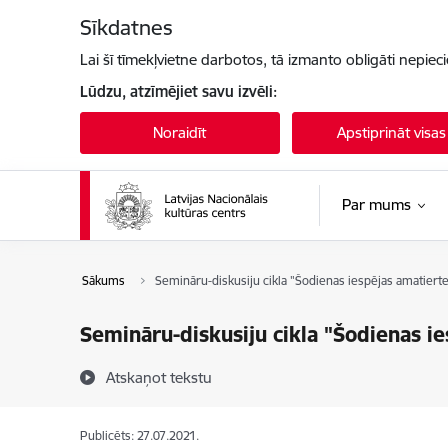
Pāriet uz lapas saturu
Sīkdatnes
Lai šī tīmekļvietne darbotos, tā izmanto obligāti nepiec
Lūdzu, atzīmējiet savu izvēli:
Noraidīt
Apstiprināt visas
Par mums
Sākums
Semināru-diskusiju cikla "Šodienas iespējas amatierte
Semināru-diskusiju cikla "Šodienas ie
Atskaņot tekstu
Publicēts: 27.07.2021.