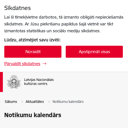
Pāriet uz lapas saturu
Sīkdatnes
Spied
lai meklētu
Enter
Lai šī tīmekļvietne darbotos, tā izmanto obligāti nepieciešamās
sīkdatnes. Ar Jūsu piekrišanu papildus šajā vietnē var tikt
izmantotas statistikas un sociālo mediju sīkdatnes.
Lūdzu, atzīmējiet savu izvēli:
Noraidīt
Apstiprināt visas
Pārvaldīt sīkdatnes
Sākums
Aktualitātes
Notikumu kalendārs
Notikumu kalendārs