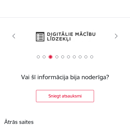
Vai šī informācija bija noderīga?
Sniegt atsauksmi
Kājene
Ātrās saites