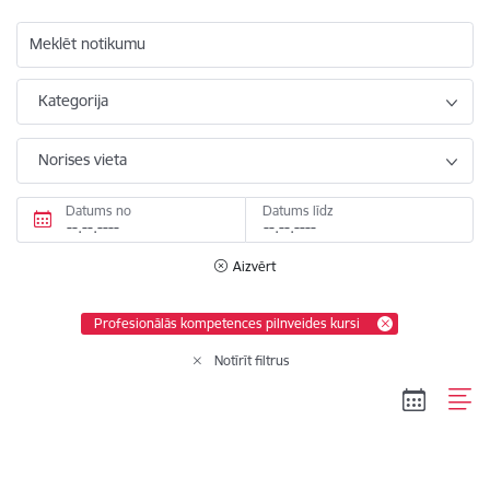
Meklēt notikumu
Kategorija
Norises vieta
Datums no
Datums līdz
Aizvērt
Profesionālās kompetences pilnveides kursi
Notīrīt filtrus