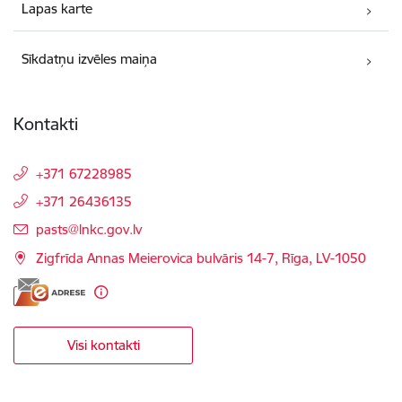
Lapas karte
Sīkdatņu izvēles maiņa
Kontakti
+371 67228985
+371 26436135
E-pasts:
pasts@lnkc.gov.lv
Zigfrīda Annas Meierovica bulvāris 14-7, Rīga, LV-1050
Visi kontakti