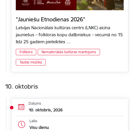
"Jauniešu Etnodienas 2026"
Latvijas Nacionālais kultūras centrs (LNKC) aicina
jauniešus – folkloras kopu dalībniekus – vecumā no 15
līdz 25 gadiem pieteikties …
Folklora
Nemateriālais kultūras mantojums
Tautas mūzika
10. oktobris
Datums
10. oktobris, 2026
Laiks
Visu dienu