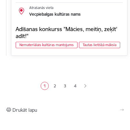
Atrašanās vieta
Vecpiebalgas kultūras nams
Adīšanas konkurss "Mācies, meitiņ, zeķīt'
adīt!"
Nemateriālais kultūras mantojums
Tautas lietišķā māksla
Lapošana
1
2
3
4
Pašreizējā lapa
Lapa
Lapa
Lapa
Drukāt lapu