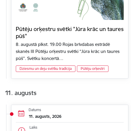
Pūtēju orķestru svētki "Jūra krāc un taures
pūš"
8. augustā plkst. 19.00 Rojas brīvdabas estrādē
skanēs III Pūtēju orķestru svētki “Jūra krāc un taures
pūš”. Svētku koncertā…
Dziesmu un deju svētku tradīcija
Pūtēju orķestri
11. augusts
Datums
11. augusts, 2026
Laiks