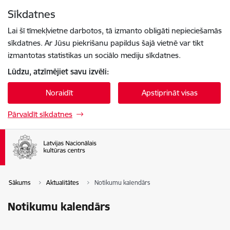
Pāriet uz lapas saturu
Sīkdatnes
Spied
lai meklētu
Enter
Lai šī tīmekļvietne darbotos, tā izmanto obligāti nepieciešamās
sīkdatnes. Ar Jūsu piekrišanu papildus šajā vietnē var tikt
izmantotas statistikas un sociālo mediju sīkdatnes.
Lūdzu, atzīmējiet savu izvēli:
Noraidīt
Apstiprināt visas
Pārvaldīt sīkdatnes
Sākums
Aktualitātes
Notikumu kalendārs
Notikumu kalendārs