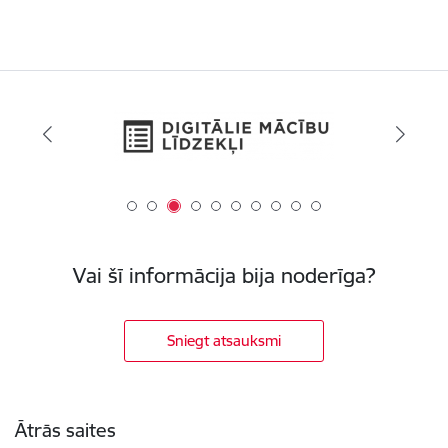
Vai šī informācija bija noderīga?
Sniegt atsauksmi
Kājene
Ātrās saites