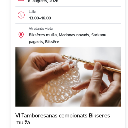
8. augusts, 2026
Laiks
13.00–16.00
Atrašanās vieta
Biksēres muiža, Madonas novads, Sarkaņu
pagasts, Biksēre
VI Tamborēšanas čempionāts Biksēres
muižā