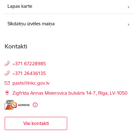
Lapas karte
Sīkdatņu izvēles maiņa
Kontakti
+371 67228985
+371 26436135
E-pasts:
pasts@lnkc.gov.lv
Zigfrīda Annas Meierovica bulvāris 14-7, Rīga, LV-1050
Visi kontakti