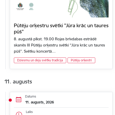
Pūtēju orķestru svētki "Jūra krāc un taures
pūš"
8. augustā plkst. 19.00 Rojas brīvdabas estrādē
skanēs III Pūtēju orķestru svētki “Jūra krāc un taures
pūš”. Svētku koncertā…
Dziesmu un deju svētku tradīcija
Pūtēju orķestri
11. augusts
Datums
11. augusts, 2026
Laiks