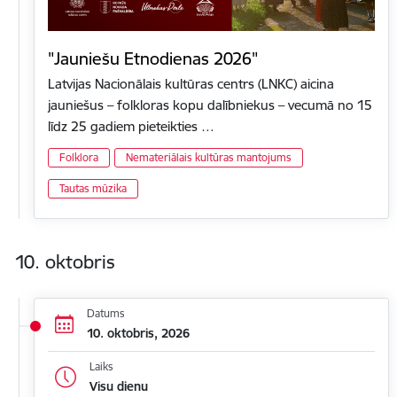
"Jauniešu Etnodienas 2026"
Latvijas Nacionālais kultūras centrs (LNKC) aicina
jauniešus – folkloras kopu dalībniekus – vecumā no 15
līdz 25 gadiem pieteikties …
Folklora
Nemateriālais kultūras mantojums
Tautas mūzika
10. oktobris
Datums
10. oktobris, 2026
Laiks
Visu dienu