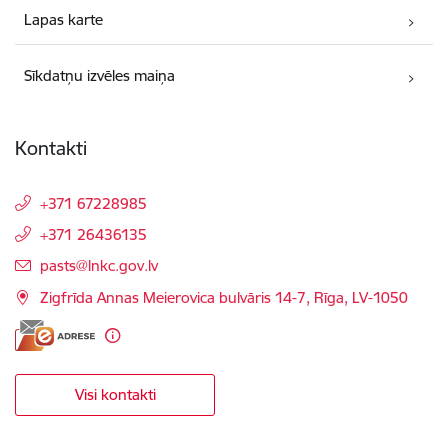
Lapas karte
Sīkdatņu izvēles maiņa
Kontakti
+371 67228985
+371 26436135
E-pasts:
pasts@lnkc.gov.lv
Zigfrīda Annas Meierovica bulvāris 14-7, Rīga, LV-1050
Visi kontakti