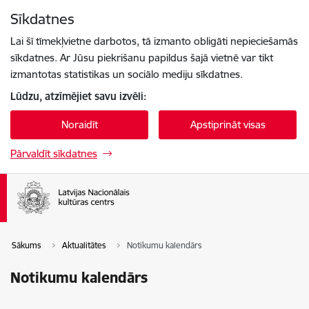
Pāriet uz lapas saturu
Sīkdatnes
Spied
lai meklētu
Enter
Lai šī tīmekļvietne darbotos, tā izmanto obligāti nepieciešamās
sīkdatnes. Ar Jūsu piekrišanu papildus šajā vietnē var tikt
izmantotas statistikas un sociālo mediju sīkdatnes.
Lūdzu, atzīmējiet savu izvēli:
Noraidīt
Apstiprināt visas
Pārvaldīt sīkdatnes
Sākums
Aktualitātes
Notikumu kalendārs
Notikumu kalendārs