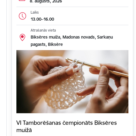
8. augusts, 2026
Laiks
13.00–16.00
Atrašanās vieta
Biksēres muiža, Madonas novads, Sarkaņu
pagasts, Biksēre
VI Tamborēšanas čempionāts Biksēres
muižā