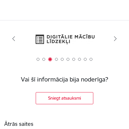
Vai šī informācija bija noderīga?
Sniegt atsauksmi
Kājene
Ātrās saites