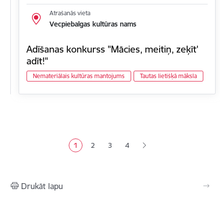
Atrašanās vieta
Vecpiebalgas kultūras nams
Adīšanas konkurss "Mācies, meitiņ, zeķīt'
adīt!"
Nemateriālais kultūras mantojums
Tautas lietišķā māksla
Lapošana
1
2
3
4
Pašreizējā lapa
Lapa
Lapa
Lapa
Drukāt lapu