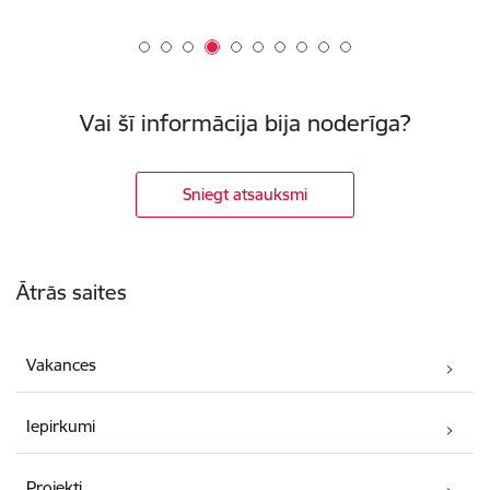
Vai šī informācija bija noderīga?
Sniegt atsauksmi
Kājene
Ātrās saites
Vakances
Iepirkumi
Projekti