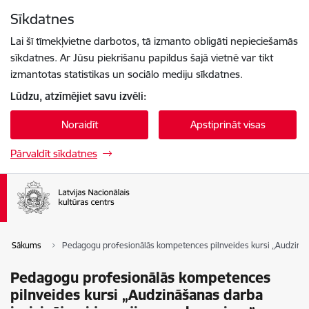
Pāriet uz lapas saturu
Sīkdatnes
Spied
lai meklētu
Enter
Lai šī tīmekļvietne darbotos, tā izmanto obligāti nepieciešamās
sīkdatnes. Ar Jūsu piekrišanu papildus šajā vietnē var tikt
izmantotas statistikas un sociālo mediju sīkdatnes.
Lūdzu, atzīmējiet savu izvēli:
Noraidīt
Apstiprināt visas
Pārvaldīt sīkdatnes
Sākums
Pedagogu profesionālās kompetences pilnveides kursi „Audzināš
Pedagogu profesionālās kompetences
pilnveides kursi „Audzināšanas darba