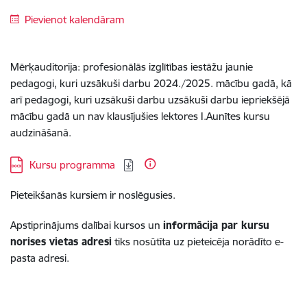
Pievienot kalendāram
Mērķauditorija: profesionālās izglītības iestāžu jaunie
pedagogi, kuri uzsākuši darbu 2024./2025. mācību gadā, kā
arī pedagogi, kuri uzsākuši darbu uzsākuši darbu iepriekšējā
mācību gadā un nav klausījušies lektores I.Aunītes kursu
audzināšanā.
Lejupielādēt:
Kursu programma
Pieteikšanās kursiem ir noslēgusies.
Apstiprinājums dalībai kursos un
informācija par kursu
norises vietas adresi
tiks nosūtīta
uz pieteicēja norādīto e-
pasta adresi.