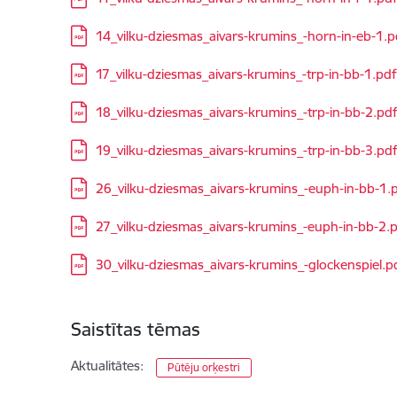
Lejupielādēt:
14_vilku-dziesmas_aivars-krumins_-horn-in-eb-1.p
Lejupielādēt:
17_vilku-dziesmas_aivars-krumins_-trp-in-bb-1.pdf
Lejupielādēt:
18_vilku-dziesmas_aivars-krumins_-trp-in-bb-2.pd
Lejupielādēt:
19_vilku-dziesmas_aivars-krumins_-trp-in-bb-3.pd
Lejupielādēt:
26_vilku-dziesmas_aivars-krumins_-euph-in-bb-1.
Lejupielādēt:
27_vilku-dziesmas_aivars-krumins_-euph-in-bb-2.
Lejupielādēt:
30_vilku-dziesmas_aivars-krumins_-glockenspiel.p
Saistītas tēmas
Aktualitātes:
Pūtēju orķestri