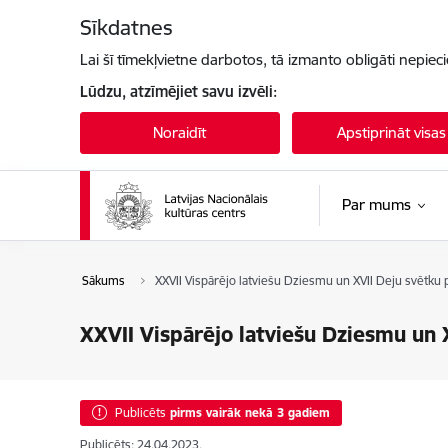
Pāriet uz lapas saturu
Sīkdatnes
Lai šī tīmekļvietne darbotos, tā izmanto obligāti nepiec
Lūdzu, atzīmējiet savu izvēli:
Noraidīt
Apstiprināt visas
Par mums
Sākums
XXVII Vispārējo latviešu Dziesmu un XVII Deju svētku 
XXVII Vispārējo latviešu Dziesmu un 
Publicēts
pirms vairāk nekā 3 gadiem
Publicēts: 24.04.2023.