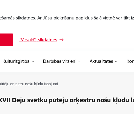
iešamās sīkdatnes. Ar Jūsu piekrišanu papildus šajā vietnē var tikt i
Pārvaldīt sīkdatnes
Kultūrizglītība
Darbības virzieni
Aktualitātes
Kon
pūtēju orķestru nošu kļūdu labojumi
XVII Deju svētku pūtēju orķestru nošu kļūdu 