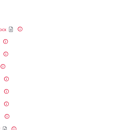
ocx
f