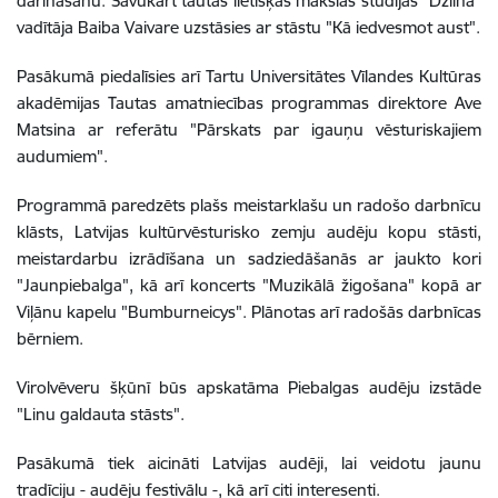
darināšanu. Savukārt tautas lietišķās mākslas studijas "Dzilna"
vadītāja Baiba Vaivare uzstāsies ar stāstu "Kā iedvesmot aust".
Pasākumā piedalīsies arī Tartu Universitātes Vīlandes Kultūras
akadēmijas Tautas amatniecības programmas direktore Ave
Matsina ar referātu "Pārskats par igauņu vēsturiskajiem
audumiem".
Programmā paredzēts plašs meistarklašu un radošo darbnīcu
klāsts, Latvijas kultūrvēsturisko zemju audēju kopu stāsti,
meistardarbu izrādīšana un sadziedāšanās ar jaukto kori
"Jaunpiebalga", kā arī koncerts "Muzikālā žigošana" kopā ar
Viļānu kapelu "Bumburneicys". Plānotas arī radošās darbnīcas
bērniem.
Virolvēveru šķūnī būs apskatāma Piebalgas audēju izstāde
"Linu galdauta stāsts".
Pasākumā tiek aicināti Latvijas audēji, lai veidotu jaunu
tradīciju - audēju festivālu -, kā arī citi interesenti.