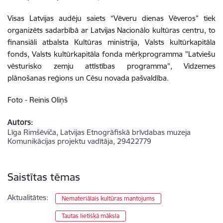
Visas Latvijas audēju saiets “Vēveru dienas Vēveros” tiek
organizēts sadarbībā ar Latvijas Nacionālo kultūras centru, to
finansiāli atbalsta Kultūras ministrija, Valsts kultūrkapitāla
fonds, Valsts kultūrkapitāla fonda mērķprogramma "Latviešu
vēsturisko zemju attīstības programma", Vidzemes
plānošanas reģions un Cēsu novada pašvaldība.
Foto - Reinis Oliņš
Autors:
Līga Rimšēviča, Latvijas Etnogrāfiskā brīvdabas muzeja
Komunikācijas projektu vadītāja, 29422779
Saistītas tēmas
Aktualitātes:
Nemateriālais kultūras mantojums
Tautas lietišķā māksla