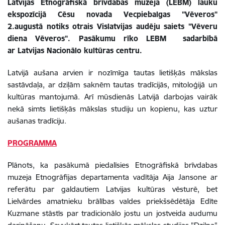
Latvijas Etnogrāfiskā brīvdabas muzeja (LEBM) lauku
ekspozīcijā Cēsu novada Vecpiebalgas "Vēveros"
2.augustā notiks otrais Vislatvijas audēju saiets "Vēveru
diena Vēveros". Pasākumu rīko LEBM sadarbībā
ar Latvijas Nacionālo kultūras centru.
Latvijā aušana arvien ir nozīmīga tautas lietišķās mākslas
sastāvdaļa, ar dziļām saknēm tautas tradīcijās, mitoloģijā un
kultūras mantojumā. Arī mūsdienās Latvijā darbojas vairāk
nekā simts lietišķās mākslas studiju un kopienu, kas uztur
aušanas tradīciju.
PROGRAMMA
Plānots, ka pasākumā piedalīsies Etnogrāfiskā brīvdabas
muzeja Etnogrāfijas departamenta vadītāja Aija Jansone ar
referātu par galdautiem Latvijas kultūras vēsturē, bet
Lielvārdes amatnieku brālības valdes priekšsēdētāja Edīte
Kuzmane stāstīs par tradicionālo jostu un jostveida audumu