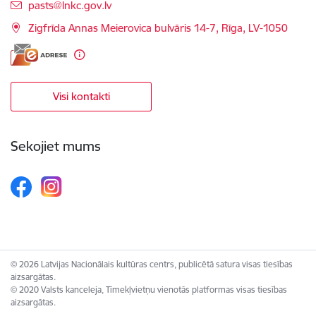
E-pasts:
pasts@lnkc.gov.lv
Zigfrīda Annas Meierovica bulvāris 14-7, Rīga, LV-1050
Visi kontakti
Sekojiet mums
© 2026 Latvijas Nacionālais kultūras centrs, publicētā satura visas tiesības
aizsargātas.
© 2020 Valsts kanceleja, Tīmekļvietņu vienotās platformas visas tiesības
aizsargātas.