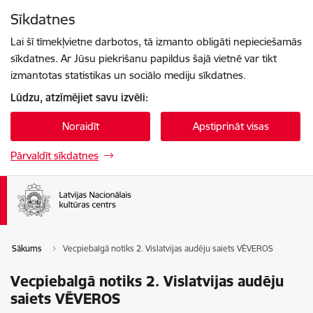
Pāriet uz lapas saturu
Sīkdatnes
Spied
lai meklētu
Enter
Lai šī tīmekļvietne darbotos, tā izmanto obligāti nepieciešamās
sīkdatnes. Ar Jūsu piekrišanu papildus šajā vietnē var tikt
izmantotas statistikas un sociālo mediju sīkdatnes.
Lūdzu, atzīmējiet savu izvēli:
Noraidīt
Apstiprināt visas
Pārvaldīt sīkdatnes
Sākums
Vecpiebalgā notiks 2. Vislatvijas audēju saiets VĒVEROS
Vecpiebalgā notiks 2. Vislatvijas audēju
saiets VĒVEROS