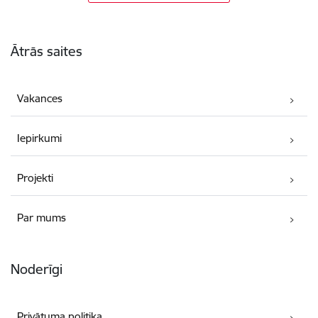
Kājene
Ātrās saites
Vakances
Iepirkumi
Projekti
Par mums
Noderīgi
Privātuma politika