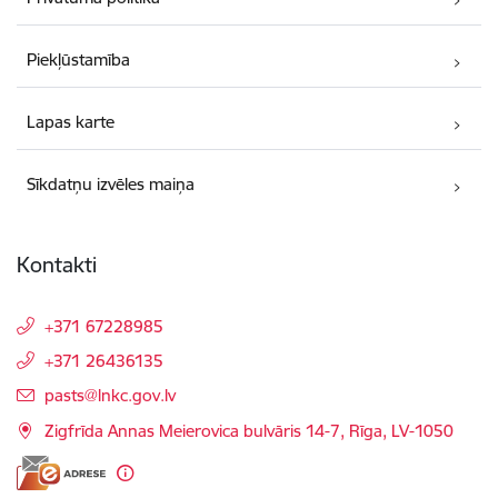
Piekļūstamība
Lapas karte
Sīkdatņu izvēles maiņa
Kontakti
+371 67228985
+371 26436135
E-pasts:
pasts@lnkc.gov.lv
Zigfrīda Annas Meierovica bulvāris 14-7, Rīga, LV-1050