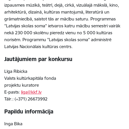
izpausmes mūzikā, teātrī, dejā, cirkā, vizuālajā mākslā, kino,
arhitektūrā, dizainā, kultūras mantojumā, literatūrā un
grāmatniecībā, saistot tās ar mācību saturu. Programmas
"Latvijas skolas soma" ietvaros katru mācību semestri vairāk
nekā 230 000 skolēnu pieredz vienu no 5 000 kultūras
norisēm. Programmu "Latvijas skolas soma" administrē
Latvijas Nacionālais kultūras centrs.
Jautājumiem par konkursu
Līga Ribicka
Valsts kultūrkapitāla fonda
projektu kuratore
E-pasts:
liga@kkf.lv
Tālr.: (+371) 26673992
Papildu informācija
Inga Bika