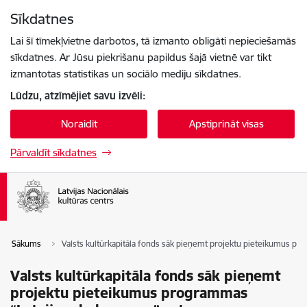
Pāriet uz lapas saturu
Sīkdatnes
Spied
lai meklētu
Enter
Lai šī tīmekļvietne darbotos, tā izmanto obligāti nepieciešamās
sīkdatnes. Ar Jūsu piekrišanu papildus šajā vietnē var tikt
izmantotas statistikas un sociālo mediju sīkdatnes.
Lūdzu, atzīmējiet savu izvēli:
Noraidīt
Apstiprināt visas
Pārvaldīt sīkdatnes
Sākums
Valsts kultūrkapitāla fonds sāk pieņemt projektu pieteikumus pro
Valsts kultūrkapitāla fonds sāk pieņemt
projektu pieteikumus programmas