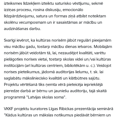
izteiksmes līdzekļiem izteiktu saturisko vēstījumu, sekmē
izziņas procesu, rosina diskusiju, emocionālo
līdzpārdzīvojumu, satura un formas ziņā atbilst noteiktam
skolēnu vecumposmam un ir sasaistāmas ar mācību un
audzināšanas darbu.
Svarīgi ievērot, ka kultūras norisēm jābūt regulāri pieejamām
visu mācību gadu, tostarp mācību dienas ietvaros. Mobilajām
norisēm jābūt veidotām tā, lai, nezaudējot kvalitāti, varētu
pielāgoties norises vietai, tostarp skolas videi un/vai kultūras
institūcijām (arī kultūras centriem, bibliotēkām u. c.). Veidojot
norises pieteikumus, jādomā auditorijas lielumu, t. sk. lai
saglabātu māksliniecisko kvalitāti un klātbūtnes sajūtu.
Projektu vērtēšanā tiks ņemta vērā pieteicēja iepriekšējā
pieredze darbā ar bērnu un jauniešu auditoriju, tajā skaitā
programmā "Latvijas skolas soma".
VKKF projektu kuratores Līgas Ribickas prezentācija seminārā
"Kādus kultūras un mākslas notikumus piedāvāt bērniem un