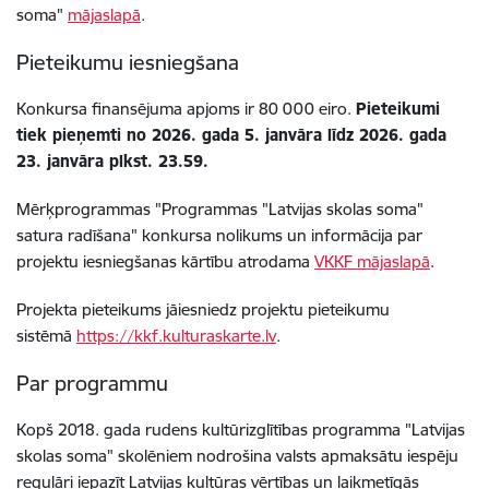
soma"
mājaslapā
.
Pieteikumu iesniegšana
Konkursa finansējuma apjoms ir 80 000 eiro.
Pieteikumi
tiek pieņemti no 2026. gada 5. janvāra līdz 2026. gada
23. janvāra plkst. 23.59.
Mērķprogrammas "Programmas "Latvijas skolas soma"
satura radīšana" konkursa nolikums un informācija par
projektu iesniegšanas kārtību atrodama
VKKF mājaslapā
.
Projekta pieteikums jāiesniedz projektu pieteikumu
sistēmā
https://kkf.kulturaskarte.lv
.
Par programmu
Kopš 2018. gada rudens kultūrizglītības programma "Latvijas
skolas soma" skolēniem nodrošina valsts apmaksātu iespēju
regulāri iepazīt Latvijas kultūras vērtības un laikmetīgās