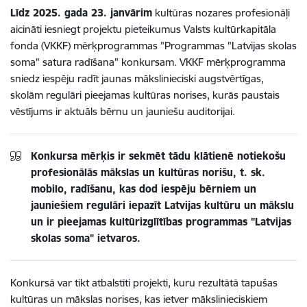
Līdz 2025. gada 23. janvārim
kultūras nozares profesionāļi
aicināti iesniegt projektu pieteikumus Valsts kultūrkapitāla
fonda (VKKF) mērķprogrammas "Programmas "Latvijas skolas
soma" satura radīšana" konkursam. VKKF mērķprogramma
sniedz iespēju radīt jaunas mākslinieciski augstvērtīgas,
skolām regulāri pieejamas kultūras norises, kurās paustais
vēstījums ir aktuāls bērnu un jauniešu auditorijai.
Konkursa mērķis ir sekmēt tādu klātienē notiekošu
profesionālās mākslas un kultūras norišu, t. sk.
mobilo, radīšanu, kas dod iespēju bērniem un
jauniešiem regulāri iepazīt Latvijas kultūru un mākslu
un ir pieejamas kultūrizglītības programmas "Latvijas
skolas soma" ietvaros.
Konkursā var tikt atbalstīti projekti, kuru rezultātā tapušas
kultūras un mākslas norises, kas ietver mākslinieciskiem