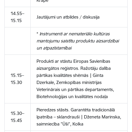
Krape
14.55–
Jautājumi un atbildes / diskusija
15.15
*
Instrumenti ar nemateriālo kultūras
mantojumu saistītu produktu aizsardzībai
un atpazīstamībai
Produkti ar stāstu Eiropas Savienības
aizsargātos reģistros. Ražotāju dalība
15.15–
pārtikas kvalitātes shēmās
|
Ginta
15.30​
Dzerkale, Zemkopības ministrijas
Veterinārais un pārtikas departaments,
Biotehnoloģijas un kvalitātes nodaļa
Pieredzes stāsts. Garantēta tradicionālā
15.30–
īpatnība – sklandrauši
|
Dženeta Marinska,
15.45
saimniecība ”Ūši”, Kolka