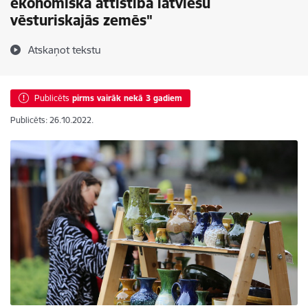
ekonomiskā attīstība latviešu
vēsturiskajās zemēs"
Atskaņot tekstu
Publicēts
pirms vairāk nekā 3 gadiem
Publicēts: 26.10.2022.