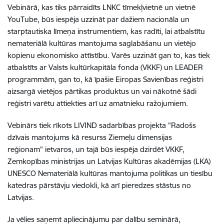
Vebinārā, kas tiks pārraidīts LNKC tīmekļvietnē un vietnē
YouTube,
būs iespēja uzzināt par dažiem nacionāla un
starptautiska līmeņa instrumentiem, kas radīti, lai atbalstītu
nemateriālā kultūras mantojuma saglabāšanu un vietējo
kopienu ekonomisko attīstību. Varēs uzzināt gan to, kas tiek
atbalstīts ar Valsts kultūrkapitāla fonda (VKKF) un LEADER
programmām, gan to, kā īpašie Eiropas Savienības reģistri
aizsargā vietējos pārtikas produktus un vai nākotnē šādi
reģistri varētu attiekties arī uz amatnieku ražojumiem.
Vebinārs tiek rīkots LIVIND sadarbības projekta "Radošs
dzīvais mantojums kā resurss Ziemeļu dimensijas
reģionam"
ietvaros, un tajā būs
iespēja dzirdēt VKKF,
Zemkopības ministrijas un Latvijas Kultūras akadēmijas (LKA)
UNESCO Nemateriālā kultūras mantojuma politikas un tiesību
katedras pārstāvju viedokli, kā arī pieredzes stāstus no
Latvijas
.
Ja vēlies saņemt apliecinājumu par dalību seminārā,