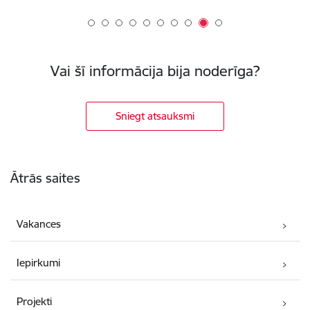
Vai šī informācija bija noderīga?
Sniegt atsauksmi
Kājene
Ātrās saites
Vakances
Iepirkumi
Projekti