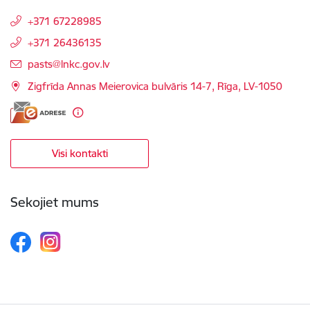
+371 67228985
+371 26436135
E-pasts:
pasts@lnkc.gov.lv
Zigfrīda Annas Meierovica bulvāris 14-7, Rīga, LV-1050
Visi kontakti
Sekojiet mums