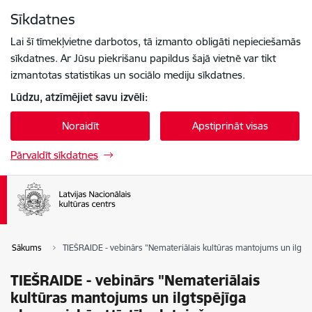
Pāriet uz lapas saturu
Sīkdatnes
Spied
lai meklētu
Enter
Lai šī tīmekļvietne darbotos, tā izmanto obligāti nepieciešamās
sīkdatnes. Ar Jūsu piekrišanu papildus šajā vietnē var tikt
izmantotas statistikas un sociālo mediju sīkdatnes.
Lūdzu, atzīmējiet savu izvēli:
Noraidīt
Apstiprināt visas
Pārvaldīt sīkdatnes
Sākums
TIEŠRAIDE - vebinārs "Nemateriālais kultūras mantojums un ilgtsp
TIEŠRAIDE - vebinārs "Nemateriālais
kultūras mantojums un ilgtspējīga