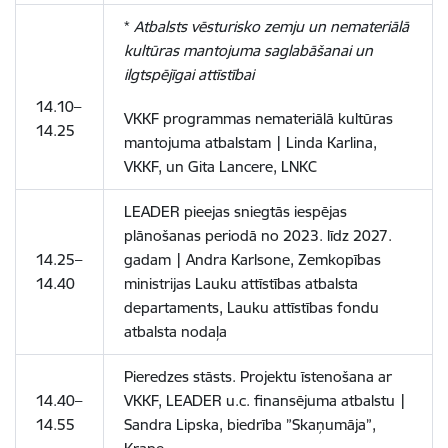
*
Atbalsts vēsturisko zemju un nemateriālā
kultūras mantojuma saglabāšanai un
ilgtspējīgai attīstībai
14.10–
VKKF programmas nemateriālā kultūras
14.25
mantojuma atbalstam | Linda
Karlina,
VKKF, un Gita Lancere, LNKC
LEADER pieejas sniegtās iespējas
plānošanas periodā no 2023. līdz 2027.
14.25–
gadam |
Andra Karlsone, Zemkopības
14.40
ministrijas Lauku attīstības atbalsta
departaments, Lauku attīstības fondu
atbalsta nodaļa
Pieredzes stāsts. Projektu īstenošana ar
14.40–
VKKF, LEADER
u.c. finansējuma atbalstu |
14.55
Sandra Lipska, biedrība ”
Skaņumāja
”
,