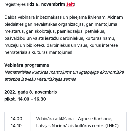
reģistrējies
līdz 6. novembrim
šeit
!
Dalība vebinārā ir bezmaksas un pieejama ikvienam. Aicinām
piedalīties gan nevalstiskās organizācijas, gan mantojuma
meistarus, gan skolotājus, pasniedzējus, pētniekus,
pašvaldību un valsts iestāžu darbiniekus, kultūras namu,
muzeju un bibliotēku darbiniekus un visus, kurus interesē
nemateriālais kultūras mantojums!
Vebināra
programma
Nemateriālais kultūras mantojums un ilgtspējīga ekonomiskā
attīstība latviešu vēsturiskajās zemēs
2022. gada 8. novembris
plkst. 14.00 – 16.30
14.00–
Vebināra atklāšana | Agnese Karlsone,
14.10
Latvijas Nacionālais kultūras centrs (LNKC)