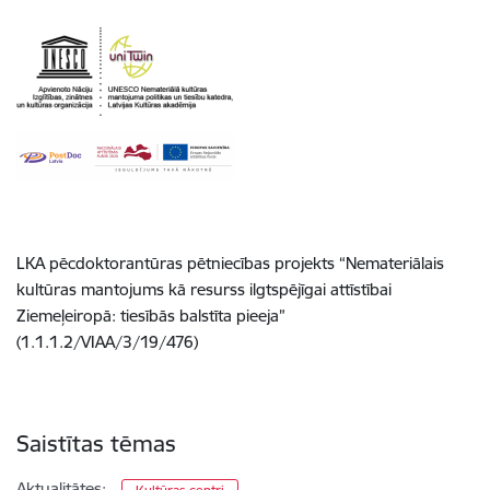
LKA pēcdoktorantūras pētniecības
projekt
s
“Nemateriālais
kultūras mantojums kā resurss ilgtspējīgai attīstībai
Ziemeļeiropā: tiesībās balstīta pieeja”
(1.1.1.2/VIAA/3/19/476)
Saistītas tēmas
Aktualitātes: