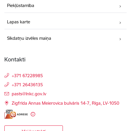
Piekļūstamība
Lapas karte
Sīkdatņu izvēles maiņa
Kontakti
+371 67228985
+371 26436135
E-pasts:
pasts@lnkc.gov.lv
Zigfrīda Annas Meierovica bulvāris 14-7, Rīga, LV-1050