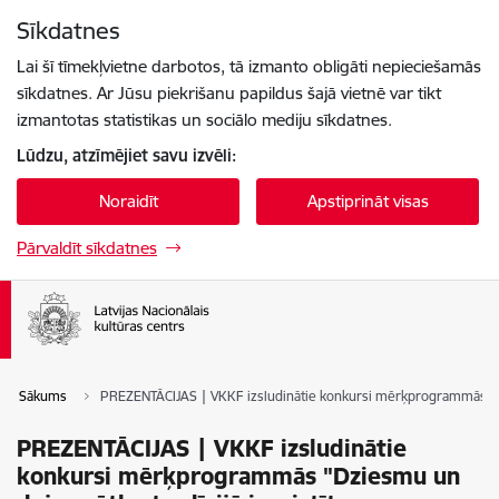
Pāriet uz lapas saturu
Sīkdatnes
Spied
lai meklētu
Enter
Lai šī tīmekļvietne darbotos, tā izmanto obligāti nepieciešamās
sīkdatnes. Ar Jūsu piekrišanu papildus šajā vietnē var tikt
izmantotas statistikas un sociālo mediju sīkdatnes.
Lūdzu, atzīmējiet savu izvēli:
Noraidīt
Apstiprināt visas
Pārvaldīt sīkdatnes
Sākums
PREZENTĀCIJAS | VKKF izsludinātie konkursi mērķprogrammās "Dzie
PREZENTĀCIJAS | VKKF izsludinātie
konkursi mērķprogrammās "Dziesmu un