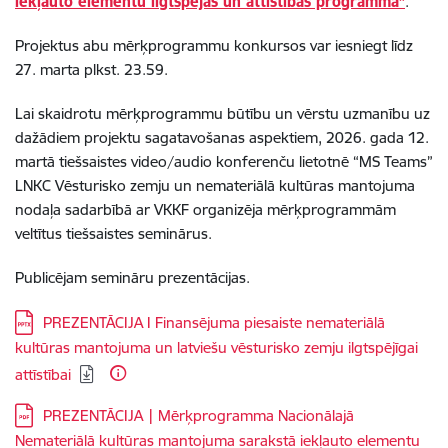
iekļauto elementu ilgtspējas un attīstības programma”
.
Projektus abu mērķprogrammu konkursos var iesniegt līdz
27. marta plkst. 23.59.
Lai skaidrotu mērķprogrammu būtību un vērstu uzmanību uz
dažādiem projektu sagatavošanas aspektiem, 2026. gada 12.
martā
tiešsaistes video/audio konferenču lietotnē “MS Teams”
LNKC Vēsturisko zemju un nemateriālā kultūras mantojuma
nodaļa sadarbībā ar VKKF organizēja mērķprogrammām
veltītus tiešsaistes seminārus.
Publicējam semināru prezentācijas.
Lejupielādēt:
PREZENTĀCIJA I Finansējuma piesaiste nemateriālā
kultūras mantojuma un latviešu vēsturisko zemju ilgtspējīgai
attīstībai
Lejupielādēt:
PREZENTĀCIJA | Mērķprogramma Nacionālajā
Nemateriālā kultūras mantojuma sarakstā iekļauto elementu