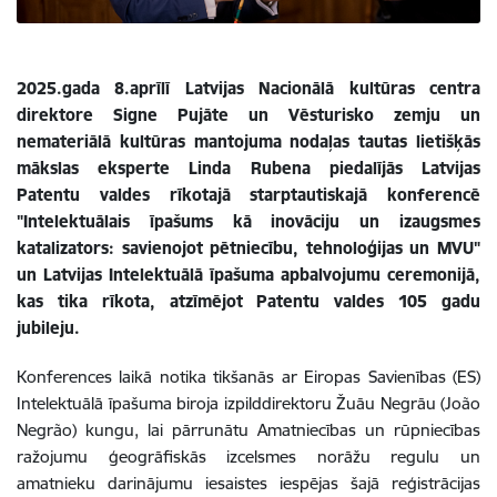
2025.gada 8.aprīlī Latvijas Nacionālā kultūras centra
direktore Signe Pujāte un Vēsturisko zemju un
nemateriālā kultūras mantojuma nodaļas tautas lietišķās
mākslas eksperte Linda Rubena piedalījās Latvijas
Patentu valdes rīkotajā starptautiskajā konferencē
"Intelektuālais īpašums kā inovāciju un izaugsmes
katalizators: savienojot pētniecību, tehnoloģijas un MVU"
un Latvijas Intelektuālā īpašuma apbalvojumu ceremonijā,
kas tika rīkota, atzīmējot Patentu valdes 105 gadu
jubileju.
Konferences laikā notika tikšanās ar Eiropas Savienības (ES)
Intelektuālā īpašuma biroja izpilddirektoru Žuāu Negrāu (João
Negrão) kungu, lai pārrunātu Amatniecības un rūpniecības
ražojumu ģeogrāfiskās izcelsmes norāžu regulu un
amatnieku darinājumu iesaistes iespējas šajā reģistrācijas