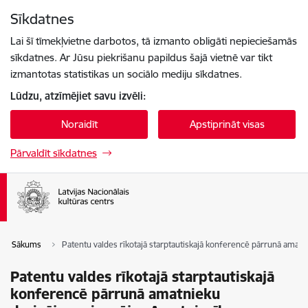
Pāriet uz lapas saturu
Sīkdatnes
Spied
lai meklētu
Enter
Lai šī tīmekļvietne darbotos, tā izmanto obligāti nepieciešamās
sīkdatnes. Ar Jūsu piekrišanu papildus šajā vietnē var tikt
izmantotas statistikas un sociālo mediju sīkdatnes.
Lūdzu, atzīmējiet savu izvēli:
Noraidīt
Apstiprināt visas
Pārvaldīt sīkdatnes
Sākums
Patentu valdes rīkotajā starptautiskajā konferencē pārrunā amat
Patentu valdes rīkotajā starptautiskajā
konferencē pārrunā amatnieku