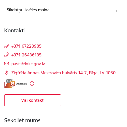
Sīkdatņu izvēles maiņa
Kontakti
+371 67228985
+371 26436135
E-pasts:
pasts@lnkc.gov.lv
Zigfrīda Annas Meierovica bulvāris 14-7, Rīga, LV-1050
Visi kontakti
Sekojiet mums