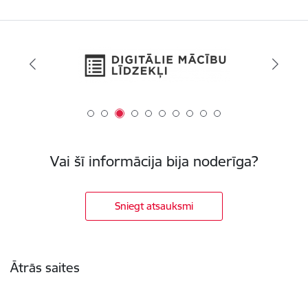
Vai šī informācija bija noderīga?
Sniegt atsauksmi
Kājene
Ātrās saites