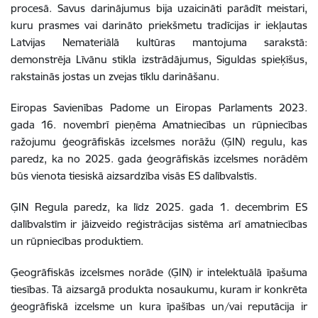
procesā. Savus darinājumus bija uzaicināti parādīt meistari,
kuru prasmes vai darināto priekšmetu tradīcijas ir iekļautas
Latvijas Nemateriālā kultūras mantojuma sarakstā:
demonstrēja Līvānu stikla izstrādājumus, Siguldas spieķīšus,
rakstainās jostas un zvejas tīklu darināšanu.
Eiropas Savienības Padome un Eiropas Parlaments 2023.
gada 16. novembrī pieņēma Amatniecības un rūpniecības
ražojumu ģeogrāfiskās izcelsmes norāžu (ĢIN) regulu, kas
paredz, ka no 2025. gada ģeogrāfiskās izcelsmes norādēm
būs vienota tiesiskā aizsardzība visās ES dalībvalstīs.
ĢIN Regula paredz, ka līdz 2025. gada 1. decembrim ES
dalībvalstīm ir jāizveido reģistrācijas sistēma arī amatniecības
un rūpniecības produktiem.
Ģeogrāfiskās izcelsmes norāde (ĢIN) ir intelektuālā īpašuma
tiesības. Tā aizsargā produkta nosaukumu, kuram ir konkrēta
ģeogrāfiskā izcelsme un kura īpašības un/vai reputācija ir