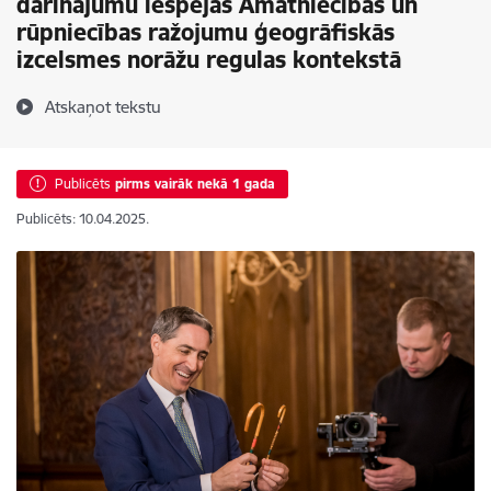
darinājumu iespējas Amatniecības un
rūpniecības ražojumu ģeogrāfiskās
izcelsmes norāžu regulas kontekstā
Atskaņot tekstu
Publicēts
pirms vairāk nekā 1 gada
Publicēts: 10.04.2025.