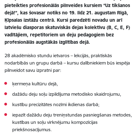
pieteikties profesionālās pilnveides kursiem “Uz tikšanos
dejā!”, kas šovasar notiks no 19. līdz 21. augustam Rīgā,
Ķīpsalas izstāžu centrā. Kursi paredzēti novadu un arī
latviešu diasporas skatuviskās dejas kolektīvu (B, C, E, F)
vadītājiem, repetitoriem un deju pedagogiem bez
profesionālās augstākās izglītības dejā.
28 akadēmisko stundu ietvaros – lekcijās, praktiskās
nodarbībās un grupu darbā – kursu dalībniekiem būs iespēja
pilnveidot savu izpratni par:
ķermeņa kultūru dejā,
dažādu deju soļu izpildījuma metodisko skaidrojumu,
kustību precizitātes nozīmi ikdienas darbā;
iepazīt dažādu deju treniņstundas pasniegšanas metodes,
kustības un soļu virknējumu kompozīcijas
priekšnosacījumus.