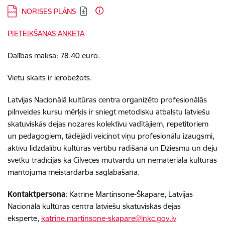
Lejupielādēt:
NORISES PLĀNS
PIETEIKŠANĀS ANKETA
Dalības maksa: 78.40 euro.
Vietu skaits ir ierobežots.
Latvijas Nacionālā kultūras centra organizēto profesionālās
pilnveides kursu mērķis ir sniegt metodisku atbalstu latviešu
skatuviskās dejas nozares kolektīvu vadītājiem, repetitoriem
un pedagogiem, tādējādi veicinot viņu profesionālu izaugsmi,
aktīvu līdzdalību kultūras vērtību radīšanā un Dziesmu un deju
svētku tradīcijas kā Cilvēces mutvārdu un nemateriālā kultūras
mantojuma meistardarba saglabāšanā.
Kontaktpersona
: Katrīne Martinsone-Škapare, Latvijas
Nacionālā kultūras centra latviešu skatuviskās dejas
eksperte,
katrine.martinsone-skapare@lnkc.gov.lv