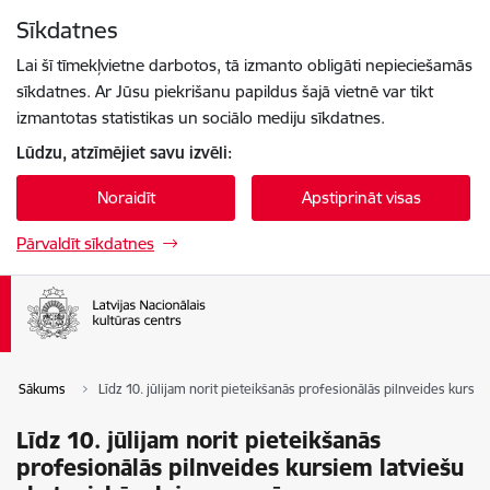
Pāriet uz lapas saturu
Sīkdatnes
Spied
lai meklētu
Enter
Lai šī tīmekļvietne darbotos, tā izmanto obligāti nepieciešamās
sīkdatnes. Ar Jūsu piekrišanu papildus šajā vietnē var tikt
izmantotas statistikas un sociālo mediju sīkdatnes.
Lūdzu, atzīmējiet savu izvēli:
Noraidīt
Apstiprināt visas
Pārvaldīt sīkdatnes
Sākums
Līdz 10. jūlijam norit pieteikšanās profesionālās pilnveides kursi
Līdz 10. jūlijam norit pieteikšanās
profesionālās pilnveides kursiem latviešu