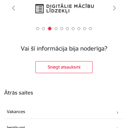
Vai šī informācija bija noderīga?
Sniegt atsauksmi
Kājene
Ātrās saites
Vakances
Iepirkumi