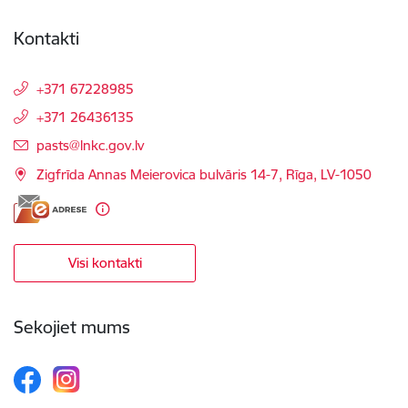
Kontakti
+371 67228985
+371 26436135
E-pasts:
pasts@lnkc.gov.lv
Zigfrīda Annas Meierovica bulvāris 14-7, Rīga, LV-1050
Visi kontakti
Sekojiet mums