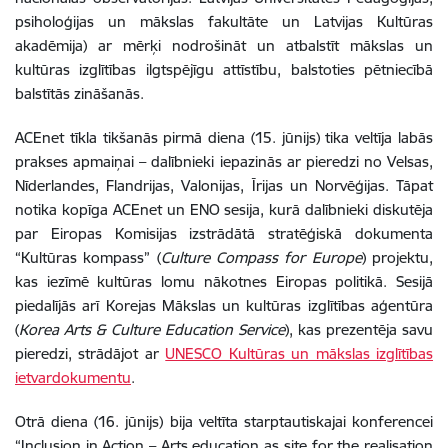
psiholoģijas un mākslas fakultāte un Latvijas Kultūras
akadēmija) ar mērķi nodrošināt un atbalstīt mākslas un
kultūras izglītības ilgtspējīgu attīstību, balstoties pētniecībā
balstītās zināšanās.
ACEnet tīkla tikšanās pirmā diena (15. jūnijs) tika veltīja labās
prakses apmaiņai – dalībnieki iepazinās ar pieredzi no Velsas,
Nīderlandes, Flandrijas, Valonijas, Īrijas un Norvēģijas. Tāpat
notika kopīga ACEnet un ENO sesija, kurā dalībnieki diskutēja
par Eiropas Komisijas izstrādātā stratēģiskā dokumenta
“Kultūras kompass” (
Culture Compass for Europe
) projektu,
kas iezīmē kultūras lomu nākotnes Eiropas politikā. Sesijā
piedalījās arī Korejas Mākslas un kultūras izglītības aģentūra
(
Korea Arts & Culture Education Service
), kas prezentēja savu
pieredzi, strādājot ar
UNESCO Kultūras un mākslas izglītības
ietvardokumentu
.
Otrā diena (16. jūnijs) bija veltīta starptautiskajai konferencei
“Inclusion in Action – Arts education as site for the realisation