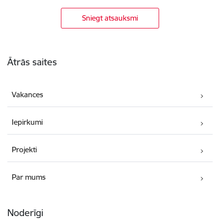
Sniegt atsauksmi
Kājene
Ātrās saites
Vakances
Iepirkumi
Projekti
Par mums
Noderīgi