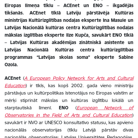
Eiropas līmeņa tīklu – ACEnet un ENO – ikgadējās
tikšanās. ACEnet tīklā Latviju pārstāvēja Kultūras
ministrijas Kultūrizglītības nodaļas eksperte Ina Masule un
Latvijas Nacionālā kultūras centra Kultūrizglītības nodaļas
mākslas izglītības eksperte Ilze Kupča, savukārt ENO tīklā
– Latvijas Kultūras akadēmijas zinātniskā asistente un
Latvijas Nacionālā Kultūras centra kultūrizglītības
programmas “Latvijas skolas soma” eksperte Sabīne
Ozola.
ACEnet
(
A European Policy Network for Arts and Cultural
Education
) ir tīkls, kas kopš 2002. gada vieno ministriju
pārstāvjus un kultūrpolitikas īstenotājus no Eiropas valstīm ar
mērķi stiprināt mākslas un kultūras izglītību lokālā un
starptautiskā līmenī.
ENO
(
European Network of
Observatories in the Field of Arts and Cultural Education
)
savukārt ir NVO ar UNESCO konsultatīvo statusu, kas apvieno
nacionālās observatorijas (tīklu Latvijā pārstāv divas
nacionālās observatorijas: Latvijas Universitātes Pedagoģijas,