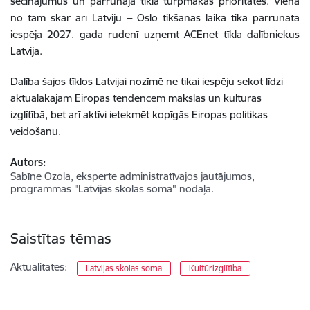
secinājumus un pārrunāja tīkla turpmākās prioritātes. Viena
no tām skar arī Latviju – Oslo tikšanās laikā tika pārrunāta
iespēja 2027. gada rudenī uzņemt ACEnet tīkla dalībniekus
Latvijā.
Dalība šajos tīklos Latvijai nozīmē ne tikai iespēju sekot līdzi
aktuālākajām Eiropas tendencēm mākslas un kultūras
izglītībā, bet arī aktīvi ietekmēt kopīgās Eiropas politikas
veidošanu.
Autors:
Sabīne Ozola, eksperte administratīvajos jautājumos,
programmas "Latvijas skolas soma" nodaļa.
Saistītas tēmas
Aktualitātes:
Latvijas skolas soma
Kultūrizglītība