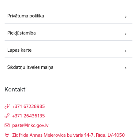
Privātuma politika
Piekļūstamība
Lapas karte
Sīkdatņu izvēles maiņa
Kontakti
+371 67228985
+371 26436135
E-pasts:
pasts@lnkc.gov.lv
Zigfrīda Annas Meierovica bulvāris 14-7, Rīga, LV-1050