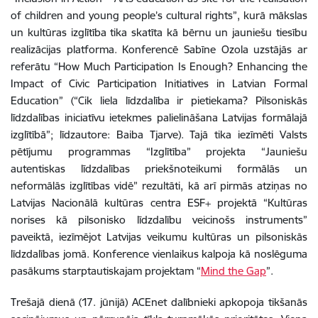
of children and young people’s cultural rights”, kurā mākslas
un kultūras izglītība tika skatīta kā bērnu un jauniešu tiesību
realizācijas platforma. Konferencē Sabīne Ozola uzstājās ar
referātu “How Much Participation Is Enough? Enhancing the
Impact of Civic Participation Initiatives in Latvian Formal
Education” (“Cik liela līdzdalība ir pietiekama? Pilsoniskās
līdzdalības iniciatīvu ietekmes palielināšana Latvijas formālajā
izglītībā”; līdzautore: Baiba Tjarve). Tajā tika iezīmēti Valsts
pētījumu programmas “Izglītība” projekta “Jauniešu
autentiskas līdzdalības priekšnoteikumi formālās un
neformālās izglītības vidē” rezultāti, kā arī pirmās atziņas no
Latvijas Nacionālā kultūras centra ESF+ projektā “Kultūras
norises kā pilsonisko līdzdalību veicinošs instruments”
paveiktā, iezīmējot Latvijas veikumu kultūras un pilsoniskās
līdzdalības jomā. Konference vienlaikus kalpoja kā noslēguma
pasākums starptautiskajam projektam “
Mind the Gap
”.
Trešajā dienā (17. jūnijā) ACEnet dalībnieki apkopoja tikšanās