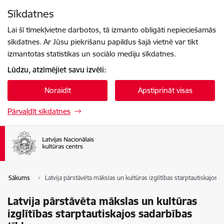
Pāriet uz lapas saturu
Sīkdatnes
Spied
lai meklētu
Enter
Lai šī tīmekļvietne darbotos, tā izmanto obligāti nepieciešamās
sīkdatnes. Ar Jūsu piekrišanu papildus šajā vietnē var tikt
izmantotas statistikas un sociālo mediju sīkdatnes.
Lūdzu, atzīmējiet savu izvēli:
Noraidīt
Apstiprināt visas
Pārvaldīt sīkdatnes
Sākums
Latvija pārstāvēta mākslas un kultūras izglītības starptautiskajos s
Latvija pārstāvēta mākslas un kultūras
izglītības starptautiskajos sadarbības