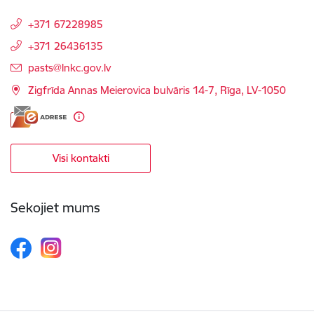
+371 67228985
+371 26436135
E-pasts:
pasts@lnkc.gov.lv
Zigfrīda Annas Meierovica bulvāris 14-7, Rīga, LV-1050
Visi kontakti
Sekojiet mums