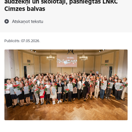
audzēkņi un skolotāji, pasniegtas LNKC
Cimzes balvas
Atskaņot tekstu
Publicēts: 07.05.2026.