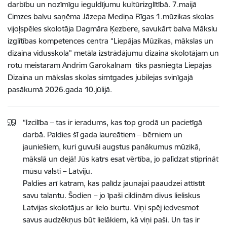
darbību un nozīmīgu ieguldījumu kultūrizglītībā. 7.maijā
Cimzes balvu saņēma Jāzepa Mediņa Rīgas 1.mūzikas skolas
vijoļspēles skolotāja Dagmāra Ķezbere, savukārt balva Mākslu
izglītības kompetences centra “Liepājas Mūzikas, mākslas un
dizaina vidusskola” metāla izstrādājumu dizaina skolotājam un
rotu meistaram Andrim Garokalnam tiks pasniegta Liepājas
Dizaina un mākslas skolas simtgades jubilejas svinīgajā
pasākumā 2026.gada 10.jūlijā.
“Izcilība – tas ir ieradums, kas top grodā un pacietīgā
darbā. Paldies šī gada laureātiem – bērniem un
jauniešiem, kuri guvuši augstus panākumus mūzikā,
mākslā un dejā! Jūs katrs esat vērtība, jo palīdzat stiprināt
mūsu valsti – Latviju.
Paldies arī katram, kas palīdz jaunajai paaudzei attīstīt
savu talantu. Šodien – jo īpaši cildinām divus lieliskus
Latvijas skolotājus ar lielo burtu. Viņi spēj iedvesmot
savus audzēkņus būt lielākiem, kā viņi paši. Un tas ir