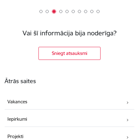
Vai šī informācija bija noderīga?
Sniegt atsauksmi
Kājene
Ātrās saites
Vakances
Iepirkumi
Projekti