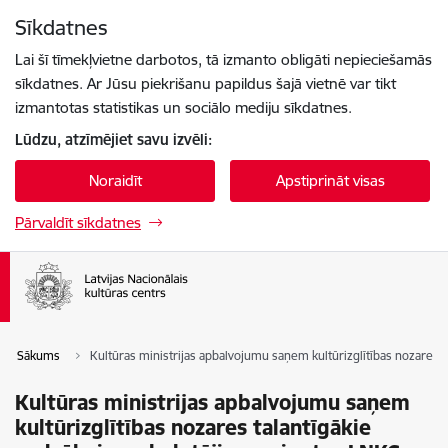
Pāriet uz lapas saturu
Sīkdatnes
Spied
lai meklētu
Enter
Lai šī tīmekļvietne darbotos, tā izmanto obligāti nepieciešamās
sīkdatnes. Ar Jūsu piekrišanu papildus šajā vietnē var tikt
izmantotas statistikas un sociālo mediju sīkdatnes.
Lūdzu, atzīmējiet savu izvēli:
Noraidīt
Apstiprināt visas
Pārvaldīt sīkdatnes
Sākums
Kultūras ministrijas apbalvojumu saņem kultūrizglītības nozares t
Kultūras ministrijas apbalvojumu saņem
kultūrizglītības nozares talantīgākie