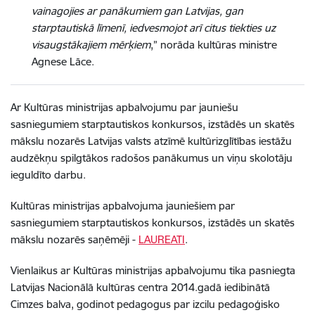
vainagojies ar panākumiem gan Latvijas, gan
starptautiskā līmenī, iedvesmojot arī citus tiekties uz
visaugstākajiem mērķiem
,” norāda kultūras ministre
Agnese Lāce.
Ar Kultūras ministrijas apbalvojumu par jauniešu
sasniegumiem starptautiskos konkursos, izstādēs un skatēs
mākslu nozarēs Latvijas valsts atzīmē kultūrizglītības iestāžu
audzēkņu spilgtākos radošos panākumus un viņu skolotāju
ieguldīto darbu.
Kultūras ministrijas apbalvojuma jauniešiem par
sasniegumiem starptautiskos konkursos, izstādēs un skatēs
mākslu nozarēs saņēmēji -
LAUREATI
.
Vienlaikus ar Kultūras ministrijas apbalvojumu tika pasniegta
Latvijas Nacionālā kultūras centra 2014.gadā iedibinātā
Cimzes balva, godinot pedagogus par izcilu pedagoģisko