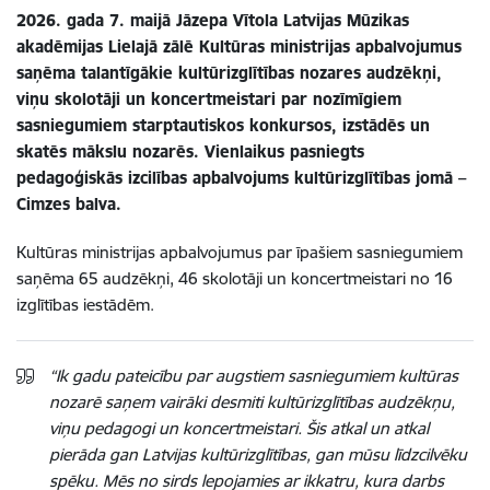
2026. gada 7. maijā Jāzepa Vītola Latvijas Mūzikas
akadēmijas Lielajā zālē Kultūras ministrijas apbalvojumus
saņēma talantīgākie kultūrizglītības nozares audzēkņi,
viņu skolotāji un koncertmeistari par nozīmīgiem
sasniegumiem starptautiskos konkursos, izstādēs un
skatēs mākslu nozarēs. Vienlaikus pasniegts
pedagoģiskās izcilības apbalvojums kultūrizglītības jomā –
Cimzes balva.
Kultūras ministrijas apbalvojumus par īpašiem sasniegumiem
saņēma 65 audzēkņi, 46 skolotāji un koncertmeistari no 16
izglītības iestādēm.
“Ik gadu pateicību par augstiem sasniegumiem kultūras
nozarē saņem vairāki desmiti kultūrizglītības audzēkņu,
viņu pedagogi un koncertmeistari. Šis atkal un atkal
pierāda gan Latvijas kultūrizglītības, gan mūsu līdzcilvēku
spēku. Mēs no sirds lepojamies ar ikkatru, kura darbs