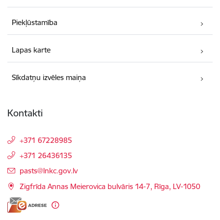
Piekļūstamība
Lapas karte
Sīkdatņu izvēles maiņa
Kontakti
+371 67228985
+371 26436135
E-pasts:
pasts@lnkc.gov.lv
Zigfrīda Annas Meierovica bulvāris 14-7, Rīga, LV-1050