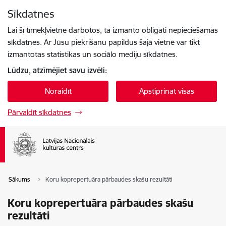
Pāriet uz lapas saturu
Sīkdatnes
Spied
lai meklētu
Enter
Lai šī tīmekļvietne darbotos, tā izmanto obligāti nepieciešamās
sīkdatnes. Ar Jūsu piekrišanu papildus šajā vietnē var tikt
izmantotas statistikas un sociālo mediju sīkdatnes.
Lūdzu, atzīmējiet savu izvēli:
Noraidīt
Apstiprināt visas
Pārvaldīt sīkdatnes
Sākums
Koru koprepertuāra pārbaudes skašu rezultāti
Koru koprepertuāra pārbaudes skašu
rezultāti