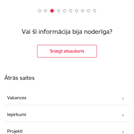
Vai šī informācija bija noderīga?
Sniegt atsauksmi
Kājene
Ātrās saites
Vakances
Iepirkumi
Projekti