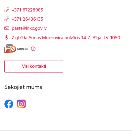
+371 67228985
+371 26436135
E-pasts:
pasts@lnkc.gov.lv
Zigfrīda Annas Meierovica bulvāris 14-7, Rīga, LV-1050
Visi kontakti
Sekojiet mums