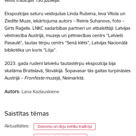
veltīti tradīcijas 150.jubilejai.
Ekspozīcijas saturu veidojušas Linda Rubena, Ieva Vītola un
Ziedīte Muze, iekārtojuma autors – Reinis Suhanovs, foto –
Ģirts Raģelis. LNKC sadarbības partneri un atbalstītāji: Latvijas
vēstniecība Austrijā, muzejs un pētniecības centrs “Latvieši
Pasaulē”, tautas tērpu centrs “Senā klēts”, Latvijas Nacionālā
bibliotēka un koris “Lōja”.
2023. gada rudenī latviešu tautastērpu ekspozīcija bija
skatāma Bratislavā, Slovākijā. Šopavasar tās gaitas turpināsies
Austrijā –
Fronfeste
muzejā, Neimarktā.
Autors:
Lana Kazlauskiene
Saistītas tēmas
Aktualitātes:
Dziesmu un deju svētku tradīcija