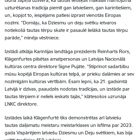
Guna Japiņa uzsvēra, ka tautas lietišķās mākslas mantojuma
uzturēšanas tradīcija piemīt gan latviešiem, gan karintiešiem,
un, kopjot to, iespējams patiesi izprast vienotās Eiropas
nozīmi. “Domāju, ka Dziesmu un deju svētku ietvaros
notiekošā tautas tērpu skate ir pasaulē lielākā tautas tērpu
parāde,” minēja vēstniece.
Izstādi atklāja Karintijas landtāga prezidents Reinharts Rors,
Klāgenfurtes pilsētas amatpersonas un Latvijas Nacionālā
kultūras centra direktore Signe Pujāte. “Stiprinot sadarbību
mūsu kopējā Eiropas kultūras telpā, ar prieku dalāmies ar sev
nozīmīgām kultūras vērtībām. Esam lepni, ka 21. gadsimtā
Latvijā ir dzīvas, paaudzēs nodotas tradīcijas, un izstāde par
tautas tērpiem ir neliels ieskats tajās,” klātesošos uzrunāja
LNKC direktore.
Izstādes laikā Klāgenfurtē tiks demonstrētas arī latviešu
tautas daiļamatu meistaru meistarklases un īsfilma par 2023.
gada Vispārējiem latviešu Dziesmu un Deju svētkiem, kas bija