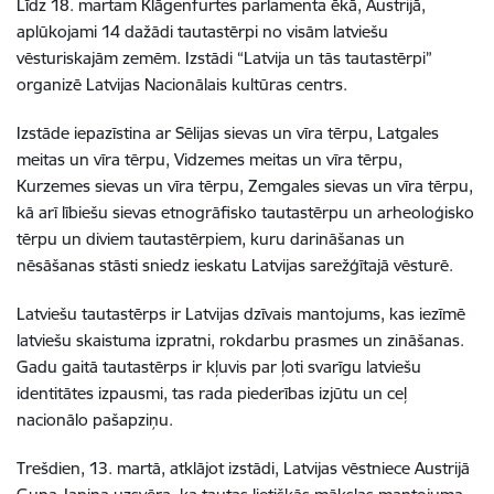
Līdz 18. martam Klāgenfurtes parlamenta ēkā, Austrijā,
aplūkojami 14 dažādi tautastērpi no visām latviešu
vēsturiskajām zemēm. Izstādi “Latvija un tās tautastērpi”
organizē Latvijas Nacionālais kultūras centrs.
Izstāde iepazīstina ar Sēlijas sievas un vīra tērpu, Latgales
meitas un vīra tērpu, Vidzemes meitas un vīra tērpu,
Kurzemes sievas un vīra tērpu, Zemgales sievas un vīra tērpu,
kā arī lībiešu sievas etnogrāfisko tautastērpu un arheoloģisko
tērpu un diviem tautastērpiem, kuru darināšanas un
nēsāšanas stāsti sniedz ieskatu Latvijas sarežģītajā vēsturē.
Latviešu tautastērps ir Latvijas dzīvais mantojums, kas iezīmē
latviešu skaistuma izpratni, rokdarbu prasmes un zināšanas.
Gadu gaitā tautastērps ir kļuvis par ļoti svarīgu latviešu
identitātes izpausmi, tas rada piederības izjūtu un ceļ
nacionālo pašapziņu.
Trešdien, 13. martā, atklājot izstādi, Latvijas vēstniece Austrijā