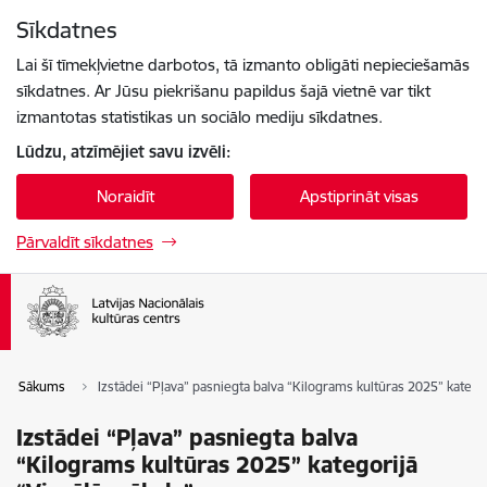
Pāriet uz lapas saturu
Sīkdatnes
Spied
lai meklētu
Enter
Lai šī tīmekļvietne darbotos, tā izmanto obligāti nepieciešamās
sīkdatnes. Ar Jūsu piekrišanu papildus šajā vietnē var tikt
izmantotas statistikas un sociālo mediju sīkdatnes.
Lūdzu, atzīmējiet savu izvēli:
Noraidīt
Apstiprināt visas
Pārvaldīt sīkdatnes
Sākums
Izstādei “Pļava” pasniegta balva “Kilograms kultūras 2025” katego
Izstādei “Pļava” pasniegta balva
“Kilograms kultūras 2025” kategorijā