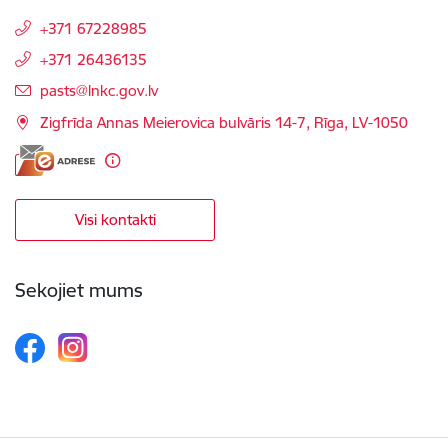
+371 67228985
+371 26436135
E-pasts:
pasts@lnkc.gov.lv
Zigfrīda Annas Meierovica bulvāris 14-7, Rīga, LV-1050
Visi kontakti
Sekojiet mums