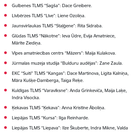
Gulbenes TLMS “Sagša”: Dace Greibere.
Līvbērzes TLMS “Līve”: Liene Ozoliņa.
Jaunsvirlaukas TLMS “Staļģene”: Rita Sidraba.
Glūdas TLMS “Nākotne”: Ieva Ūdre, Evija Amatniece,
Mārīte Ziediņa.
Vīpes amatniecības centrs “Māzers”: Maija Kulakova.
Jūrmalas muzeja studija “Bulduru audējas”: Zane Zaula.
EKC “Suiti” TLMS “Kangas”: Dace Martinova, Ligita Kalniņa,
Māra Kušķe-Damberga, Taiga Reķe.
Kuldīgas TLMS “Varavīksne”: Anda Grinkeviča, Maija Laķe,
Indra Visocka.
Ķekavas TLMS “Ķekava”: Anna Kristīne Āboliņa.
Liepājas TLMS “Kursa”: Ilga Reinharde.
Liepājas TLMS “Liepava”: Ilze Škuberte, Indra Mikne, Valda