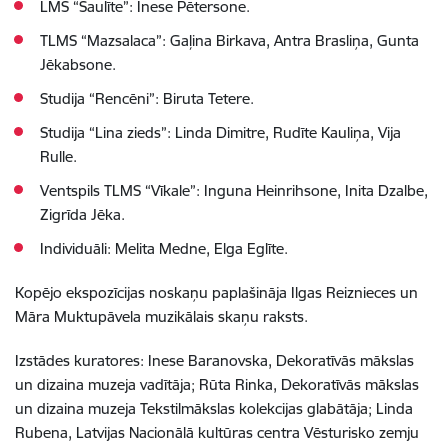
LMS “Saulīte”: Inese Pētersone.
TLMS “Mazsalaca”: Gaļina Birkava, Antra Brasliņa, Gunta
Jēkabsone.
Studija “
Rencēni”: Biruta Tetere.
Studija “Lina zieds”: Linda Dimitre, Rudīte Kauliņa, Vija
Rulle.
Ventspils TLMS “Vīkale”: Inguna Heinrihsone, Inita Dzalbe,
Zigrīda Jēka.
I
ndividuāli: Melita Medne, Elga
Eglīte.
Kopējo ekspozīcijas noskaņu paplašināja Ilgas Reiznieces un
Māra Muktupāvela muzikālais skaņu raksts.
Izstādes kuratores: Inese Baranovska, Dekoratīvās mākslas
un dizaina muzeja vadītāja;
Rūta Rinka, Dekoratīvās mākslas
un dizaina muzeja Tekstilmākslas kolekcijas glabātāja;
Linda
Rubena, Latvijas Nacionālā kultūras centra Vēsturisko zemju