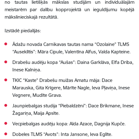
no tautas lietišķās mākslas studijām un individuālajām
meistarēm par dalību kopprojektā un ieguldījumu kopējā
mākslinieciskajā rezultātā.
Izstādē piedalījās:
Ādažu novada Carnikavas tautas nama “Ozolaine” TLMS
“Auseklītis”: Māra Cipule, Valentīna Alfus, Valda Kapteine.
Drabešu audēju kopa “Aušas”: Daina Garklāva, Elfa Driba,
Inese Kalniņa.
TKIC “Kaste” Drabešu muižas Amatu māja: Dace
Marauska, Gita Krīgere, Mārīte Nagle, Ieva Pļaviņa, Inese
Vegnere, Mudīte Grava.
Jaunpiebalgas studija “Piebaldzēni”: Dace Brikmane, Inese
Žagariņa, Maija Apsīte.
Vecpiebalgas audēju kopa: Alda Azace, Dagnija Kupče.
Dobeles TLMS “Avots”: Inta Jansone, Ieva Eglīte.