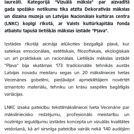
laureāti. Kategorijā “Vizuālā māksla” par aizvadītā
gada
spožāko notikumu tika atzīta Dekoratīvās mākslas
un dizaina muzeja un Latvijas Nacionālais kultūras centra
(LNKC) kopīgi rīkotā, ar Valsts kultūrkapitāla fonda
atbalstu tapušā lietišķās mākslas izstāde “Pļava”.
Izstādes rīkotāji aicināja ielūkoties bezgalīgā pļavā, kur
satiekas emocionālais, estētiskais, filozofiskais, ekoloģiskais
un arī praktiskais un racionālais.
Lietišķās mākslas izstādē
“Pļava” bija skatāmas 173 tradicionālās tehnikās austās
Latvijas novadu meistaru segas un 20 mākslinieces Ivetas
Vecenānes gobelēni, piedāvājot apmeklētājiem novērtēt
izmantoto materiālu, tehniku un krāsu saspēles bagātīgās
variācijas.
LNKC izsaka pateicību tekstilmāksliniecei Iveta Vecenāne par
māksliniecisko redzējumu, profesionālo meistarību un
nozīmīgo ieguldījumu izstādes koncepta un vizuālās kvalitātes
veidošanā, kā arī sirsnīga pateicība vairāk nekā 140 audējām