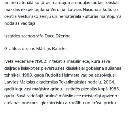
un nemateriālā kultūras mantojuma nodaļas tautas lietišķās
mākslas eksperte;
Jana Vērdiņa, Latvijas Nacionālā kultūras
centra Vēsturisko zemju un nemateriālā kultūras mantojuma
nodaļas vadītāja.
Izstādes scenogrāfe Dace Džeriņa.
Grafikas dizains Mārtiņš Ratniks.
Iveta Vecenāne (1962) ir tekstila māksliniece, kura savā
daiļradē lielākoties pievērsusies klasiskajai
gobelēna aušanas
tehnikai. 1988. gadā Rūdolfa Heimrāta vadībā absolvējusi
Latvijas Mākslas akadēmijas Tekstilmākslas nodaļu, 2004.
gadā ieguvusi maģistra grādu, izstādēs piedalās kopš 1985.
gada. Savā radošajā praksē māksliniece meistarīgi apvieno
aušanas prasmes, glezniecisku atraisītību un krāsu prieku.