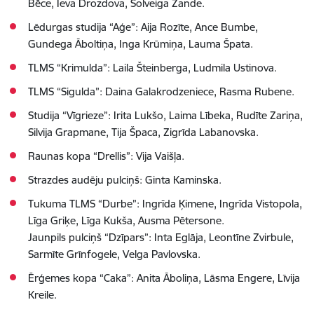
Bēce, Ieva Drozdova, Solveiga Zande.
Lēdurgas studija “Aģe”: Aija Rozīte, Ance Bumbe,
Gundega Āboltiņa, Inga Krūmiņa, Lauma Špata.
TLMS “Krimulda”: Laila Šteinberga, Ludmila Ustinova.
TLMS “Sigulda”: Daina Galakrodzeniece, Rasma Rubene.
Studija “Vīgrieze”: Irita Lukšo, Laima Lībeka, Rudīte Zariņa,
Silvija Grapmane, Tija Špaca, Zigrīda Labanovska.
Raunas kopa “Drellis”: Vija Vaišļa.
Strazdes audēju pulciņš: Ginta Kaminska.
Tukuma TLMS “Durbe”: Ingrīda Ķimene, Ingrīda Vistopola,
Līga Griķe, Līga Kukša, Ausma Pētersone.
Jaunpils pulciņš “Dzīpars”: Inta Eglāja, Leontīne Zvirbule,
Sarmīte Grīnfogele, Velga Pavlovska.
Ēr
ģemes kopa “Caka”: Anita Āboliņa, Lāsma Engere, Līvija
Kreile.