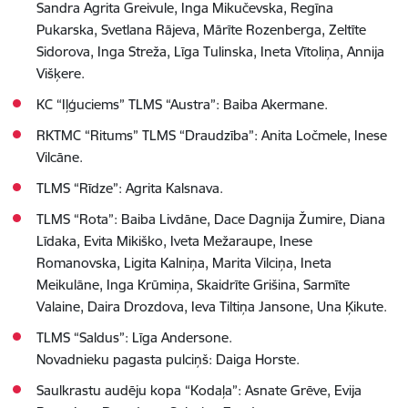
Sandra Agrita Greivule, Inga Mikučevska, Regīna
Pukarska, Svetlana Rājeva, Mārīte Rozenberga, Zeltīte
Sidorova, Inga Streža, Līga Tulinska, Ineta Vītoliņa, Annija
Višķere.
KC “Iļģuciems” TLMS “Austra”: Baiba Akermane.
RKTMC “Ritums” TLMS “Draudzība”: Anita Ločmele, Inese
Vilcāne.
TLMS “Rīdze”: Agrita Kalsnava.
TLMS “Rota”: Baiba Livdāne, Dace Dagnija Žumire, Diana
Līdaka, Evita Mikiško, Iveta Mežaraupe, Inese
Romanovska, Ligita Kalniņa, Marita Vilciņa, Ineta
Meikulāne, Inga Krūmiņa, Skaidrīte Grišina, Sarmīte
Valaine, Daira Drozdova, Ieva Tiltiņa Jansone, Una Ķikute.
TLMS “Saldus”: Līga Andersone.
Novadnieku pagasta pulciņš: Daiga Horste.
Saulkrastu audēju kopa “Kodaļa”: Asnate Grēve, Evija