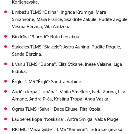
Koršeņevska.
Limbažu TLMS “Dzilna”: Ingrīda Krūmiņa, Māra
Sīmansone, Maija France, Skaidrīte Zakule, Rudīte Zvīgule,
Vēsma Bērziņa, Vita Andzena.
Biedrība “9 arodi”: Ruta Legzdiņa.
Staiceles TLMS “Staicele”: Astra Auniņa, Rudīte Pogule,
Sanda Bērziņa.
Līvānu TLMS “Dubna”: Elita Stikāne, Inese Valaine, Līga
Eiduka.
Ērgļu TLMS “Ērgļi”: Sandra Valaine.
Audēju kopa “Lubāna”: Vinita Smeltere, Iveta Zariņa, Lita
Almane, Andra Pliča, Kristīna Tropa, Anda Vaska.
Ogres TLMS “Saiva”: Dace Ekuse, Rita Ozola.
Lauberes kopa “Noskaņa”: Antra Smilga, Valda Plūģe.
RKTMC “Mazā Ģilde” TLMS “Kamene”: Indra Čerņevska,