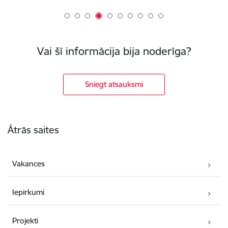
Vai šī informācija bija noderīga?
Sniegt atsauksmi
Kājene
Ātrās saites
Vakances
Iepirkumi
Projekti