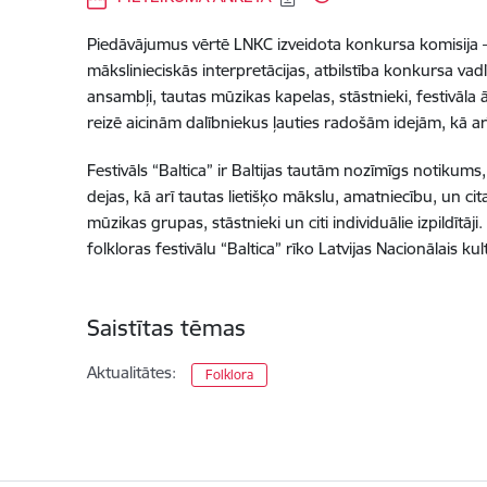
Piedāvājumus vērtē LNKC izveidota konkursa komisija – j
mākslinieciskās interpretācijas, atbilstība konkursa va
ansambļi, tautas mūzikas kapelas, stāstnieki, festivāla
reizē aicinām dalībniekus ļauties radošām idejām, kā arī
Festivāls “Baltica” ir Baltijas tautām nozīmīgs notikum
dejas, kā arī tautas lietišķo mākslu, amatniecību, un c
mūzikas grupas, stāstnieki un citi individuālie izpildītā
folkloras festivālu “Baltica” rīko Latvijas Nacionālais 
Saistītas tēmas
Aktualitātes:
Folklora