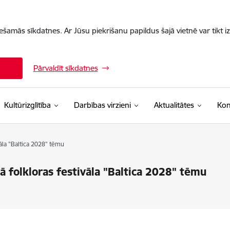
iešamās sīkdatnes. Ar Jūsu piekrišanu papildus šajā vietnē var tikt i
Pārvaldīt sīkdatnes
Kultūrizglītība
Darbības virzieni
Aktualitātes
Kon
vāla "Baltica 2028" tēmu
ā folkloras festivāla "Baltica 2028" tēmu