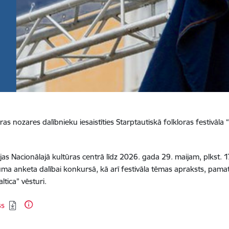
oras nozares dalībnieku iesaistīties Starptautiskā folkloras festivāl
s Nacionālajā kultūras centrā līdz 2026. gada 29. maijam, plkst. 1
kuma anketa dalībai konkursā, kā arī festivāla tēmas apraksts, pamat
ltica” vēsturi.
ss