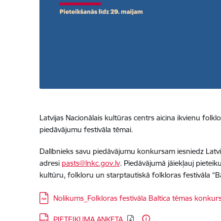
Latvijas Nacionālais kultūras centrs aicina ikvienu folkl
piedāvājumu festivāla tēmai.
Dalībnieks savu piedāvājumu konkursam iesniedz Latvija
adresi
pasts@lnkc.gov.lv
. Piedāvājumā jāiekļauj pietei
kultūru, folkloru un starptautiskā folkloras festivāla “Ba
Lejupielādēt:
Nolikums_Folkloras festivāla Baltica tēmas konkur
Lejupielādēt:
PIETEIKUMA ANKETA