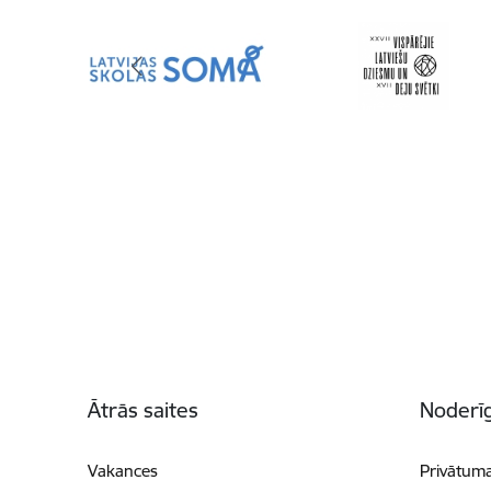
Kājene
Ātrās saites
Noderīg
Vakances
Privātuma