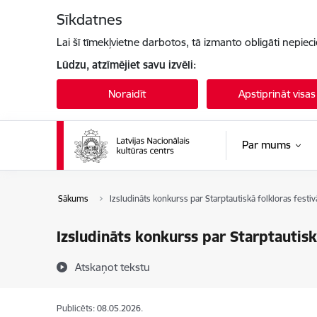
Pāriet uz lapas saturu
Sīkdatnes
Lai šī tīmekļvietne darbotos, tā izmanto obligāti nepiec
Lūdzu, atzīmējiet savu izvēli:
Noraidīt
Apstiprināt visas
Par mums
Sākums
Izsludināts konkurss par Starptautiskā folkloras festi
Izsludināts konkurss par Starptautisk
Atskaņot tekstu
Publicēts: 08.05.2026.