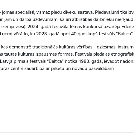
omas speciālisti, vismaz piecu cilvēku sastāvā. Piedāvājumi tiks izv
dlīnijām un darba uzdevumam, kā arī atbilstības dalībnieku mērķaudit
 ārzemju viesi). 2024. gadā festivāla tēmas konkursā uzvarēja Edei
 ņemt vērā to, ka 2028. gadā aprit 40 gadi kopš festivāls “Baltica” p
s, kas demonstrē tradicionālās kultūras vērtības – dziesmas, instrum
itas tautas kultūras izpausmes formas. Festivālā piedalās etnogrāfis
ji. Latvijā pirmais festivāls “Baltica” notika 1988. gadā, ievadot naci
kultūras centrs sadarbībā ar pilsētu un novadu pašvaldībām