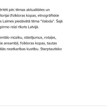
ērtēti pēc tēmas aktualitātes un
orijai (folkloras kopas, etnogrāfiskie
tes Laimes piedāvātā tēma “Valoda”. Šajā
irmo reizi rīkots Latvijā.
entālo mūziku, stāstījumus, rotaļas,
kie ansambļi, folkloras kopas, tautas
onālās neatkarības kustību. Starptautisko