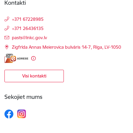
Kontakti
+371 67228985
+371 26436135
E-pasts:
pasts@lnkc.gov.lv
Zigfrīda Annas Meierovica bulvāris 14-7, Rīga, LV-1050
Visi kontakti
Sekojiet mums