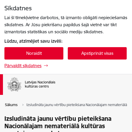
Pāriet uz lapas saturu
Sīkdatnes
Spied
lai meklētu
Enter
Lai šī tīmekļvietne darbotos, tā izmanto obligāti nepieciešamās
sīkdatnes. Ar Jūsu piekrišanu papildus šajā vietnē var tikt
izmantotas statistikas un sociālo mediju sīkdatnes.
Lūdzu, atzīmējiet savu izvēli:
Noraidīt
Apstiprināt visas
Pārvaldīt sīkdatnes
Sākums
Izsludināta jaunu vērtību pieteikšana Nacionālajam nemateriālā 
Izsludināta jaunu vērtību pieteikšana
Nacionālajam nemateriālā kultūras