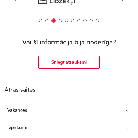
Vai šī informācija bija noderīga?
Sniegt atsauksmi
Kājene
Ātrās saites
Vakances
Iepirkumi