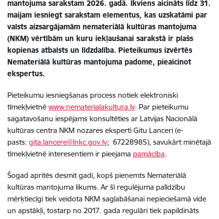
mantojuma sarakstam 2026. gadā. Ikviens aicināts līdz 31.
maijam iesniegt sarakstam elementus, kas uzskatāmi par
valsts aizsargājamām nemateriālā kultūras mantojuma
(NKM) vērtībām un kuru iekļaušanai sarakstā ir plašs
kopienas atbalsts un līdzdalība.
Pieteikumus izvērtēs
Nemateriālā kultūras mantojuma padome, pieaicinot
ekspertus.
Pieteikumu iesniegšanas process notiek elektroniski
tīmekļvietnē
www.nematerialakultura.lv
. Par pieteikumu
sagatavošanu iespējams konsultēties ar Latvijas Nacionālā
kultūras centra NKM nozares eksperti Gitu Lanceri (e-
pasts:
gita.lancere@lnkc.gov.lv
;
67228985
), savukārt minētajā
tīmekļvietnē interesentiem ir pieejama
pamācība
.
Šogad apritēs desmit gadi, kopš pieņemts Nemateriālā
kultūras mantojuma likums. Ar šī regulējuma palīdzību
mērķtiecīgi tiek veidota NKM saglabāšanai nepieciešamā vide
un apstākļi, tostarp no 2017. gada regulāri tiek papildināts