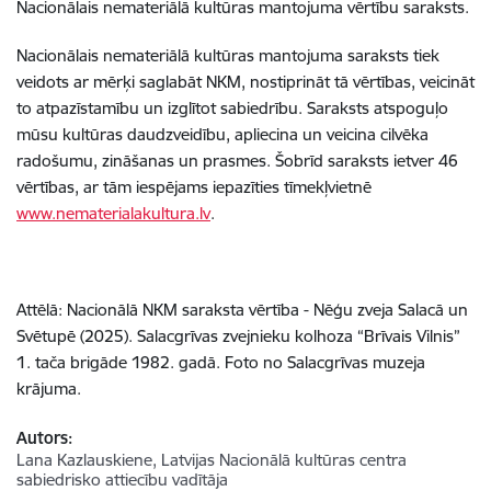
Nacionālais nemateriālā kultūras mantojuma vērtību saraksts.
Nacionālais nemateriālā kultūras mantojuma saraksts tiek
veidots ar mērķi saglabāt NKM, nostiprināt tā vērtības, veicināt
to atpazīstamību un izglītot sabiedrību. Saraksts atspoguļo
mūsu kultūras daudzveidību, apliecina un veicina cilvēka
radošumu, zināšanas un prasmes. Šobrīd saraksts ietver 46
vērtības, ar tām iespējams iepazīties tīmekļvietnē
www.nematerialakultura.lv
.
Attēlā: Nacionālā NKM saraksta vērtība - Nēģu zveja Salacā un
Svētupē (2025). Salacgrīvas zvejnieku kolhoza “Brīvais Vilnis”
1. tača brigāde 1982. gadā. Foto no Salacgrīvas muzeja
krājuma.
Autors:
Lana Kazlauskiene, Latvijas Nacionālā kultūras centra
sabiedrisko attiecību vadītāja