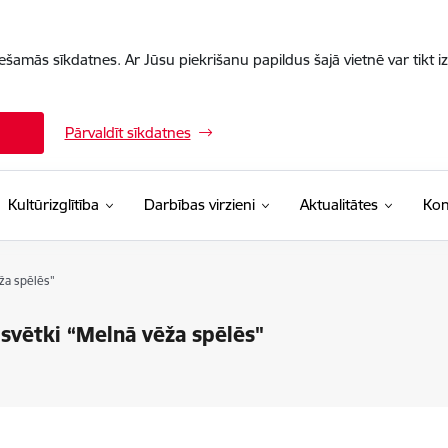
iešamās sīkdatnes. Ar Jūsu piekrišanu papildus šajā vietnē var tikt i
Pārvaldīt sīkdatnes
Kultūrizglītība
Darbības virzieni
Aktualitātes
Kon
ža spēlēs"
 svētki “Melnā vēža spēlēs"