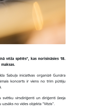
ā vēža spēlēs”, kas norisināsies 18.
z maksas.
da Sabuļa iniciatīvas organizē Gunāra
āmais koncerts ir viens no trim pūtēju
ā.
ētku virsdiriģenti un diriģenti (ieeja
u uzsāks no vides objekta “Vēzis”.