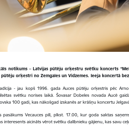
ls notikums – Latvijas pūtēju orķestru svētku koncerts “Meln
es pūtēju orķestri no Zemgales un Vidzemes. Ieeja koncertā be
dīcija - jau
kopš 1996. gada Auces pūtēju orķestris pēc Arnol
pilsētas svētku norises laikā. Šovasar Dobeles novada Aucē gaid
elovska 100 gadi, kas nākošgad izskanēs ar krāšņu koncertu Jelgav
 pasākums Vecauces pilī, plkst. 17.00, kur goda saktas saņems sv
 interesents aicināts vērot svētku dalībnieku gājienu, kas savu ceļ