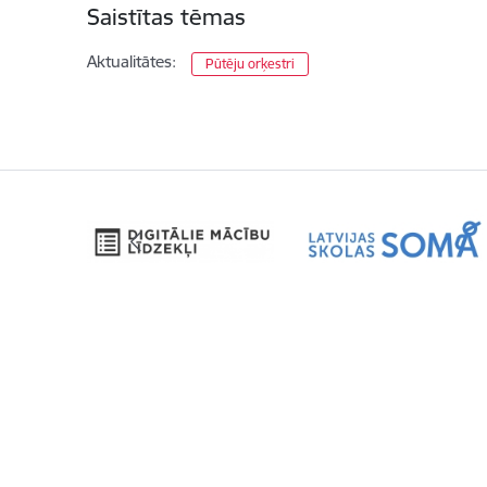
Saistītas tēmas
Aktualitātes:
Pūtēju orķestri