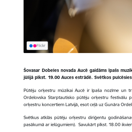
Flickr
Šovasar Dobeles novada Aucē gaidāms īpašs muzikā
jūlijā plkst. 19.00 Auces estrādē. Svētkos pulcēsi
Pūtēju orķestru mūzikai Aucē ir īpaša nozīme un tra
Ordelovska Starptautisko pūtēju orķestru festivālu 
orķestru koncertiem Latvijā, esot ceļā uz Gunāra Ord
Svētkus atklās pūtēju orķestru diriģentu godināšanas
pasākumā ar ielūgumiem). Savukārt plkst. 18.00 ikviens