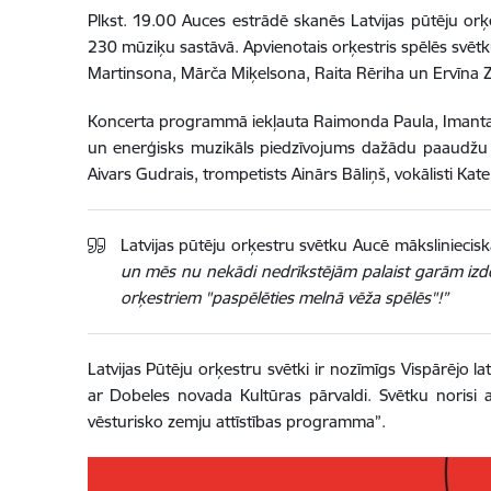
Plkst. 19.00 Auces estrādē skanēs Latvijas pūtēju orķ
230 mūziķu sastāvā. Apvienotais orķestris spēlēs svēt
Martinsona, Mārča Miķelsona, Raita Rēriha un Ervīna
Koncerta programmā iekļauta Raimonda Paula, Imanta 
un enerģisks muzikāls piedzīvojums dažādu paaudžu klau
Aivars Gudrais, trompetists Ainārs Bāliņš, vokālisti K
Latvijas pūtēju orķestru svētku Aucē māksliniecisk
un mēs nu nekādi nedrīkstējām palaist garām izde
orķestriem "paspēlēties melnā vēža spēlēs"!”
Latvijas Pūtēju orķestru svētki ir nozīmīgs Vispārējo 
ar Dobeles novada Kultūras pārvaldi. Svētku noris
vēsturisko zemju attīstības programma”.