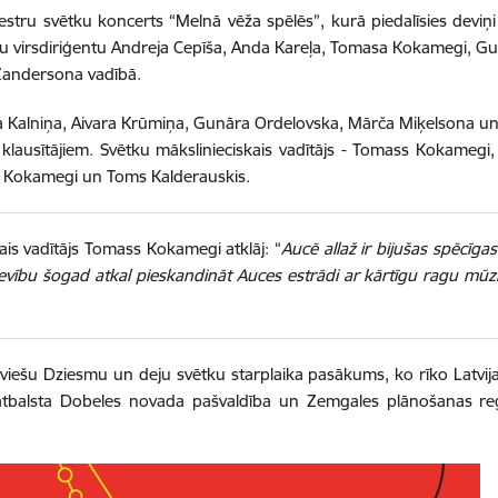
estru svētku koncerts “Melnā vēža spēlēs”, kurā piedalīsies devi
ku virsdiriģentu Andreja Cepīša, Anda Kareļa, Tomasa Kokamegi, G
 Zandersona vadībā.
Kalniņa, Aivara Krūmiņa, Gunāra Ordelovska, Mārča Miķelsona un 
sītājiem. Svētku mākslinieciskais vadītājs - Tomass Kokamegi, reži
ate Kokamegi un Toms Kalderauskis.
ais vadītājs Tomass Kokamegi atklāj: “
Aucē allaž ir bijušas spēcīga
vību šogad atkal pieskandināt Auces estrādi ar kārtīgu ragu mūzik
latviešu Dziesmu un deju svētku starplaika pasākums, ko rīko Latvij
i atbalsta Dobeles novada pašvaldība un Zemgales plānošanas 