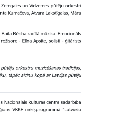
ņi Zemgales un Vidzemes pūtēju orķestri
unta Kumačeva, Atvara Lakstīgalas, Māra
Raita Rēriha radītā mūzika. Emocionāls
sore - Elīna Apsīte, solisti - ģitārists
s pūtēju orķestru muzicēšanas tradīcijas,
u, tāpēc aicinu kopā ar Latvijas pūtēju
as Nacionālais kultūras centrs sadarbībā
reģions VKKF mērķprogrammā “Latviešu