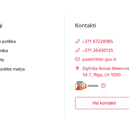
i
Kontakti
 politika
+371 67228985
+371 26436135
mība
E-pasts:
pasts@lnkc.gov.lv
te
Zigfrīda Annas Meierovi
izvēles maiņa
14-7, Rīga, LV-1050
Visi kontakti