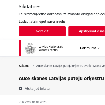
Pāriet uz lapas saturu
Sīkdatnes
Lai šī tīmekļvietne darbotos, tā izmanto obligāti nepiec
Lūdzu, atzīmējiet savu izvēli:
Noraidīt
Apstiprināt visas
Par mums
Sākums
Aucē skanēs Latvijas pūtēju orķestru svētki “Melnā vē
Aucē skanēs Latvijas pūtēju orķestru
Atskaņot tekstu
Publicēts: 01.07.2026.