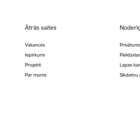
Kājene
Ātrās saites
Noderīg
Vakances
Privātuma
Iepirkumi
Piekļūsta
Projekti
Lapas kar
Par mums
Sīkdatņu 