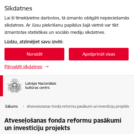
Pāriet uz lapas saturu
Sīkdatnes
Spied
lai meklētu
Enter
Lai šī tīmekļvietne darbotos, tā izmanto obligāti nepieciešamās
sīkdatnes. Ar Jūsu piekrišanu papildus šajā vietnē var tikt
izmantotas statistikas un sociālo mediju sīkdatnes.
Lūdzu, atzīmējiet savu izvēli:
Noraidīt
Apstiprināt visas
Pārvaldīt sīkdatnes
Sākums
Atveseļošanas fonda reformu pasākumi un investīciju projekts
Atveseļošanas fonda reformu pasākumi
un investīciju projekts