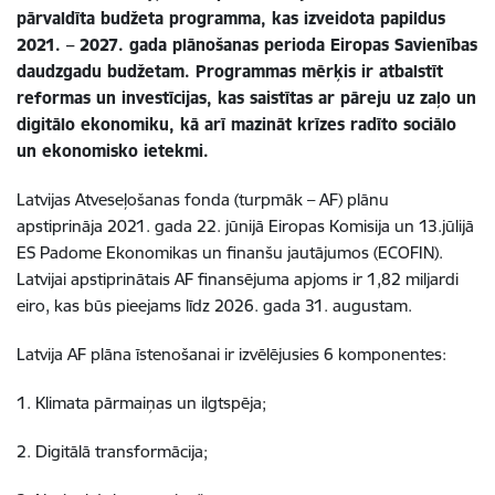
pārvaldīta budžeta programma, kas izveidota papildus
2021. – 2027. gada plānošanas perioda Eiropas Savienības
daudzgadu budžetam. Programmas mērķis ir atbalstīt
reformas un investīcijas, kas saistītas ar pāreju uz zaļo un
digitālo ekonomiku, kā arī mazināt krīzes radīto sociālo
un ekonomisko ietekmi.
Latvijas Atveseļošanas fonda (turpmāk – AF) plānu
apstiprināja 2021. gada 22. jūnijā Eiropas Komisija un 13.jūlijā
ES Padome Ekonomikas un finanšu jautājumos (ECOFIN).
Latvijai apstiprinātais AF finansējuma apjoms ir 1,82 miljardi
eiro, kas būs pieejams līdz 2026. gada 31. augustam.
Latvija AF plāna īstenošanai ir izvēlējusies 6 komponentes:
1. Klimata pārmaiņas un ilgtspēja;
2. Digitālā transformācija;