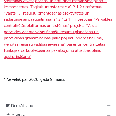
Savienības Atveseļošanas un noturības mehānisma plāna 2.
komponentes "Digitālā transformācija" 2.1.2.r reformas
"Valsts IKT resursu izmantošanas efektivitātes un
sadarbspējas paaugstināšana" 2.1.2.1.i. investīcijas "Pārvaldes
centralizētās platformas un sistēmas" projekta "Valsts
pārvaldes vienota valsts finanšu resursu plānošana un
pārvaldības grāmatvedības pakalpojumu nodrošinājums,
vienotās resursu vadības ieviešana" pases un centralizētas
funkcijas vai koplietošanas pakalpojumu attīstības plānu
apstiprināšanu"
* Ne vēlāk par 2026. gada 9. maiju.
Drukāt lapu
Dalīties