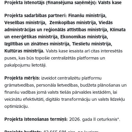
Projekta īstenotājs (finansējuma saņēmējs):
Valsts kase
Projekta sadarbības partneri:
Finanšu ministrija,
Veselības ministrija, Zemkopības ministrija, Viedās
administrācijas un reģionālās attīstības ministrija, Klimata
un enerģētikas ministrija, Ekonomikas ministrija,
Izglītības un zinātnes ministrija, Tieslietu ministrija,
Kultūras ministrija.
Valsts kase iesaista arī citas interesētās
puses, kas būs topošie centralizētās platformas un
pakalpojumu lietotāji.
Projekta mērķis:
izveidot centralizētu platformu
grāmatvedības, personāla lietvedības, budžeta plānošanas un
finanšu vadības jomā valsts tiešās pārvaldes iestādēm, lai
veicinātu efektivitāti, digitālo transformāciju un valsts līdzekļu
optimizāciju.
Projekta īstenošanas termiņš:
2026. gada II ceturksnis*.