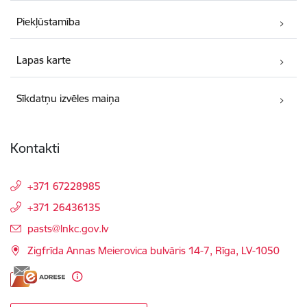
Piekļūstamība
Lapas karte
Sīkdatņu izvēles maiņa
Kontakti
+371 67228985
+371 26436135
E-pasts:
pasts@lnkc.gov.lv
Zigfrīda Annas Meierovica bulvāris 14-7, Rīga, LV-1050