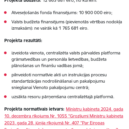
Projekta budžets:
12 665 681 eiro, no kuriem:
Atveseļošanās fonda finansējums: 10 900 000 eiro;
Valsts budžeta finansējums (pievienotās vērtības nodokļa
izmaksām): ne vairāk kā 1 765 681 eiro.
Projekta rezultāti:
izveidota vienota, centralizēta valsts pārvaldes platforma
grāmatvedības un personāla lietvedības, budžeta
plānošanas un finanšu vadības jomā;
pilnveidoti normatīvie akti un instrukcijas procesu
standartizācijas nodrošināšanai un pakalpojumu
sniegšanai Vienoto pakalpojumu centrā;
uzsākta resoru pārņemšana centralizētajā platformā.
Projekta normatīvais ietvars:
Ministru kabineta 2024. gada
10. decembra rīkojums Nr. 1055 "Grozījumi Ministru kabineta
2023. gada 28. jūnija rīkojumā Nr. 407 "Par Eiropas