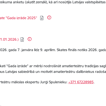
ieteikuma anketu (
skatīt zemāk
), kā arī nosūtījis Latvijas valstspils
kate "Gada izrāde 2025”
1.01.2026.)
6. gada 7. janvāra līdz 9. aprīlim. Skates fināls notiks 2026. gada
kati "Gada izrāde" ar mērķi nodrošināt amatierteātru tradīcijas sa
us Latvijas sabiedrībā un motivēt amatierteātru dalībniekus radošai
teātru mākslas ekspertu Jurģi Spulenieku:
+371 67228985
.