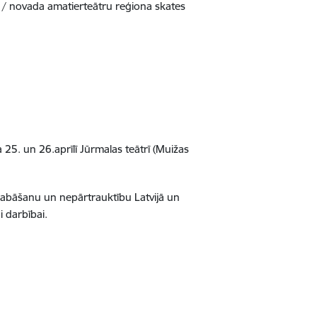
ētas / novada amatierteātru reģiona skates
 25. un 26.aprīlī Jūrmalas teātrī (Muižas
glabāšanu un nepārtrauktību Latvijā un
 darbībai.