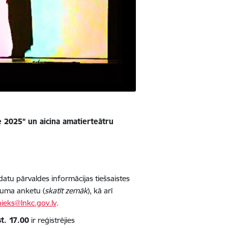
de 2025” un aicina amatierteātru
atu pārvaldes informācijas tiešsaistes
ikuma anketu (
skatīt zemāk
), kā arī
nieks@lnkc.gov.lv
.
t. 17.00
ir reģistrējies