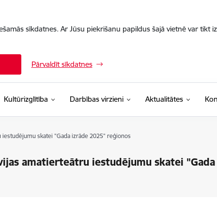
iešamās sīkdatnes. Ar Jūsu piekrišanu papildus šajā vietnē var tikt i
Pārvaldīt sīkdatnes
Kultūrizglītība
Darbības virzieni
Aktualitātes
Kon
tru iestudējumu skatei "Gada izrāde 2025" reģionos
atvijas amatierteātru iestudējumu skatei "Gad