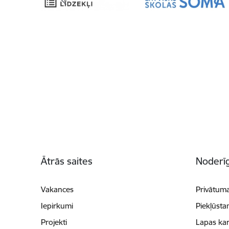
Kājene
Ātrās saites
Noderīg
Vakances
Privātuma
Iepirkumi
Piekļūsta
Projekti
Lapas kar