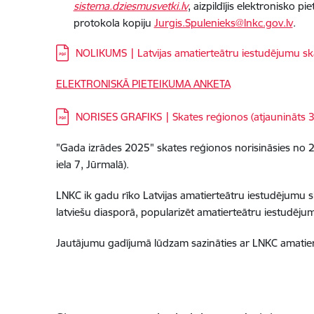
sistema.dziesmusvetki.lv
, aizpildījis elektronisko p
protokola kopiju
Jurgis.Spulenieks@lnkc.gov.lv
.
Lejupielādēt:
NOLIKUMS | Latvijas amatierteātru iestudējumu s
ELEKTRONISKĀ PIETEIKUMA ANKETA
Lejupielādēt:
NORISES GRAFIKS | Skates reģionos (atjaunināts 3
"Gada izrādes 2025" skates reģionos norisināsies no 202
iela 7, Jūrmalā).
LNKC ik gadu rīko Latvijas amatierteātru iestudējumu s
latviešu diasporā, popularizēt amatierteātru iestudējum
Jautājumu gadījumā lūdzam sazināties ar LNKC amatier