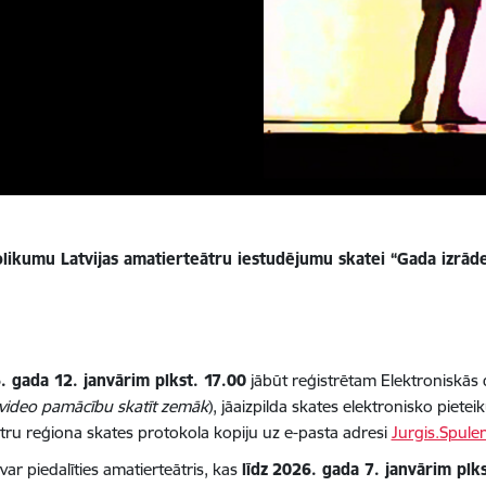
s nolikumu Latvijas amatierteātru iestudējumu skatei “Gada izrā
. gada 12. janvārim plkst. 17.00
jābūt reģistrētam Elektroniskās d
 video pamācību skatīt zemāk
), jāaizpilda skates elektronisko piete
ātru reģiona skates protokola kopiju uz e-pasta adresi
Jurgis.Spule
var piedalīties amatierteātris, kas
līdz
2026. gada 7. janvārim plks