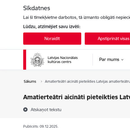
Pāriet uz lapas saturu
Sīkdatnes
Lai šī tīmekļvietne darbotos, tā izmanto obligāti nepiec
Lūdzu, atzīmējiet savu izvēli:
Noraidīt
Apstiprināt visas
Par mums
Sākums
Amatierteātri aicināti pieteikties Latvijas amatierteā
Amatierteātri aicināti pieteikties L
Atskaņot tekstu
Publicēts: 09.12.2025.