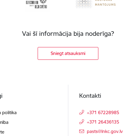
Vai šī informācija bija noderīga?
Sniegt atsauksmi
i
Kontakti
 politika
+371 67228985
+371 26436135
mība
E-pasts:
pasts@lnkc.gov.lv
te