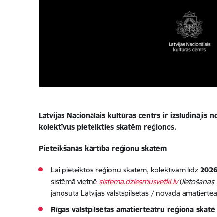
Latvijas Nacionālais kultūras centrs ir izsludināji
kolektīvus pieteikties skatēm reģionos.
Pieteikšanās kārtība reģionu skatēm
Lai pieteiktos reģionu skatēm, kolektīvam līdz
2026
sistēmā vietnē
sistema.dziesmusvetki.lv
(
lietošanas
jānosūta Latvijas valstspilsētas / novada amatierte
Rīgas valstpilsētas amatierteātru reģiona skatē