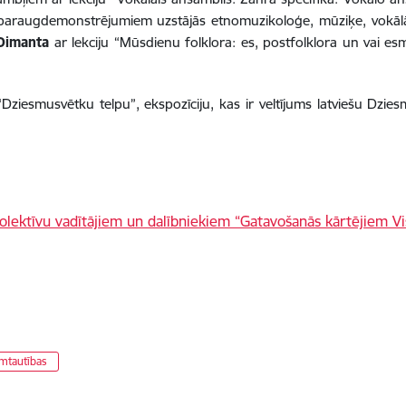
iem paraugdemonstrējumiem uzstājās etnomuzikoloģe, mūziķe, vok
Dimanta
ar lekciju “Mūsdienu folklora: es, postfolklora un vai es
 “Dziesmusvētku telpu”, ekspozīciju, kas ir veltījums latviešu Dzie
mtautības