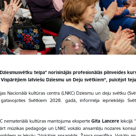
Dziesmusvētku telpa” norisinājās profesionālās pilnveides ku
Vispārējiem latviešu Dziesmu un Deju svētkiem”, pulcējot teju
ijas Nacionālā kultūras centra (LNKC) Dziesmu un deju svētku (Svētk
gatavojoties Svētkiem 2028. gadā, informēja iepriekšējo Svē
 LNKC nemateriālā kultūras mantojuma eksperte
Gita Lancere
lekcijā 
avukārt mūzikas pedagoģe un LNKC vokālo ansambļu nozares konsu
mbļiem ar lekciju “Vokālais ansamblis. Žanra specifika. Vokālo a