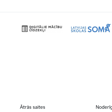
Kājene
Ātrās saites
Noderīg