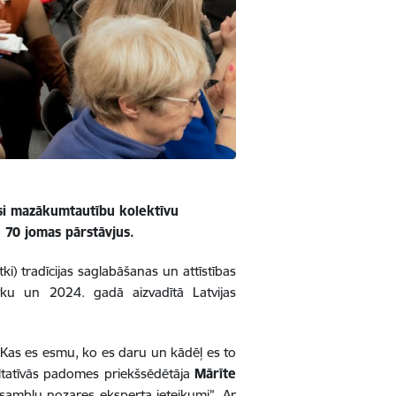
rsi mazākumtautību kolektīvu
 70 jomas pārstāvjus.
i) tradīcijas saglabāšanas un attīstības
tku un 2024. gadā aizvadītā Latvijas
“Kas es esmu, ko es daru un kādēļ es to
ltatīvās padomes priekšsēdētāja
Mārīte
nsambļu nozares eksperta ieteikumi”. Ar