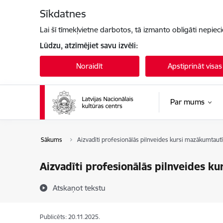
Pāriet uz lapas saturu
Sīkdatnes
Lai šī tīmekļvietne darbotos, tā izmanto obligāti nepiec
Lūdzu, atzīmējiet savu izvēli:
Noraidīt
Apstiprināt visas
Par mums
Sākums
Aizvadīti profesionālās pilnveides kursi mazākumtautī
Aizvadīti profesionālās pilnveides k
Atskaņot tekstu
Publicēts: 20.11.2025.