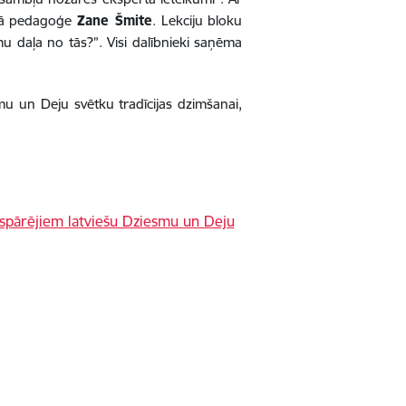
ālā pedagoģe
Zane Šmite
. Lekciju bloku
mu daļa no tās?”. Visi dalībnieki saņēma
smu un Deju svētku tradīcijas dzimšanai,