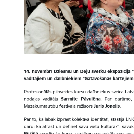
14. novembrī Dziesmu un Deju svētku ekspozīcijā “
vadītājiem un dalībniekiem “Gatavošanās kārtējiem 
Profesionālās pilnveides kursu dalībniekus sveica Latv
nodaļas vadītāja
Sarmīte Pāvulēna
. Par darāmo, 
Mazākumtautību festivāla režisors
Juris Jonelis
.
Par to, kā labāk izprast kolektīva identitāti, stāstīja
daru: kā atrast un definēt savu vietu kultūrā?”, s
Puriņa
ievadīja šo kursu virstēmu par vokālajiem ansa