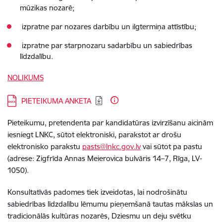
mūzikas nozarē;
izpratne par nozares darbību un ilgtermiņa attīstību;
izpratne par starpnozaru sadarbību un sabiedrības
līdzdalību.
NOLIKUMS
Lejupielādēt:
PIETEIKUMA ANKETA
Pieteikumu, pretendenta par kandidatūras izvirzīšanu aicinām
iesniegt LNKC, sūtot elektroniski, parakstot ar drošu
elektronisko parakstu
pasts@lnkc.gov.lv
vai sūtot pa pastu
(adrese: Zigfrīda Annas Meierovica bulvāris 14–7, Rīga, LV-
1050).
Konsultatīvās padomes tiek izveidotas, lai nodrošinātu
sabiedrības līdzdalību lēmumu pieņemšanā tautas mākslas un
tradicionālās kultūras nozarēs, Dziesmu un deju svētku