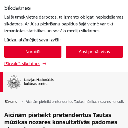
Pāriet uz lapas saturu
Sīkdatnes
Spied
lai meklētu
Enter
Lai šī tīmekļvietne darbotos, tā izmanto obligāti nepieciešamās
sīkdatnes. Ar Jūsu piekrišanu papildus šajā vietnē var tikt
izmantotas statistikas un sociālo mediju sīkdatnes.
Lūdzu, atzīmējiet savu izvēli:
Noraidīt
Apstiprināt visas
Pārvaldīt sīkdatnes
Sākums
Aicinām pieteikt pretendentus Tautas mūzikas nozares konsulta
Aicinām pieteikt pretendentus Tautas
mūzikas nozares konsultatīvās padomes