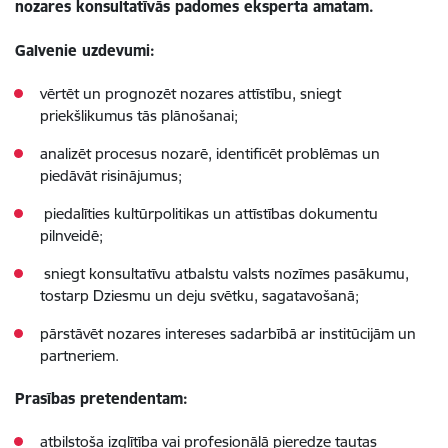
nozares konsultatīvās padomes eksperta amatam.
Galvenie uzdevumi:
vērtēt un prognozēt nozares attīstību, sniegt
priekšlikumus tās plānošanai;
analizēt procesus nozarē, identificēt problēmas un
piedāvāt risinājumus;
piedalīties kultūrpolitikas un attīstības dokumentu
pilnveidē;
sniegt konsultatīvu atbalstu valsts nozīmes pasākumu,
tostarp Dziesmu un deju svētku, sagatavošanā;
pārstāvēt nozares intereses sadarbībā ar institūcijām un
partneriem.
Prasības pretendentam:
atbilstoša izglītība vai profesionālā pieredze tautas