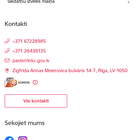
Sīkdatņu izvēles maiņa
Kontakti
+371 67228985
+371 26436135
E-pasts:
pasts@lnkc.gov.lv
Zigfrīda Annas Meierovica bulvāris 14-7, Rīga, LV-1050
Visi kontakti
Sekojiet mums