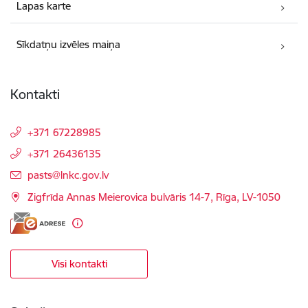
Lapas karte
Sīkdatņu izvēles maiņa
Kontakti
+371 67228985
+371 26436135
E-pasts:
pasts@lnkc.gov.lv
Zigfrīda Annas Meierovica bulvāris 14-7, Rīga, LV-1050
Visi kontakti