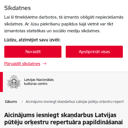
Pāriet uz lapas saturu
Sīkdatnes
Spied
lai meklētu
Enter
Lai šī tīmekļvietne darbotos, tā izmanto obligāti nepieciešamās
sīkdatnes. Ar Jūsu piekrišanu papildus šajā vietnē var tikt
izmantotas statistikas un sociālo mediju sīkdatnes.
Lūdzu, atzīmējiet savu izvēli:
Noraidīt
Apstiprināt visas
Pārvaldīt sīkdatnes
Sākums
Aicinājums iesniegt skaņdarbus Latvijas pūtēju orķestru repertuār
Aicinājums iesniegt skaņdarbus Latvijas
pūtēju orķestru repertuāra papildināšanai