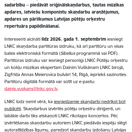
sadarbību – piedāvāt oriģinālskaņdarbus, tautas mūzikas
apdares, latviešu komponistu skaņdarbu aranžējumus,
apdares un pārlikumus Latvijas pūtēju orķestru
repertuāra papildināšanai.
Interesenti aicināti
līdz 2026. gada 1. septembrim
iesniegt
LNKC skaņdarba partitūras izdruku, kā arī partitūru un visas
balsis elektroniskā formātā (
Sibelius
programmā vai PDF).
Partitūras izdruku var iesniegt personīgi LNKC Pūtēju orķestru
un kokļu mūzikas ekspertam Dainim Vuškānam LNKC birojā,
Zigfrīda Annas Meierovica bulvārī 14, Rīgā, iepriekš sazinoties.
Partitūru digitālā formātā var sūtīt uz e-pastu:
dainis.vuskans@lnkc.gov.lv
.
LNKC lūdz ņemt vērā, ka
iesniedzamie skaņdarbi nedrīkst būt
publicēti
. Skaņdarbus izvērtēs pūtēju orķestru diriģenti, un
labākie darbi tiks atskaņoti LNKC rīkotajos koncertos. Pēc
izvērtēšanas skaņdarbu autoriem LNKC piedāvās iespēju slēgt
autoratlīdzības līgumu, paredzot skaņdarbu izdošanu Latvijas