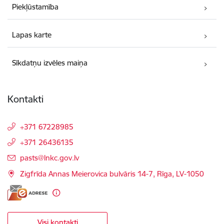
Piekļūstamība
Lapas karte
Sīkdatņu izvēles maiņa
Kontakti
+371 67228985
+371 26436135
E-pasts:
pasts@lnkc.gov.lv
Zigfrīda Annas Meierovica bulvāris 14-7, Rīga, LV-1050
Visi kontakti