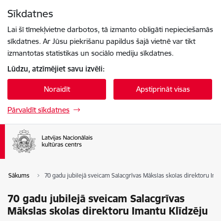
Pāriet uz lapas saturu
Sīkdatnes
Spied
lai meklētu
Enter
Lai šī tīmekļvietne darbotos, tā izmanto obligāti nepieciešamās
sīkdatnes. Ar Jūsu piekrišanu papildus šajā vietnē var tikt
izmantotas statistikas un sociālo mediju sīkdatnes.
Lūdzu, atzīmējiet savu izvēli:
Noraidīt
Apstiprināt visas
Pārvaldīt sīkdatnes
Sākums
70 gadu jubilejā sveicam Salacgrīvas Mākslas skolas direktoru Ima
70 gadu jubilejā sveicam Salacgrīvas
Mākslas skolas direktoru Imantu Klīdzēju