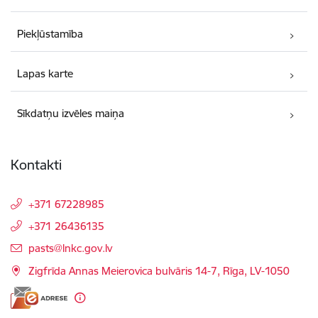
Piekļūstamība
Lapas karte
Sīkdatņu izvēles maiņa
Kontakti
+371 67228985
+371 26436135
E-pasts:
pasts@lnkc.gov.lv
Zigfrīda Annas Meierovica bulvāris 14-7, Rīga, LV-1050