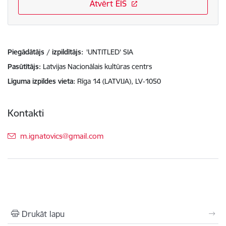
Atvērt EIS
Piegādātājs / izpildītājs:
'UNTITLED' SIA
Pasūtītājs
Latvijas Nacionālais kultūras centrs
Līguma izpildes vieta
Rīga 14 (LATVIJA), LV-1050
Kontakti
E-pasts:
m.ignatovics@gmail.com
Drukāt lapu