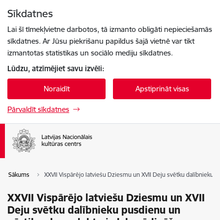
Pāriet uz lapas saturu
Sīkdatnes
Spied
lai meklētu
Enter
Lai šī tīmekļvietne darbotos, tā izmanto obligāti nepieciešamās
sīkdatnes. Ar Jūsu piekrišanu papildus šajā vietnē var tikt
izmantotas statistikas un sociālo mediju sīkdatnes.
Lūdzu, atzīmējiet savu izvēli:
Noraidīt
Apstiprināt visas
Pārvaldīt sīkdatnes
Sākums
XXVII Vispārējo latviešu Dziesmu un XVII Deju svētku dalībnieku
XXVII Vispārējo latviešu Dziesmu un XVII
Deju svētku dalībnieku pusdienu un