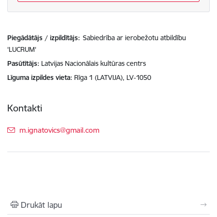
Piegādātājs / izpildītājs:
Sabiedrība ar ierobežotu atbildību
'LUCRUM'
Pasūtītājs
Latvijas Nacionālais kultūras centrs
Līguma izpildes vieta
Rīga 1 (LATVIJA), LV-1050
Kontakti
E-pasts:
m.ignatovics@gmail.com
Drukāt lapu