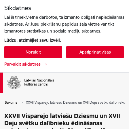
Pāriet uz lapas saturu
Sīkdatnes
Spied
lai meklētu
Enter
Lai šī tīmekļvietne darbotos, tā izmanto obligāti nepieciešamās
sīkdatnes. Ar Jūsu piekrišanu papildus šajā vietnē var tikt
izmantotas statistikas un sociālo mediju sīkdatnes.
Lūdzu, atzīmējiet savu izvēli:
Noraidīt
Apstiprināt visas
Pārvaldīt sīkdatnes
Sākums
XXVII Vispārējo latviešu Dziesmu un XVII Deju svētku dalībnieku
XXVII Vispārējo latviešu Dziesmu un XVII
Deju svētku dalībnieku ēdināšanas