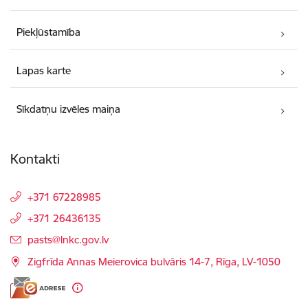
Piekļūstamība
Lapas karte
Sīkdatņu izvēles maiņa
Kontakti
+371 67228985
+371 26436135
E-pasts:
pasts@lnkc.gov.lv
Zigfrīda Annas Meierovica bulvāris 14-7, Rīga, LV-1050