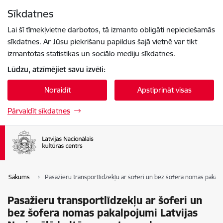
Pāriet uz lapas saturu
Sīkdatnes
Spied
lai meklētu
Enter
Lai šī tīmekļvietne darbotos, tā izmanto obligāti nepieciešamās
sīkdatnes. Ar Jūsu piekrišanu papildus šajā vietnē var tikt
izmantotas statistikas un sociālo mediju sīkdatnes.
Lūdzu, atzīmējiet savu izvēli:
Noraidīt
Apstiprināt visas
Pārvaldīt sīkdatnes
Sākums
Pasažieru transportlīdzekļu ar šoferi un bez šofera nomas pakalpo
Pasažieru transportlīdzekļu ar šoferi un
bez šofera nomas pakalpojumi Latvijas