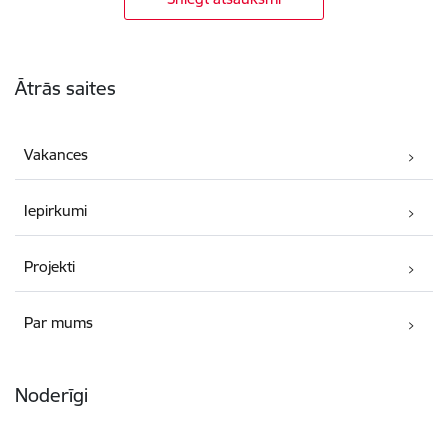
Kājene
Ātrās saites
Vakances
Iepirkumi
Projekti
Par mums
Noderīgi