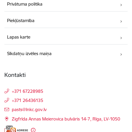
Privātuma politika
Piekļūstamība
Lapas karte
Sīkdatņu izvēles maiņa
Kontakti
+371 67228985
+371 26436135
E-pasts:
pasts@lnkc.gov.lv
Zigfrīda Annas Meierovica bulvāris 14-7, Rīga, LV-1050