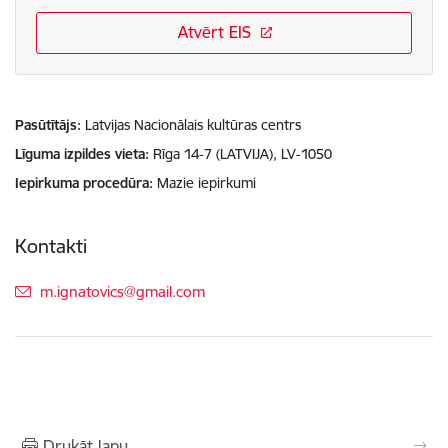
Atvērt EIS
Pasūtītājs
Latvijas Nacionālais kultūras centrs
Līguma izpildes vieta
Rīga 14-7 (LATVIJA), LV-1050
Iepirkuma procedūra
Mazie iepirkumi
Kontakti
E-pasts:
m.ignatovics@gmail.com
Drukāt lapu