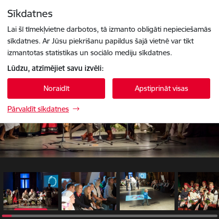
Pāriet uz lapas saturu
Sīkdatnes
1 / 82
Spied
lai meklētu
Enter
Lai šī tīmekļvietne darbotos, tā izmanto obligāti nepieciešamās
sīkdatnes. Ar Jūsu piekrišanu papildus šajā vietnē var tikt
izmantotas statistikas un sociālo mediju sīkdatnes.
Lūdzu, atzīmējiet savu izvēli:
Noraidīt
Apstiprināt visas
Pārvaldīt sīkdatnes