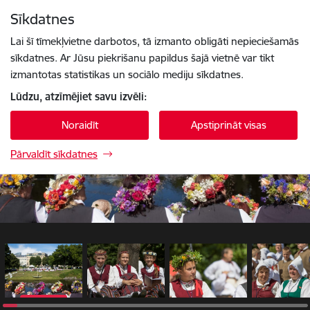
Pāriet uz lapas saturu
Sīkdatnes
1 / 78
Spied
lai meklētu
Enter
Lai šī tīmekļvietne darbotos, tā izmanto obligāti nepieciešamās
sīkdatnes. Ar Jūsu piekrišanu papildus šajā vietnē var tikt
izmantotas statistikas un sociālo mediju sīkdatnes.
Lūdzu, atzīmējiet savu izvēli:
Noraidīt
Apstiprināt visas
Pārvaldīt sīkdatnes