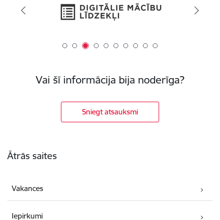
Vai šī informācija bija noderīga?
Sniegt atsauksmi
Kājene
Ātrās saites
Vakances
Iepirkumi