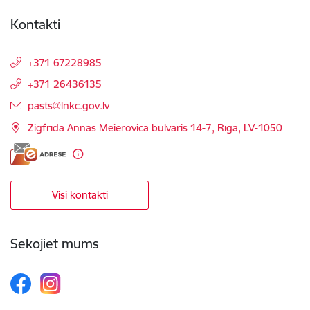
Kontakti
+371 67228985
+371 26436135
E-pasts:
pasts@lnkc.gov.lv
Zigfrīda Annas Meierovica bulvāris 14-7, Rīga, LV-1050
Visi kontakti
Sekojiet mums