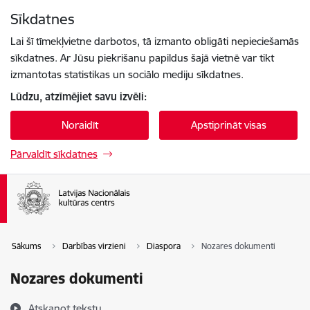
Pāriet uz lapas saturu
Sīkdatnes
Spied
lai meklētu
Enter
Lai šī tīmekļvietne darbotos, tā izmanto obligāti nepieciešamās
sīkdatnes. Ar Jūsu piekrišanu papildus šajā vietnē var tikt
izmantotas statistikas un sociālo mediju sīkdatnes.
Lūdzu, atzīmējiet savu izvēli:
Noraidīt
Apstiprināt visas
Pārvaldīt sīkdatnes
Sākums
Darbības virzieni
Diaspora
Nozares dokumenti
Nozares dokumenti
Atskaņot tekstu