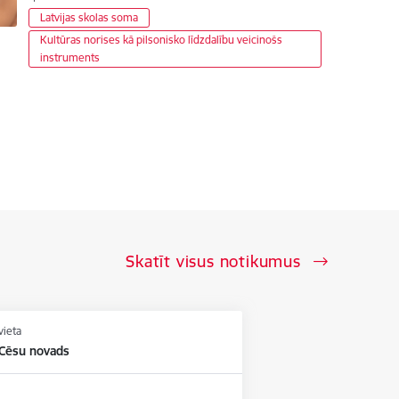
Latvijas skolas soma
Kultūras norises kā pilsonisko līdzdalību veicinošs
instruments
Skatīt visus notikumus
vieta
 Cēsu novads