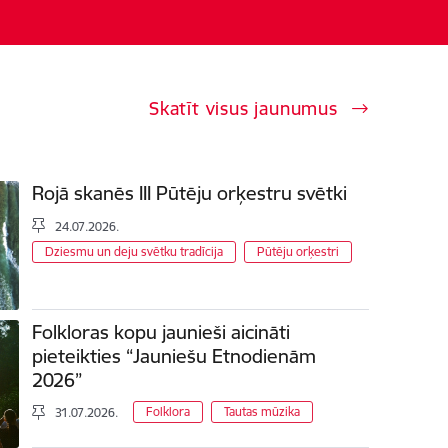
Skatīt visus jaunumus
Rojā skanēs III Pūtēju orķestru svētki
24.07.2026.
Dziesmu un deju svētku tradīcija
Pūtēju orķestri
Folkloras kopu jaunieši aicināti
pieteikties “Jauniešu Etnodienām
2026”
Folklora
Tautas mūzika
31.07.2026.