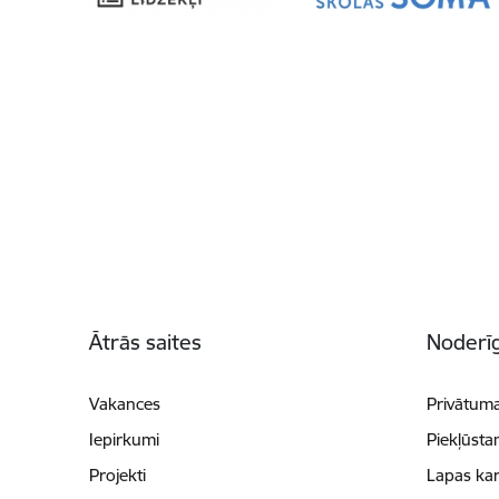
Kājene
Ātrās saites
Noderīg
Vakances
Privātuma
Iepirkumi
Piekļūsta
Projekti
Lapas kar