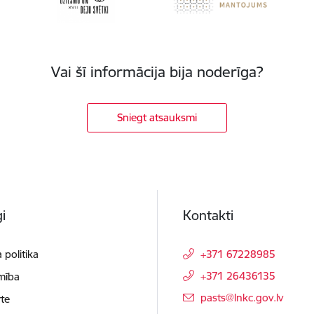
Vai šī informācija bija noderīga?
Sniegt atsauksmi
i
Kontakti
 politika
+371 67228985
+371 26436135
mība
E-pasts:
pasts@lnkc.gov.lv
te