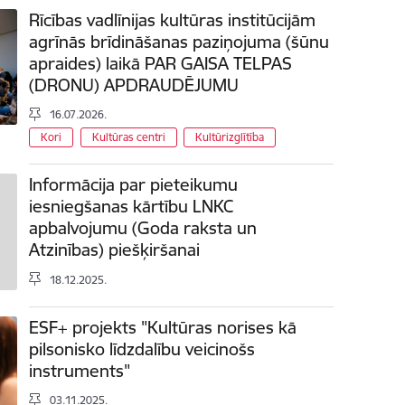
Rīcības vadlīnijas kultūras institūcijām
agrīnās brīdināšanas paziņojuma (šūnu
apraides) laikā PAR GAISA TELPAS
(DRONU) APDRAUDĒJUMU
16.07.2026.
Kori
Kultūras centri
Kultūrizglītība
Informācija par pieteikumu
iesniegšanas kārtību LNKC
apbalvojumu (Goda raksta un
Atzinības) piešķiršanai
18.12.2025.
ESF+ projekts "Kultūras norises kā
pilsonisko līdzdalību veicinošs
instruments"
03.11.2025.