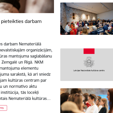
s pieteikties darbam
ties darbam Nemateriālā
evalstiskajām organizācijām,
ltūras mantojuma saglabāšanu
ē, Zemgalē un Rīgā. NKM
s mantojuma elementu
juma sarakstā, kā arī sniedz
ajam kultūras centram par
u un normatīvo aktu
stitūcija, tās locekļi
mtais Nemateriālā kultūras…
ums