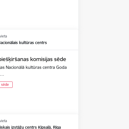
vieta
Nacionālais kultūras centrs
iešķiršanas komisijas sēde
jas Nacionālā kultūras centra Goda
ja…
s sēde
vieta
iskais izstāžu centrs Ķīpsalā, Rīga