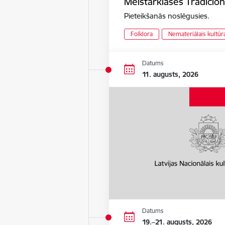
Meistarklases Tradicion
Pieteikšanās noslēgusies.
Folklora
Nemateriālais kultū
Datums
11. augusts, 2026
Datums
19.–21. augusts, 2026