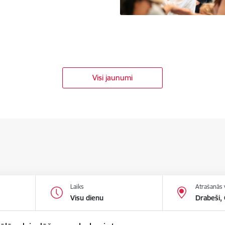
Visi jaunumi
Laiks
Atrašanās 
Visu dienu
Drabeši,