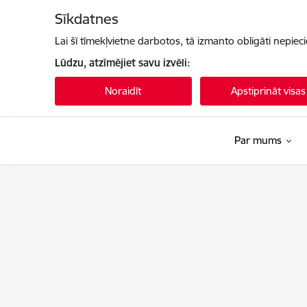
Pāriet uz lapas saturu
Sīkdatnes
Lai šī tīmekļvietne darbotos, tā izmanto obligāti nepiec
Lūdzu, atzīmējiet savu izvēli:
Noraidīt
Apstiprināt visas
Par mums
Latvijas Nacionālais kultūras centrs