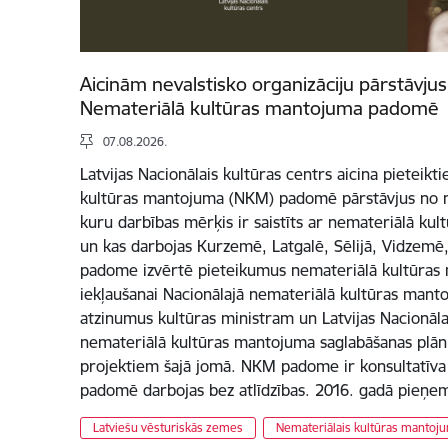
Aicinām nevalstisko organizāciju pārstāvju
Nemateriālā kultūras mantojuma padomē
07.08.2026.
Latvijas Nacionālais kultūras centrs aicina pieteik
kultūras mantojuma (NKM) padomē pārstāvjus no n
kuru darbības mērķis ir saistīts ar nemateriālā ku
un kas darbojas Kurzemē, Latgalē, Sēlijā, Vidzem
padome izvērtē pieteikumus nemateriālā kultūra
iekļaušanai Nacionālajā nemateriālā kultūras manto
atzinumus kultūras ministram un Latvijas Nacionāl
nemateriālā kultūras mantojuma saglabāšanas plān
projektiem šajā jomā. NKM padome ir konsultatīva in
padomē darbojas bez atlīdzības. 2016. gadā pieņe
Latviešu vēsturiskās zemes
Nemateriālais kultūras mantoj