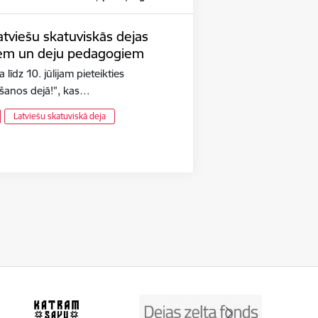
latviešu skatuviskās dejas
riem un deju pedagogiem
 līdz 10. jūlijam pieteikties
kšanos dejā!”, kas…
Latviešu skatuviskā deja