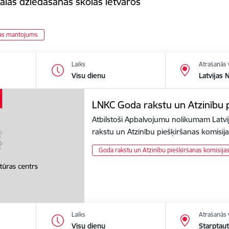
ālās dziedāšanas skolas ietvaros
ras mantojums
Laiks
Atrašanās 
Visu dienu
Latvijas 
LNKC Goda rakstu un Atzinību p
Atbilstoši Apbalvojumu nolikumam Latvi
rakstu un Atzinību piešķiršanas komisi
Goda rakstu un Atzinību piešķiršanas komisija
Laiks
Atrašanās 
Visu dienu
Starptaut