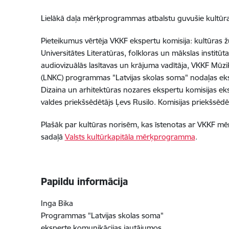
Lielākā daļa mērķprogrammas atbalstu guvušie kultūr
Pieteikumus vērtēja VKKF ekspertu komisija: kultūras žu
Universitātes Literatūras, folkloras un mākslas institūt
audiovizuālās lasītavas un krājuma vadītāja, VKKF Mūzi
(LNKC) programmas "Latvijas skolas soma" nodaļas eks
Dizaina un arhitektūras nozares ekspertu komisijas ek
valdes priekšsēdētājs Ļevs Rusilo. Komisijas priekšsēd
Plašāk par kultūras norisēm, kas īstenotas ar VKKF mē
sadaļā
Valsts kultūrkapitāla mērķprogramma
.
Papildu informācija
Inga Bika
Programmas "Latvijas skolas soma"
eksperte komunikācijas jautājumos