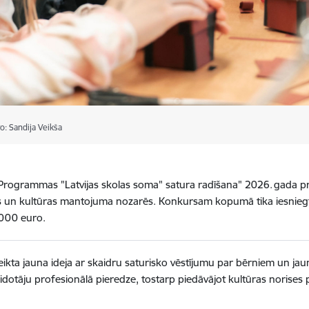
o: Sandija Veikša
rogrammas "Latvijas skolas soma" satura radīšana" 2026. gada pro
slas un kultūras mantojuma nozarēs. Konkursam kopumā tika iesniegt
 000 euro.
ieteikta jauna ideja ar skaidru saturisko vēstījumu par bērniem un j
eidotāju profesionālā pieredze, tostarp piedāvājot kultūras norise