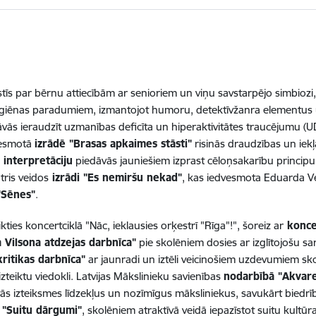
tīs par bērnu attiecībām ar senioriem un viņu savstarpējo simbioz
igiēnas paradumiem, izmantojot humoru, detektīvžanra elementus un
vās ieraudzīt uzmanības deficīta un hiperaktivitātes traucējumu (U
vesmotā
izrādē "Brasas apkaimes stāsti"
risinās draudzības un iekļ
 interpretāciju
piedāvās jauniešiem izprast cēloņsakarību principu
ris veidos
izrādi "Es nemiršu nekad"
, kas iedvesmota Eduarda Ve
"Sēnes"
.
ties koncertciklā "Nāc, ieklausies orķestrī "Rīga"!", šoreiz ar
konce
 Vilsona atdzejas darbnīca"
pie skolēniem dosies ar izglītojošu sa
ritikas darbnīca"
ar jaunradi un iztēli veicinošiem uzdevumiem sko
zteiktu viedokli. Latvijas Mākslinieku savienības
nodarbībā "Akvare
s tās izteiksmes līdzekļus un nozīmīgus māksliniekus, savukārt bied
 "Suitu dārgumi"
, skolēniem atraktīvā veidā iepazīstot suitu kul