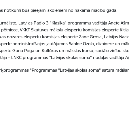
as notikumi būs pieejami skolēniem no nākamā mācību gada.
rnāliste, Latvijas Radio 3 "Klasika" programmu vadītāja Anete Ašman
a pētniece, VKKF Skatuves mākslu ekspertu komisijas eksperte Kitija 
kas nozares ekspertu komisijas eksperte Zane Grosa, Latvijas Naci
perte administratīvajos jautājumos Sabīne Ozola, dizainere un māk
sperte Guna Poga un Kultūras un mākslas kursu, sociālo zinību sko
ētāja – LNKC programmas "Latvijas skolas soma" nodaļas vadītāja A
rķprogrammas "Programmas "Latvijas skolas soma" satura radīšana"