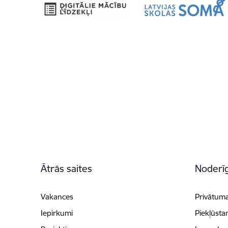
Kājene
Ātrās saites
Noderīg
Vakances
Privātuma
Iepirkumi
Piekļūsta