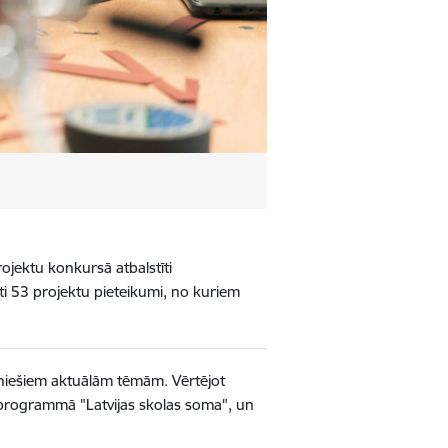
jektu konkursā atbalstīti
i 53 projektu pieteikumi, no kuriem
auniešiem aktuālām tēmām. Vērtējot
s programmā "Latvijas skolas soma", un