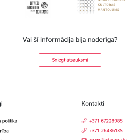
Vai šī informācija bija noderīga?
Sniegt atsauksmi
i
Kontakti
 politika
+371 67228985
+371 26436135
mība
E-pasts: