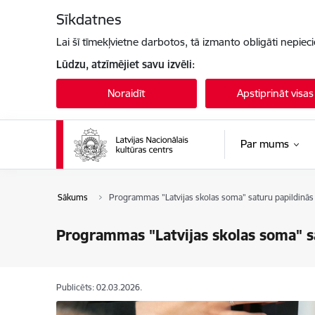
Pāriet uz lapas saturu
Sīkdatnes
Lai šī tīmekļvietne darbotos, tā izmanto obligāti nepiec
Lūdzu, atzīmējiet savu izvēli:
Noraidīt
Apstiprināt visas
Par mums
Sākums
Programmas "Latvijas skolas soma" saturu papildinās 
Programmas "Latvijas skolas soma" sa
Publicēts: 02.03.2026.