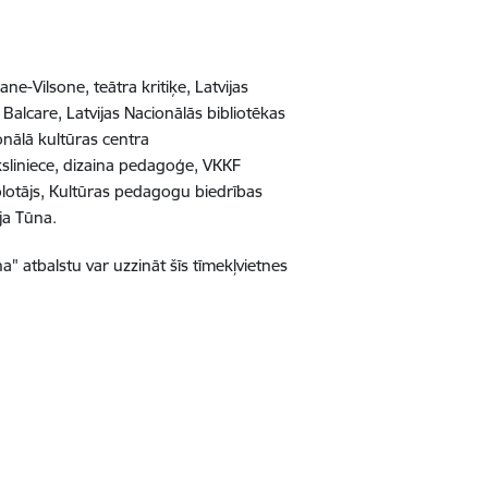
e-Vilsone, teātra kritiķe, Latvijas
Balcare, Latvijas Nacionālās bibliotēkas
onālā kultūras centra
sliniece, dizaina pedagoģe, VKKF
lotājs, Kultūras pedagogu biedrības
ija Tūna.
 atbalstu var uzzināt šīs tīmekļvietnes