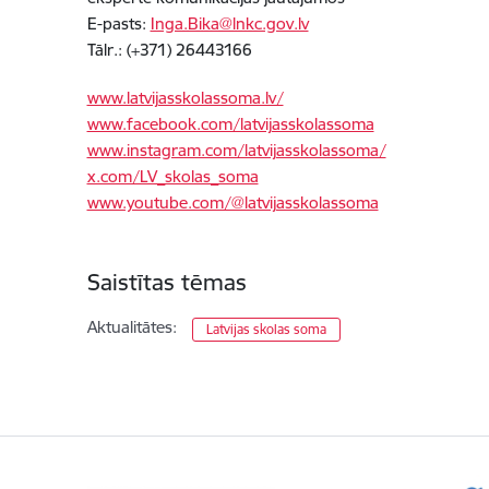
E-pasts:
Inga.Bika@lnkc.gov.lv
Tālr.: (+371) 26443166
www.latvijasskolassoma.lv/
www.facebook.com/latvijasskolassoma
www.instagram.com/latvijasskolassoma/
x.com/LV_skolas_soma
www.youtube.com/@latvijasskolassoma
Saistītas tēmas
Aktualitātes:
Latvijas skolas soma