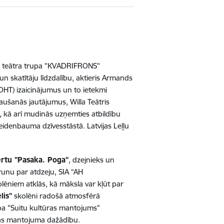
i, teātra trupa "KVADRIFRONS"
 skatītāju līdzdalību, aktieris Armands
DHT) izaicinājumus un to ietekmi
aušanās jautājumus, Willa Teātris
, kā arī mudinās uzņemties atbildību
idenbauma dzīvesstāstā. Latvijas Leļļu
rtu "Pasaka. Poga"
, dzejnieks un
runu par atdzeju, SIA “AH
lēniem atklās, kā māksla var kļūt par
lis"
skolēni radošā atmosfērā
rība "Suitu kultūras mantojums"
tūras mantojuma dažādību.