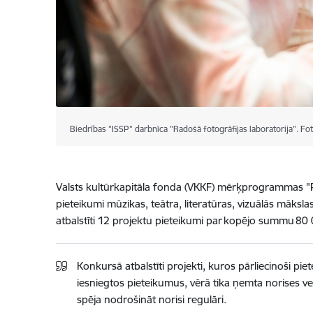
Biedrības "ISSP" darbnīca "Radošā fotogrāfijas laboratorija". Fot
Valsts kultūrkapitāla fonda (VKKF) mērķprogrammas "P
pieteikumi mūzikas, teātra, literatūras, vizuālās māk
atbalstīti 12 projektu pieteikumi par kopējo summu 80
Konkursā atbalstīti projekti, kuros pārliecinoši p
iesniegtos pieteikumus, vērā tika ņemta norises v
spēja nodrošināt norisi regulāri.