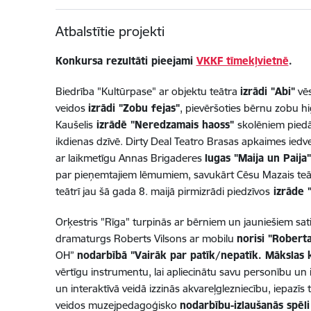
Atbalstītie projekti
Konkursa rezultāti pieejami
VKKF tīmekļvietnē
.
Biedrība "Kultūrpase" ar objektu teātra
izrādi "Abi"
vēs
veidos
izrādi "Zobu fejas"
, pievēršoties bērnu zobu h
Kaušelis
izrādē "Neredzamais haoss"
skolēniem piedā
ikdienas dzīvē. Dirty Deal Teatro Brasas apkaimes ied
ar laikmetīgu Annas Brigaderes
lugas "Maija un Paija"
par pieņemtajiem lēmumiem, savukārt Cēsu Mazais teāt
teātrī jau šā gada 8. maijā pirmizrādi piedzīvos
izrāde 
Orķestris "Rīga" turpinās ar bērniem un jauniešiem satik
dramaturgs Roberts Vilsons ar mobilu
norisi "Roberta
OH”
nodarbībā "Vairāk par patīk/nepatīk. Mākslas k
vērtīgu instrumentu, lai apliecinātu savu personību un i
un interaktīvā veidā izzinās akvareļglezniecību, iepazī
veidos muzejpedagoģisko
nodarbību-izlaušanās spēli