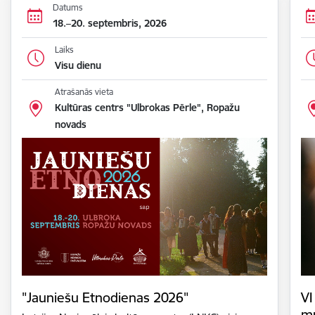
Datums
18.–20. septembris, 2026
Laiks
Visu dienu
Atrašanās vieta
Kultūras centrs "Ulbrokas Pērle", Ropažu
novads
"Jauniešu Etnodienas 2026"
VI
m