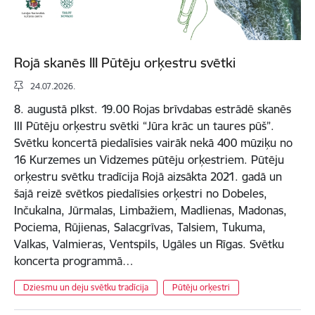
Rojā skanēs III Pūtēju orķestru svētki
24.07.2026.
8. augustā plkst. 19.00 Rojas brīvdabas estrādē skanēs
III Pūtēju orķestru svētki “Jūra krāc un taures pūš”.
Svētku koncertā piedalīsies vairāk nekā 400 mūziķu no
16 Kurzemes un Vidzemes pūtēju orķestriem. Pūtēju
orķestru svētku tradīcija Rojā aizsākta 2021. gadā un
šajā reizē svētkos piedalīsies orķestri no Dobeles,
Inčukalna, Jūrmalas, Limbažiem, Madlienas, Madonas,
Pociema, Rūjienas, Salacgrīvas, Talsiem, Tukuma,
Valkas, Valmieras, Ventspils, Ugāles un Rīgas. Svētku
koncerta programmā…
Dziesmu un deju svētku tradīcija
Pūtēju orķestri