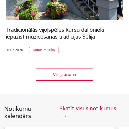
Tradicionālās vijoļspēles kursu dalībnieki
iepazīst muzicēšanas tradīcijas Sēlijā
31.07.2026.
Tautas mūzika
Visi jaunumi
Notikumu
Skatīt visus notikumus
kalendārs