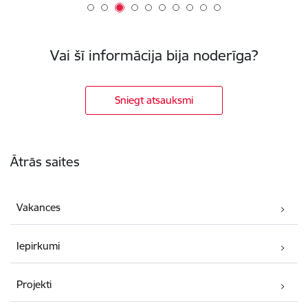
Vai šī informācija bija noderīga?
Sniegt atsauksmi
Kājene
Ātrās saites
Vakances
Iepirkumi
Projekti