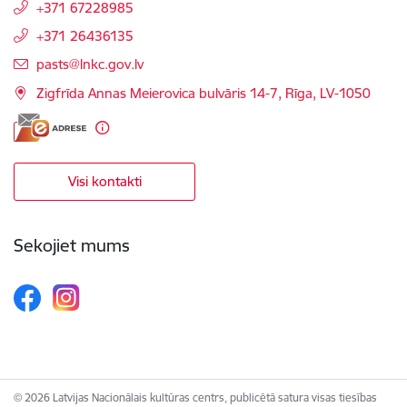
+371 67228985
+371 26436135
E-pasts:
pasts@lnkc.gov.lv
Zigfrīda Annas Meierovica bulvāris 14-7, Rīga, LV-1050
Visi kontakti
Sekojiet mums
© 2026 Latvijas Nacionālais kultūras centrs, publicētā satura visas tiesības