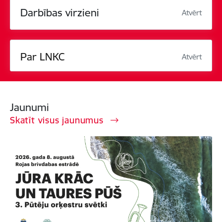
Darbības virzieni
Atvērt
Par LNKC
Atvērt
Jaunumi
Skatīt visus jaunumus