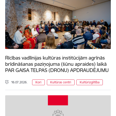
Rīcības vadlīnijas kultūras institūcijām agrīnās
brīdināšanas paziņojuma (šūnu apraides) laikā
PAR GAISA TELPAS (DRONU) APDRAUDĒJUMU
16.07.2026.
Kori
Kultūras centri
Kultūrizglītība