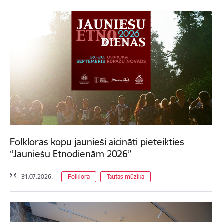
Folkloras kopu jaunieši aicināti pieteikties
“Jauniešu Etnodienām 2026”
31.07.2026.
Folklora
Tautas mūzika