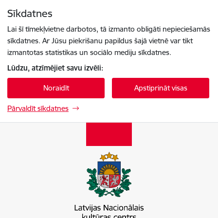
Pāriet uz lapas saturu
Sīkdatnes
Spied
lai meklētu
Enter
Lai šī tīmekļvietne darbotos, tā izmanto obligāti nepieciešamās
sīkdatnes. Ar Jūsu piekrišanu papildus šajā vietnē var tikt
izmantotas statistikas un sociālo mediju sīkdatnes.
Lūdzu, atzīmējiet savu izvēli:
Noraidīt
Apstiprināt visas
Pārvaldīt sīkdatnes
Latvijas Nacionālais kultūras centrs