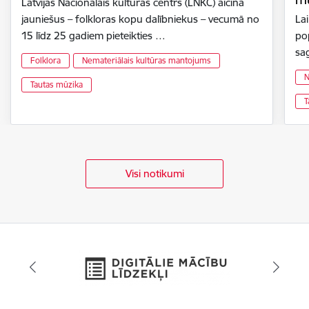
Latvijas Nacionālais kultūras centrs (LNKC) aicina
jauniešus – folkloras kopu dalībniekus – vecumā no
La
15 līdz 25 gadiem pieteikties …
po
sa
Folklora
Nemateriālais kultūras mantojums
N
Tautas mūzika
T
Visi notikumi