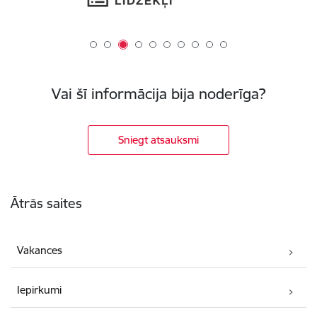
Vai šī informācija bija noderīga?
Sniegt atsauksmi
Kājene
Ātrās saites
Vakances
Iepirkumi