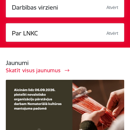
Darbības virzieni
Atvērt
Par LNKC
Atvērt
Jaunumi
Skatīt visus jaunumus