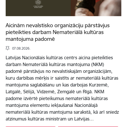
Aicinām nevalstisko organizāciju pārstāvjus
pieteikties darbam Nemateriālā kultūras
mantojuma padomē
07.08.2026.
Latvijas Nacionālais kultūras centrs aicina pieteikties
darbam Nemateriālā kultūras mantojuma (NKM)
padomē pārstāvjus no nevalstiskajām organizācijām,
kuru darbības mērķis ir saistīts ar nemateriālā kultūras
mantojuma saglabāšanu un kas darbojas Kurzemē,
Latgalē, Sēlijā, Vidzemē, Zemgalē un Rīgā. NKM
padome izvērtē pieteikumus nemateriālā kultūras
mantojuma elementu iekļaušanai Nacionālajā
nemateriālā kultūras mantojuma sarakstā, kā arī sniedz
atzinumus kultūras ministram un Latvijas…