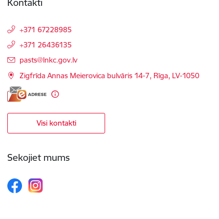
Kontakti
+371 67228985
+371 26436135
E-pasts:
pasts@lnkc.gov.lv
Zigfrīda Annas Meierovica bulvāris 14-7, Rīga, LV-1050
Visi kontakti
Sekojiet mums