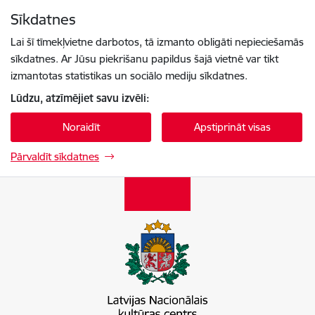
Pāriet uz lapas saturu
Sīkdatnes
Spied
lai meklētu
Enter
Lai šī tīmekļvietne darbotos, tā izmanto obligāti nepieciešamās
sīkdatnes. Ar Jūsu piekrišanu papildus šajā vietnē var tikt
izmantotas statistikas un sociālo mediju sīkdatnes.
Lūdzu, atzīmējiet savu izvēli:
Noraidīt
Apstiprināt visas
Pārvaldīt sīkdatnes
Latvijas Nacionālais kultūras centrs