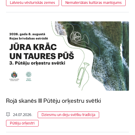
Latviešu vēsturiskās zemes
Nemateriālais kultūras mantojums
Rojā skanēs III Pūtēju orķestru svētki
24.07.2026.
Dziesmu un deju svētku tradīcija
Pūtēju orķestri