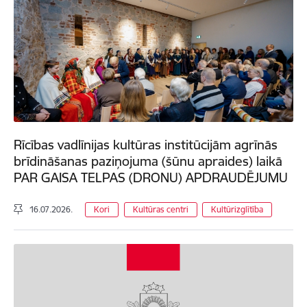
Rīcības vadlīnijas kultūras institūcijām agrīnās
brīdināšanas paziņojuma (šūnu apraides) laikā
PAR GAISA TELPAS (DRONU) APDRAUDĒJUMU
16.07.2026.
Kori
Kultūras centri
Kultūrizglītība