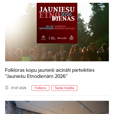
Folkloras kopu jaunieši aicināti pieteikties
“Jauniešu Etnodienām 2026”
31.07.2026.
Folklora
Tautas mūzika