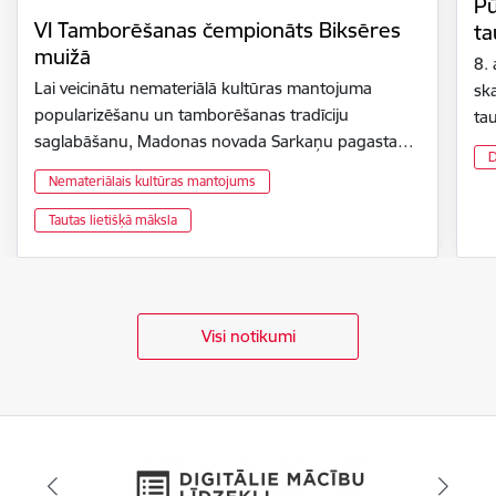
Pū
VI Tamborēšanas čempionāts Biksēres
ta
muižā
8.
Lai veicinātu nemateriālā kultūras mantojuma
ska
popularizēšanu un tamborēšanas tradīciju
ta
saglabāšanu, Madonas novada Sarkaņu pagasta…
D
Nemateriālais kultūras mantojums
Tautas lietišķā māksla
Visi notikumi