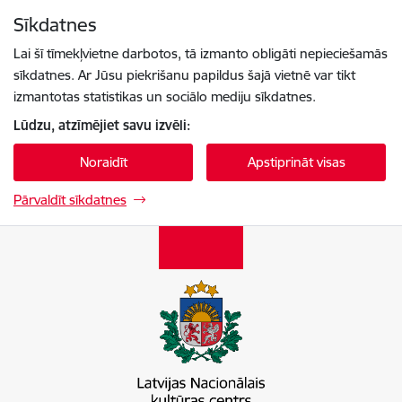
Pāriet uz lapas saturu
Sīkdatnes
Spied
lai meklētu
Enter
Lai šī tīmekļvietne darbotos, tā izmanto obligāti nepieciešamās
sīkdatnes. Ar Jūsu piekrišanu papildus šajā vietnē var tikt
izmantotas statistikas un sociālo mediju sīkdatnes.
Lūdzu, atzīmējiet savu izvēli:
Noraidīt
Apstiprināt visas
Pārvaldīt sīkdatnes
Latvijas Nacionālais kultūras centrs