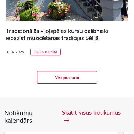
Tradicionālās vijoļspēles kursu dalībnieki
iepazīst muzicēšanas tradīcijas Sēlijā
31.07.2026.
Tautas mūzika
Visi jaunumi
Notikumu
Skatīt visus notikumus
kalendārs