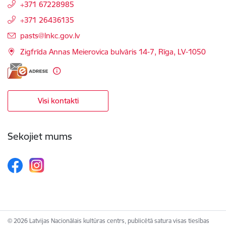
+371 67228985
+371 26436135
E-pasts:
pasts@lnkc.gov.lv
Zigfrīda Annas Meierovica bulvāris 14-7, Rīga, LV-1050
Visi kontakti
Sekojiet mums
© 2026 Latvijas Nacionālais kultūras centrs, publicētā satura visas tiesības