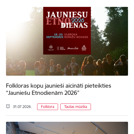
Folkloras kopu jaunieši aicināti pieteikties
“Jauniešu Etnodienām 2026”
31.07.2026.
Folklora
Tautas mūzika