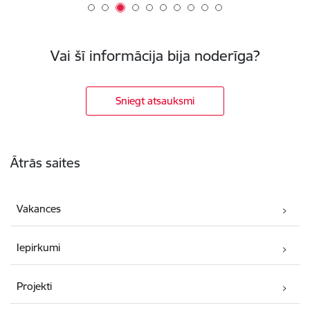
Vai šī informācija bija noderīga?
Sniegt atsauksmi
Kājene
Ātrās saites
Vakances
Iepirkumi
Projekti