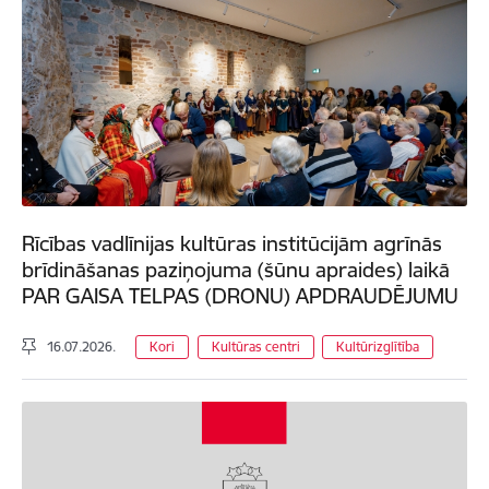
Rīcības vadlīnijas kultūras institūcijām agrīnās
brīdināšanas paziņojuma (šūnu apraides) laikā
PAR GAISA TELPAS (DRONU) APDRAUDĒJUMU
16.07.2026.
Kori
Kultūras centri
Kultūrizglītība