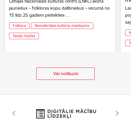
Latvijas Nacionālais kultūras centrs (LNKC) aicina
jauniešus – folkloras kopu dalībniekus – vecumā no
La
15 līdz 25 gadiem pieteikties …
po
sa
Folklora
Nemateriālais kultūras mantojums
N
Tautas mūzika
T
Visi notikumi