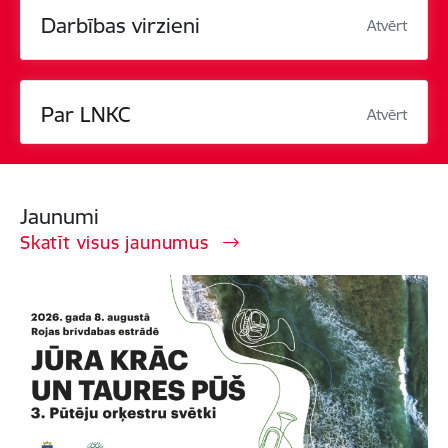
Darbības virzieni
Atvērt
Par LNKC
Atvērt
Jaunumi
Skatīt visus jaunumus