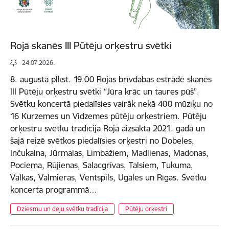
Rojā skanēs III Pūtēju orķestru svētki
24.07.2026.
8. augustā plkst. 19.00 Rojas brīvdabas estrādē skanēs
III Pūtēju orķestru svētki “Jūra krāc un taures pūš”.
Svētku koncertā piedalīsies vairāk nekā 400 mūziķu no
16 Kurzemes un Vidzemes pūtēju orķestriem. Pūtēju
orķestru svētku tradīcija Rojā aizsākta 2021. gadā un
šajā reizē svētkos piedalīsies orķestri no Dobeles,
Inčukalna, Jūrmalas, Limbažiem, Madlienas, Madonas,
Pociema, Rūjienas, Salacgrīvas, Talsiem, Tukuma,
Valkas, Valmieras, Ventspils, Ugāles un Rīgas. Svētku
koncerta programmā…
Dziesmu un deju svētku tradīcija
Pūtēju orķestri