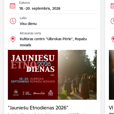
Datums
18.–20. septembris, 2026
Laiks
Visu dienu
Atrašanās vieta
Kultūras centrs "Ulbrokas Pērle", Ropažu
novads
"Jauniešu Etnodienas 2026"
VI
m