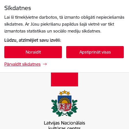
Pāriet uz lapas saturu
Sīkdatnes
Spied
lai meklētu
Enter
Lai šī tīmekļvietne darbotos, tā izmanto obligāti nepieciešamās
sīkdatnes. Ar Jūsu piekrišanu papildus šajā vietnē var tikt
izmantotas statistikas un sociālo mediju sīkdatnes.
Lūdzu, atzīmējiet savu izvēli:
Noraidīt
Apstiprināt visas
Pārvaldīt sīkdatnes
Latvijas Nacionālais kultūras centrs