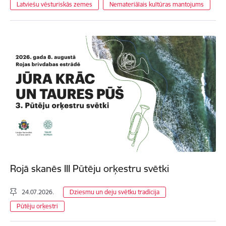
Latviešu vēsturiskās zemes
Nemateriālais kultūras mantojums
Rojā skanēs III Pūtēju orķestru svētki
24.07.2026.
Dziesmu un deju svētku tradīcija
Pūtēju orķestri