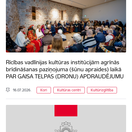
Rīcības vadlīnijas kultūras institūcijām agrīnās
brīdināšanas paziņojuma (šūnu apraides) laikā
PAR GAISA TELPAS (DRONU) APDRAUDĒJUMU
16.07.2026.
Kori
Kultūras centri
Kultūrizglītība