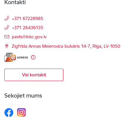
Kontakti
+371 67228985
+371 26436135
E-pasts:
pasts@lnkc.gov.lv
Zigfrīda Annas Meierovica bulvāris 14-7, Rīga, LV-1050
Visi kontakti
Sekojiet mums