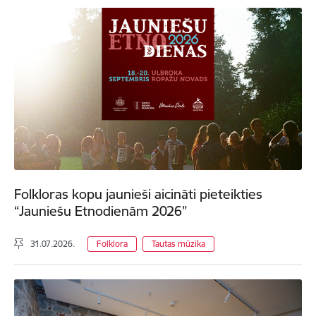
Folkloras kopu jaunieši aicināti pieteikties
“Jauniešu Etnodienām 2026”
31.07.2026.
Folklora
Tautas mūzika