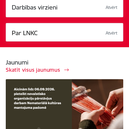
Darbības virzieni
Atvērt
Par LNKC
Atvērt
Jaunumi
Skatīt visus jaunumus