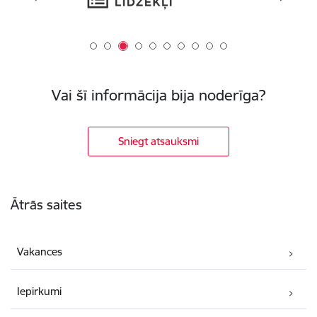
Vai šī informācija bija noderīga?
Sniegt atsauksmi
Kājene
Ātrās saites
Vakances
Iepirkumi