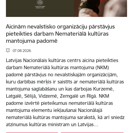
Aicinām nevalstisko organizāciju pārstāvjus
pieteikties darbam Nemateriālā kultūras
mantojuma padomē
07.08.2026.
Latvijas Nacionālais kultūras centrs aicina pieteikties
darbam Nemateriālā kultūras mantojuma (NKM)
padomē pārstāvjus no nevalstiskajām organizācijām,
kuru darbības mērķis ir saistīts ar nemateriālā kultūras
mantojuma saglabāšanu un kas darbojas Kurzemē,
Latgalē, Sēlijā, Vidzemē, Zemgalē un Rīgā. NKM
padome izvērtē pieteikumus nemateriālā kultūras
mantojuma elementu iekļaušanai Nacionālajā
nemateriālā kultūras mantojuma sarakstā, kā arī sniedz
atzinumus kultūras ministram un Latvijas…