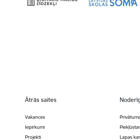
Kājene
Ātrās saites
Noderīg
Vakances
Privātuma
Iepirkumi
Piekļūsta
Projekti
Lapas kar