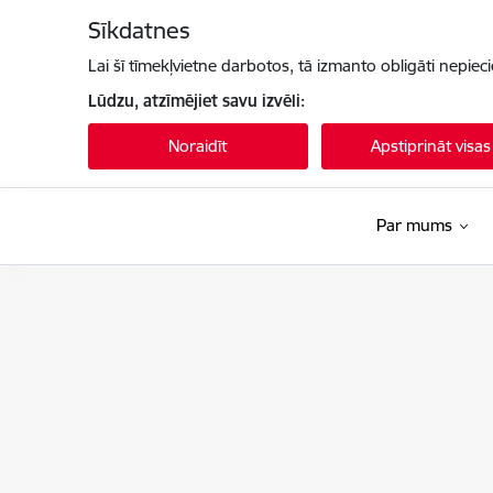
Pāriet uz lapas saturu
Sīkdatnes
Lai šī tīmekļvietne darbotos, tā izmanto obligāti nepiec
Lūdzu, atzīmējiet savu izvēli:
Noraidīt
Apstiprināt visas
Par mums
Latvijas Nacionālais kultūras centrs