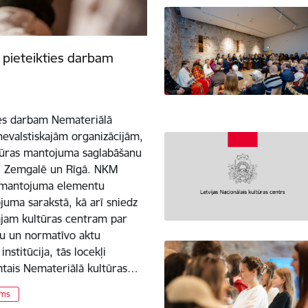
s pieteikties darbam
ties darbam Nemateriālā
evalstiskajām organizācijām,
ltūras mantojuma saglabāšanu
ē, Zemgalē un Rīgā. NKM
s mantojuma elementu
juma sarakstā, kā arī sniedz
ajam kultūras centram par
u un normatīvo aktu
stitūcija, tās locekļi
mtais Nemateriālā kultūras…
ums