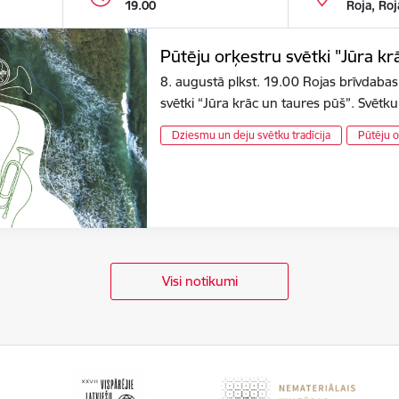
19.00
Roja, Roj
Pūtēju orķestru svētki "Jūra kr
8. augustā plkst. 19.00 Rojas brīvdabas
svētki “Jūra krāc un taures pūš”. Svēt
Dziesmu un deju svētku tradīcija
Pūtēju o
Visi notikumi