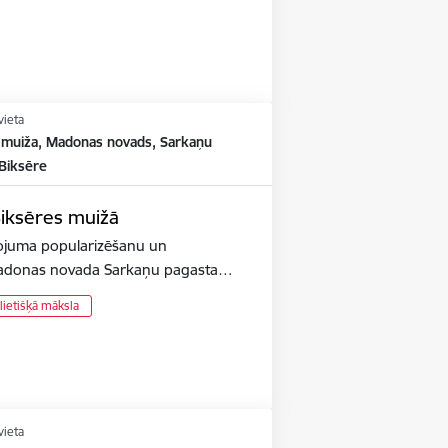
vieta
 muiža, Madonas novads, Sarkaņu
 Biksēre
iksēres muižā
tojuma popularizēšanu un
 Madonas novada Sarkaņu pagasta…
 lietišķā māksla
vieta