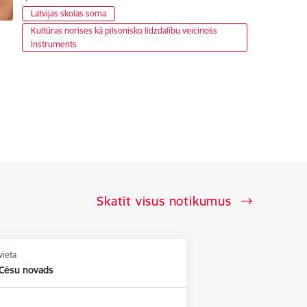
Latvijas skolas soma
Kultūras norises kā pilsonisko līdzdalību veicinošs
instruments
Skatīt visus notikumus
vieta
 Cēsu novads