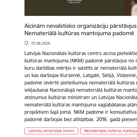
Aicinām nevalstisko organizāciju pārstāvju
Nemateriālā kultūras mantojuma padomē
07.08.2026.
Latvijas Nacionālais kultūras centrs aicina pieteik
kultūras mantojuma (NKM) padomē pārstāvjus no n
kuru darbības mērķis ir saistīts ar nemateriālā ku
un kas darbojas Kurzemē, Latgalē, Sēlijā, Vidzem
padome izvērtē pieteikumus nemateriālā kultūra
iekļaušanai Nacionālajā nemateriālā kultūras manto
atzinumus kultūras ministram un Latvijas Nacionāl
nemateriālā kultūras mantojuma saglabāšanas plān
projektiem šajā jomā. NKM padome ir konsultatīva in
padomē darbojas bez atlīdzības. 2016. gadā pieņe
Latviešu vēsturiskās zemes
Nemateriālais kultūras mantoj