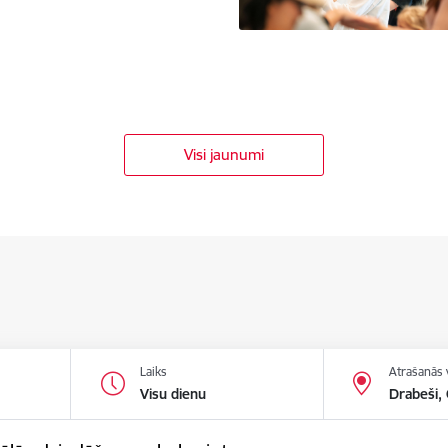
Visi jaunumi
Laiks
Atrašanās 
Visu dienu
Drabeši,