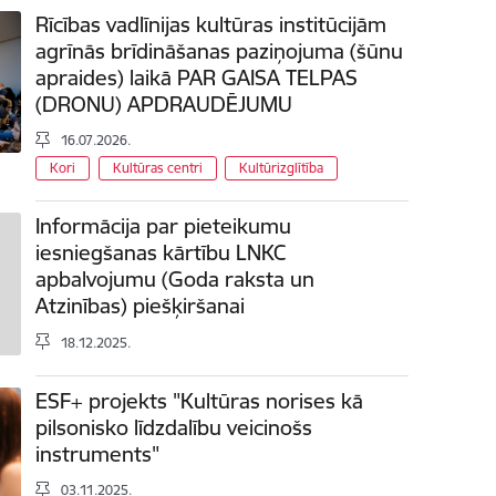
Rīcības vadlīnijas kultūras institūcijām
agrīnās brīdināšanas paziņojuma (šūnu
apraides) laikā PAR GAISA TELPAS
(DRONU) APDRAUDĒJUMU
16.07.2026.
Kori
Kultūras centri
Kultūrizglītība
Informācija par pieteikumu
iesniegšanas kārtību LNKC
apbalvojumu (Goda raksta un
Atzinības) piešķiršanai
18.12.2025.
ESF+ projekts "Kultūras norises kā
pilsonisko līdzdalību veicinošs
instruments"
03.11.2025.