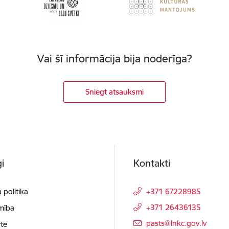
Vai šī informācija bija noderīga?
Sniegt atsauksmi
i
Kontakti
 politika
+371 67228985
+371 26436135
mība
E-pasts:
pasts@lnkc.gov.lv
te