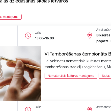
ālās dziedāšanas skolas ietvaros
ras mantojums
Atrašanās 
Laiks
Biksēres
13.00–16.00
pagasts,
VI Tamborēšanas čempionāts B
Lai veicinātu nemateriālā kultūras man
tamborēšanas tradīciju saglabāšanu,
Nemateriālais kultūras mantojums
Tautas
Laiks
Atrašanās 