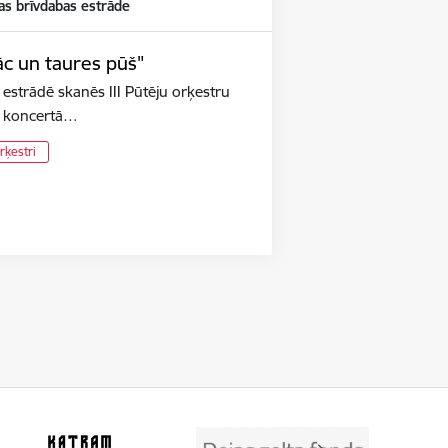
as brīvdabas estrāde
āc un taures pūš"
 estrādē skanēs III Pūtēju orķestru
ku koncertā…
rķestri