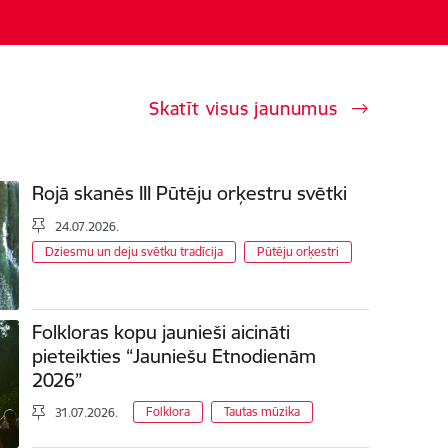
Skatīt visus jaunumus
Rojā skanēs III Pūtēju orķestru svētki
24.07.2026.
Dziesmu un deju svētku tradīcija
Pūtēju orķestri
Folkloras kopu jaunieši aicināti
pieteikties “Jauniešu Etnodienām
2026”
Folklora
Tautas mūzika
31.07.2026.