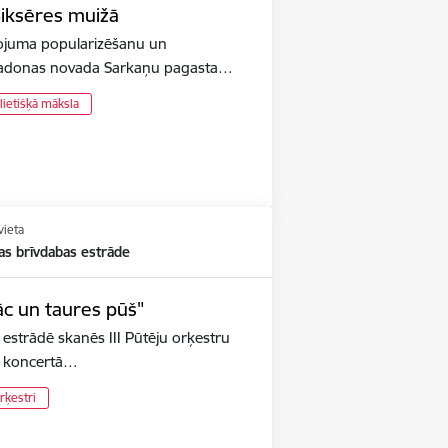
iksēres muižā
tojuma popularizēšanu un
 Madonas novada Sarkaņu pagasta…
 lietišķā māksla
vieta
as brīvdabas estrāde
āc un taures pūš"
 estrādē skanēs III Pūtēju orķestru
ku koncertā…
rķestri