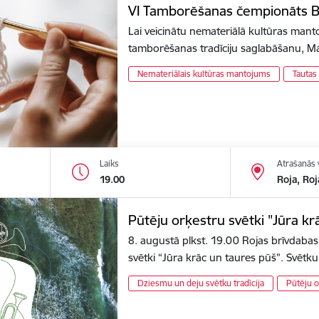
VI Tamborēšanas čempionāts B
Lai veicinātu nemateriālā kultūras man
tamborēšanas tradīciju saglabāšanu,
Nemateriālais kultūras mantojums
Tautas
Laiks
Atrašanās 
19.00
Roja, Roj
Pūtēju orķestru svētki "Jūra kr
8. augustā plkst. 19.00 Rojas brīvdabas
svētki “Jūra krāc un taures pūš”. Svēt
Dziesmu un deju svētku tradīcija
Pūtēju o