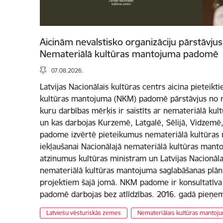
Aicinām nevalstisko organizāciju pārstāvju
Nemateriālā kultūras mantojuma padomē
07.08.2026.
Latvijas Nacionālais kultūras centrs aicina pieteik
kultūras mantojuma (NKM) padomē pārstāvjus no n
kuru darbības mērķis ir saistīts ar nemateriālā ku
un kas darbojas Kurzemē, Latgalē, Sēlijā, Vidzem
padome izvērtē pieteikumus nemateriālā kultūra
iekļaušanai Nacionālajā nemateriālā kultūras manto
atzinumus kultūras ministram un Latvijas Nacionāl
nemateriālā kultūras mantojuma saglabāšanas plān
projektiem šajā jomā. NKM padome ir konsultatīva in
padomē darbojas bez atlīdzības. 2016. gadā pieņe
Latviešu vēsturiskās zemes
Nemateriālais kultūras mantoj