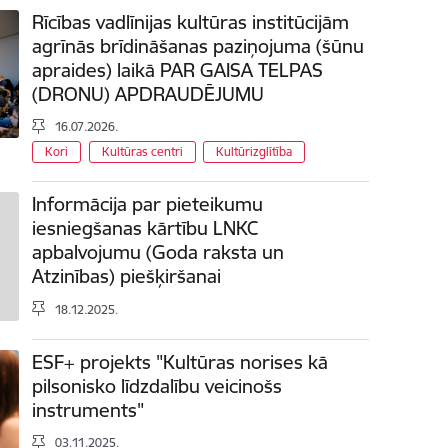
Rīcības vadlīnijas kultūras institūcijām
agrīnās brīdināšanas paziņojuma (šūnu
apraides) laikā PAR GAISA TELPAS
(DRONU) APDRAUDĒJUMU
16.07.2026.
Kori
Kultūras centri
Kultūrizglītība
Informācija par pieteikumu
iesniegšanas kārtību LNKC
apbalvojumu (Goda raksta un
Atzinības) piešķiršanai
18.12.2025.
ESF+ projekts "Kultūras norises kā
pilsonisko līdzdalību veicinošs
instruments"
03.11.2025.