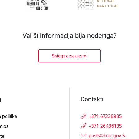
Vai šī informācija bija noderīga?
Sniegt atsauksmi
i
Kontakti
 politika
+371 67228985
+371 26436135
mība
E-pasts:
pasts@lnkc.gov.lv
te