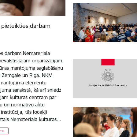
s pieteikties darbam
ties darbam Nemateriālā
evalstiskajām organizācijām,
ltūras mantojuma saglabāšanu
ē, Zemgalē un Rīgā. NKM
s mantojuma elementu
juma sarakstā, kā arī sniedz
ajam kultūras centram par
u un normatīvo aktu
stitūcija, tās locekļi
mtais Nemateriālā kultūras…
ums