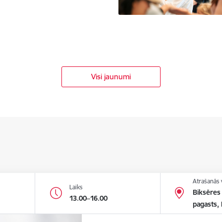
Visi jaunumi
Atrašanās 
Laiks
Biksēres
13.00–16.00
pagasts,