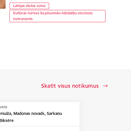
Latvijas skolas soma
Kultūras norises kā pilsonisko līdzdalību veicinošs
instruments
Skatīt visus notikumus
vieta
 muiža, Madonas novads, Sarkaņu
 Biksēre