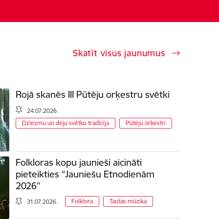
Skatīt visus jaunumus
Rojā skanēs III Pūtēju orķestru svētki
24.07.2026.
Dziesmu un deju svētku tradīcija
Pūtēju orķestri
Folkloras kopu jaunieši aicināti
pieteikties “Jauniešu Etnodienām
2026”
Folklora
Tautas mūzika
31.07.2026.