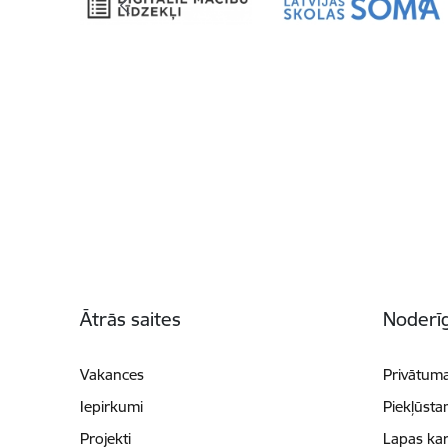
Kājene
Ātrās saites
Noderīg
Vakances
Privātuma
Iepirkumi
Piekļūsta
Projekti
Lapas kar