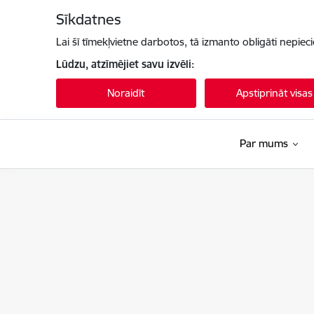
Pāriet uz lapas saturu
Sīkdatnes
Lai šī tīmekļvietne darbotos, tā izmanto obligāti nepiec
Lūdzu, atzīmējiet savu izvēli:
Noraidīt
Apstiprināt visas
Par mums
Latvijas Nacionālais kultūras centrs