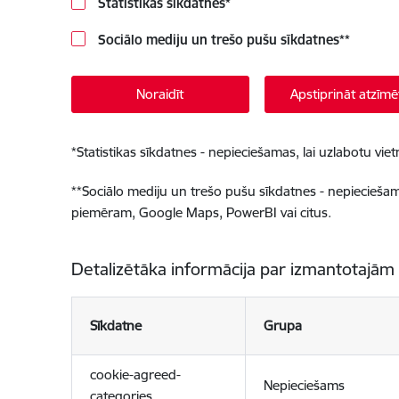
Statistikas sīkdatnes
*
Sociālo mediju un trešo pušu sīkdatnes
**
Noraidīt
Apstiprināt atzīmē
*
Statistikas sīkdatnes - nepieciešamas, lai uzlabotu v
**
Sociālo mediju un trešo pušu sīkdatnes - nepieciešamas
piemēram, Google Maps, PowerBI vai citus.
Detalizētāka informācija par izmantotajām
Sīkdatne
Grupa
cookie-agreed-
Nepieciešams
categories