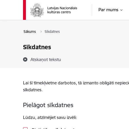
Pāriet uz lapas saturu
Par mums
Sākums
Sīkdatnes
Sīkdatnes
Atskaņot tekstu
Lai šī tīmekļvietne darbotos, tā izmanto obligāti nepiec
sīkdatnes.
Pielāgot sīkdatnes
Lūdzu, atzīmējiet savu izvēli: