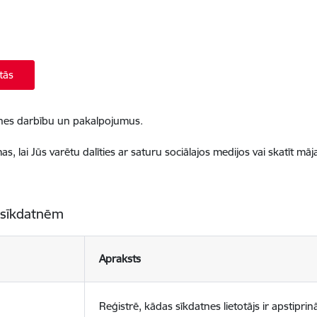
tās
ietnes darbību un pakalpojumus.
, lai Jūs varētu dalīties ar saturu sociālajos medijos vai skatīt mā
 sīkdatnēm
Apraksts
Reģistrē, kādas sīkdatnes lietotājs ir apstiprinā