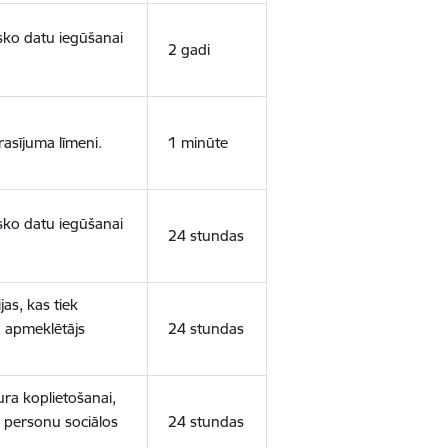
isko datu iegūšanai
2 gadi
rasījuma līmeni.
1 minūte
isko datu iegūšanai
24 stundas
as, kas tiek
ā apmeklētājs
24 stundas
ura koplietošanai,
o personu sociālos
24 stundas