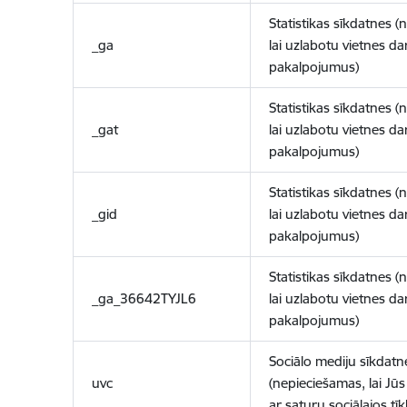
Statistikas sīkdatnes (
_ga
lai uzlabotu vietnes d
pakalpojumus)
Statistikas sīkdatnes (
_gat
lai uzlabotu vietnes d
pakalpojumus)
Statistikas sīkdatnes (
_gid
lai uzlabotu vietnes d
pakalpojumus)
Statistikas sīkdatnes (
_ga_36642TYJL6
lai uzlabotu vietnes d
pakalpojumus)
Sociālo mediju sīkdatn
uvc
(nepieciešamas, lai Jūs 
ar saturu sociālajos tīk