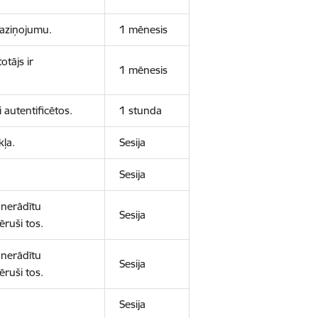
 paziņojumu.
1 mēnesis
otājs ir
1 mēnesis
 autentificētos.
1 stunda
kļa.
Sesija
Sesija
 nerādītu
Sesija
ēruši tos.
 nerādītu
Sesija
ēruši tos.
Sesija