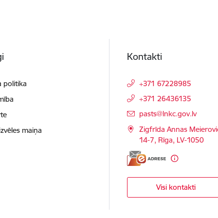
i
Kontakti
 politika
+371 67228985
+371 26436135
mība
E-pasts:
pasts@lnkc.gov.lv
te
Zigfrīda Annas Meierovi
izvēles maiņa
14-7, Rīga, LV-1050
Visi kontakti