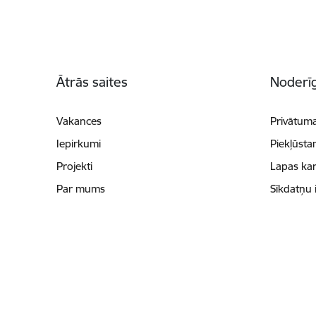
Kājene
Ātrās saites
Noderīg
Vakances
Privātuma
Iepirkumi
Piekļūsta
Projekti
Lapas kar
Par mums
Sīkdatņu 