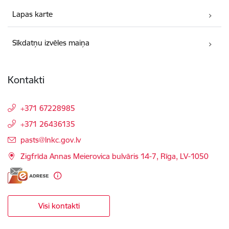
Lapas karte
Sīkdatņu izvēles maiņa
Kontakti
+371 67228985
+371 26436135
E-pasts:
pasts@lnkc.gov.lv
Zigfrīda Annas Meierovica bulvāris 14-7, Rīga, LV-1050
Visi kontakti