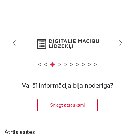
Vai šī informācija bija noderīga?
Sniegt atsauksmi
Kājene
Ātrās saites