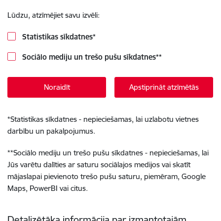
Lūdzu, atzīmējiet savu izvēli:
Statistikas sīkdatnes
*
Sociālo mediju un trešo pušu sīkdatnes
**
Noraidīt
Apstiprināt atzīmētās
*
Statistikas sīkdatnes - nepieciešamas, lai uzlabotu vietnes
darbību un pakalpojumus.
**
Sociālo mediju un trešo pušu sīkdatnes - nepieciešamas, lai
Jūs varētu dalīties ar saturu sociālajos medijos vai skatīt
mājaslapai pievienoto trešo pušu saturu, piemēram, Google
Maps, PowerBI vai citus.
Detalizētāka informācija par izmantotajām