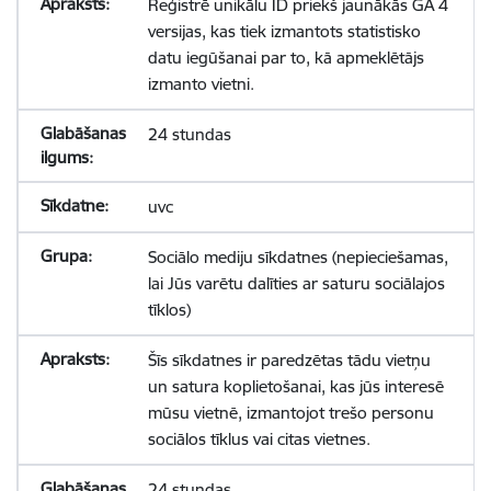
Reģistrē unikālu ID priekš jaunākās GA 4
versijas, kas tiek izmantots statistisko
datu iegūšanai par to, kā apmeklētājs
izmanto vietni.
24 stundas
uvc
Sociālo mediju sīkdatnes (nepieciešamas,
lai Jūs varētu dalīties ar saturu sociālajos
tīklos)
Šīs sīkdatnes ir paredzētas tādu vietņu
un satura koplietošanai, kas jūs interesē
mūsu vietnē, izmantojot trešo personu
sociālos tīklus vai citas vietnes.
24 stundas