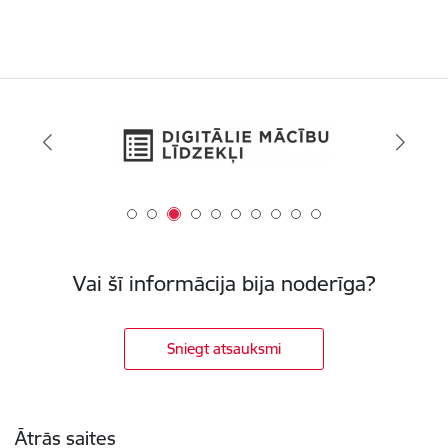
Vai šī informācija bija noderīga?
Sniegt atsauksmi
Kājene
Ātrās saites