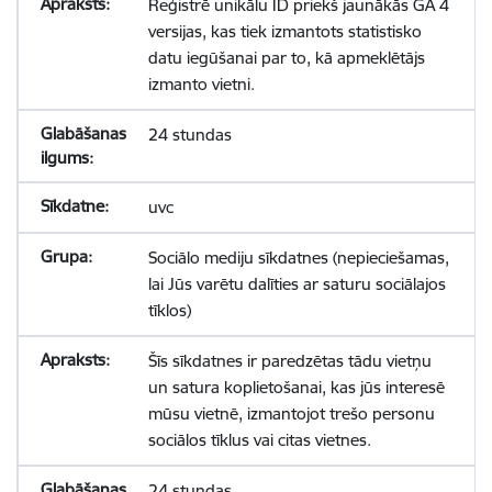
Reģistrē unikālu ID priekš jaunākās GA 4
versijas, kas tiek izmantots statistisko
datu iegūšanai par to, kā apmeklētājs
izmanto vietni.
24 stundas
uvc
Sociālo mediju sīkdatnes (nepieciešamas,
lai Jūs varētu dalīties ar saturu sociālajos
tīklos)
Šīs sīkdatnes ir paredzētas tādu vietņu
un satura koplietošanai, kas jūs interesē
mūsu vietnē, izmantojot trešo personu
sociālos tīklus vai citas vietnes.
24 stundas