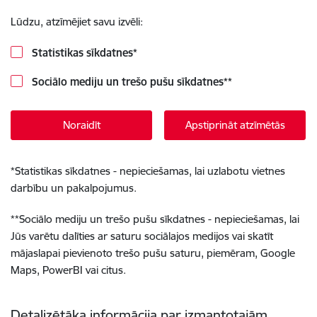
Lūdzu, atzīmējiet savu izvēli:
Statistikas sīkdatnes
*
Sociālo mediju un trešo pušu sīkdatnes
**
Noraidīt
Apstiprināt atzīmētās
*
Statistikas sīkdatnes - nepieciešamas, lai uzlabotu vietnes
darbību un pakalpojumus.
**
Sociālo mediju un trešo pušu sīkdatnes - nepieciešamas, lai
Jūs varētu dalīties ar saturu sociālajos medijos vai skatīt
mājaslapai pievienoto trešo pušu saturu, piemēram, Google
Maps, PowerBI vai citus.
Detalizētāka informācija par izmantotajām