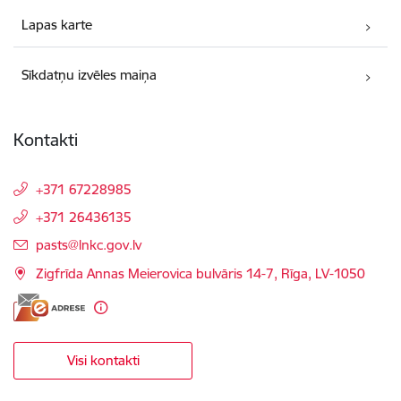
Lapas karte
Sīkdatņu izvēles maiņa
Kontakti
+371 67228985
+371 26436135
E-pasts:
pasts@lnkc.gov.lv
Zigfrīda Annas Meierovica bulvāris 14-7, Rīga, LV-1050
Visi kontakti