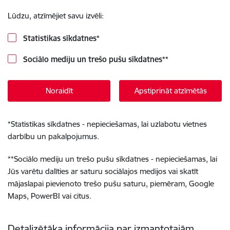
Lūdzu, atzīmējiet savu izvēli:
Statistikas sīkdatnes
*
Sociālo mediju un trešo pušu sīkdatnes
**
Noraidīt
Apstiprināt atzīmētās
*
Statistikas sīkdatnes - nepieciešamas, lai uzlabotu vietnes
darbību un pakalpojumus.
**
Sociālo mediju un trešo pušu sīkdatnes - nepieciešamas, lai
Jūs varētu dalīties ar saturu sociālajos medijos vai skatīt
mājaslapai pievienoto trešo pušu saturu, piemēram, Google
Maps, PowerBI vai citus.
Detalizētāka informācija par izmantotajām