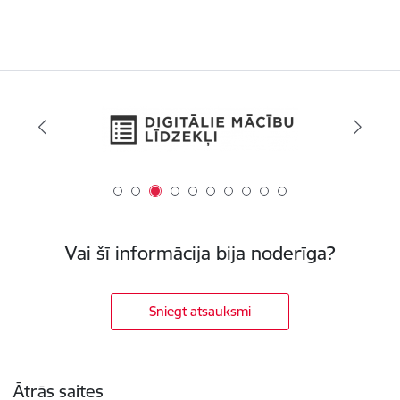
Vai šī informācija bija noderīga?
Sniegt atsauksmi
Kājene
Ātrās saites