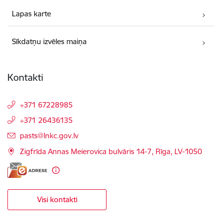
Lapas karte
Sīkdatņu izvēles maiņa
Kontakti
+371 67228985
+371 26436135
E-pasts:
pasts@lnkc.gov.lv
Zigfrīda Annas Meierovica bulvāris 14-7, Rīga, LV-1050
Visi kontakti