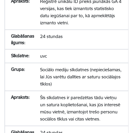
Reģistrē unikālu ID priekš jaunākās GA 4
versijas, kas tiek izmantots statistisko
datu iegūšanai par to, kā apmeklētājs
izmanto vietni.
24 stundas
uvc
Sociālo mediju sīkdatnes (nepieciešamas,
lai Jūs varētu dalīties ar saturu sociālajos
tīklos)
Šīs sīkdatnes ir paredzētas tādu vietņu
un satura koplietošanai, kas jūs interesē
mūsu vietnē, izmantojot trešo personu
sociālos tīklus vai citas vietnes.
24 stundas