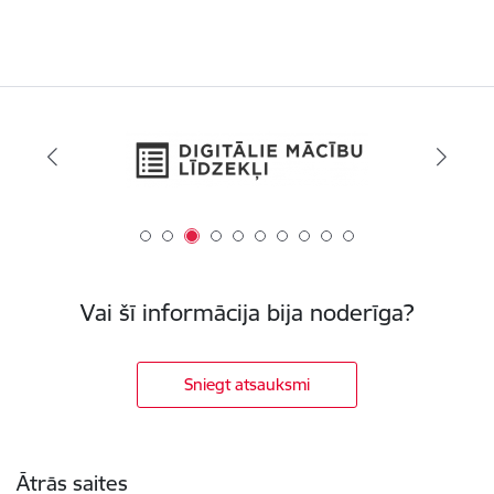
Vai šī informācija bija noderīga?
Sniegt atsauksmi
Kājene
Ātrās saites