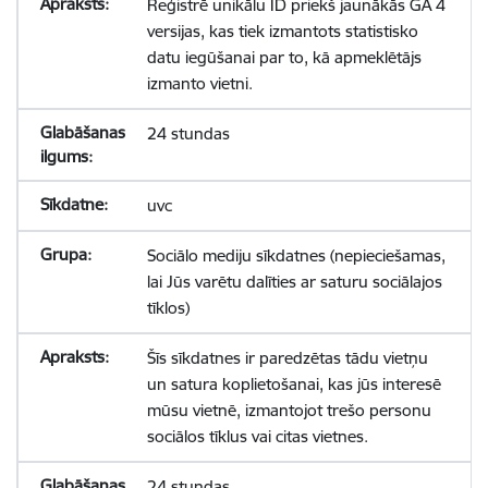
Reģistrē unikālu ID priekš jaunākās GA 4
versijas, kas tiek izmantots statistisko
datu iegūšanai par to, kā apmeklētājs
izmanto vietni.
24 stundas
uvc
Sociālo mediju sīkdatnes (nepieciešamas,
lai Jūs varētu dalīties ar saturu sociālajos
tīklos)
Šīs sīkdatnes ir paredzētas tādu vietņu
un satura koplietošanai, kas jūs interesē
mūsu vietnē, izmantojot trešo personu
sociālos tīklus vai citas vietnes.
24 stundas