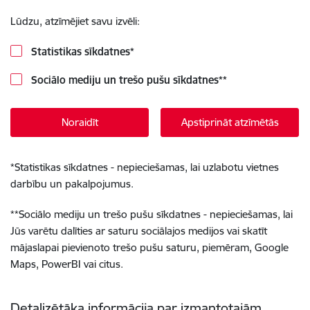
Lūdzu, atzīmējiet savu izvēli:
Statistikas sīkdatnes
*
Sociālo mediju un trešo pušu sīkdatnes
**
Noraidīt
Apstiprināt atzīmētās
*
Statistikas sīkdatnes - nepieciešamas, lai uzlabotu vietnes
darbību un pakalpojumus.
**
Sociālo mediju un trešo pušu sīkdatnes - nepieciešamas, lai
Jūs varētu dalīties ar saturu sociālajos medijos vai skatīt
mājaslapai pievienoto trešo pušu saturu, piemēram, Google
Maps, PowerBI vai citus.
Detalizētāka informācija par izmantotajām