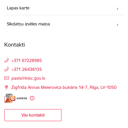
Lapas karte
Sīkdatņu izvēles maiņa
Kontakti
+371 67228985
+371 26436135
E-pasts:
pasts@lnkc.gov.lv
Zigfrīda Annas Meierovica bulvāris 14-7, Rīga, LV-1050
Visi kontakti