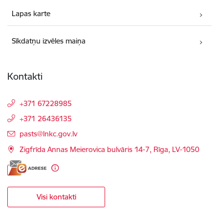
Lapas karte
Sīkdatņu izvēles maiņa
Kontakti
+371 67228985
+371 26436135
E-pasts:
pasts@lnkc.gov.lv
Zigfrīda Annas Meierovica bulvāris 14-7, Rīga, LV-1050
Visi kontakti