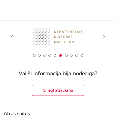
Vai šī informācija bija noderīga?
Sniegt atsauksmi
Kājene
Ātrās saites