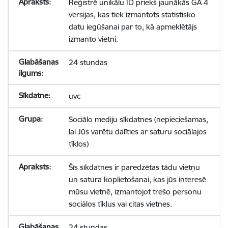
Reģistrē unikālu ID priekš jaunākās GA 4
versijas, kas tiek izmantots statistisko
datu iegūšanai par to, kā apmeklētājs
izmanto vietni.
24 stundas
uvc
Sociālo mediju sīkdatnes (nepieciešamas,
lai Jūs varētu dalīties ar saturu sociālajos
tīklos)
Šīs sīkdatnes ir paredzētas tādu vietņu
un satura koplietošanai, kas jūs interesē
mūsu vietnē, izmantojot trešo personu
sociālos tīklus vai citas vietnes.
24 stundas