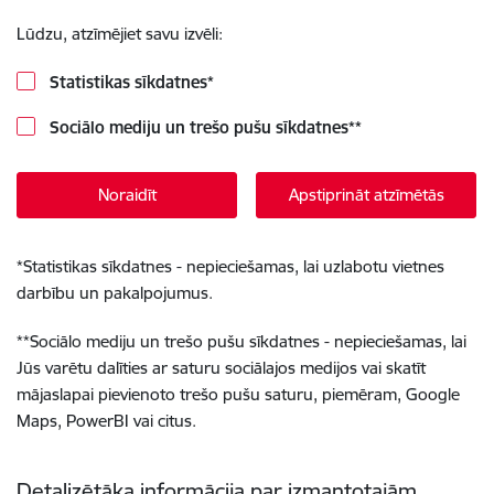
Lūdzu, atzīmējiet savu izvēli:
Statistikas sīkdatnes
*
Sociālo mediju un trešo pušu sīkdatnes
**
Noraidīt
Apstiprināt atzīmētās
*
Statistikas sīkdatnes - nepieciešamas, lai uzlabotu vietnes
darbību un pakalpojumus.
**
Sociālo mediju un trešo pušu sīkdatnes - nepieciešamas, lai
Jūs varētu dalīties ar saturu sociālajos medijos vai skatīt
mājaslapai pievienoto trešo pušu saturu, piemēram, Google
Maps, PowerBI vai citus.
Detalizētāka informācija par izmantotajām