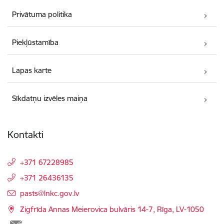
Privātuma politika
Piekļūstamība
Lapas karte
Sīkdatņu izvēles maiņa
Kontakti
+371 67228985
+371 26436135
E-pasts:
pasts@lnkc.gov.lv
Zigfrīda Annas Meierovica bulvāris 14-7, Rīga, LV-1050