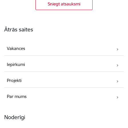
Sniegt atsauksmi
Kājene
Ātrās saites
Vakances
Iepirkumi
Projekti
Par mums
Noderīgi