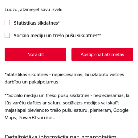
Lūdzu, atzīmējiet savu izvēli:
Statistikas sīkdatnes
*
Sociālo mediju un trešo pušu sīkdatnes
**
Noraidīt
Apstiprināt atzīmētās
*
Statistikas sīkdatnes - nepieciešamas, lai uzlabotu vietnes
darbību un pakalpojumus.
**
Sociālo mediju un trešo pušu sīkdatnes - nepieciešamas, lai
Jūs varētu dalīties ar saturu sociālajos medijos vai skatīt
mājaslapai pievienoto trešo pušu saturu, piemēram, Google
Maps, PowerBI vai citus.
Detalizētāka informācija par izmantotajām