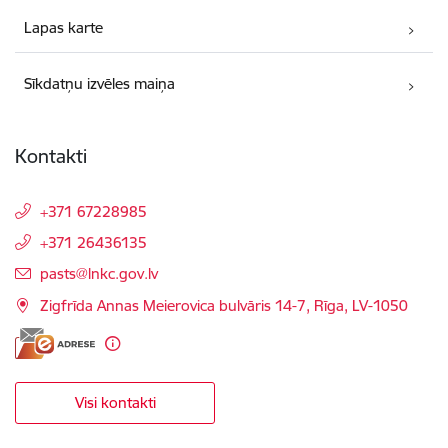
Lapas karte
Sīkdatņu izvēles maiņa
Kontakti
+371 67228985
+371 26436135
E-pasts:
pasts@lnkc.gov.lv
Zigfrīda Annas Meierovica bulvāris 14-7, Rīga, LV-1050
Visi kontakti