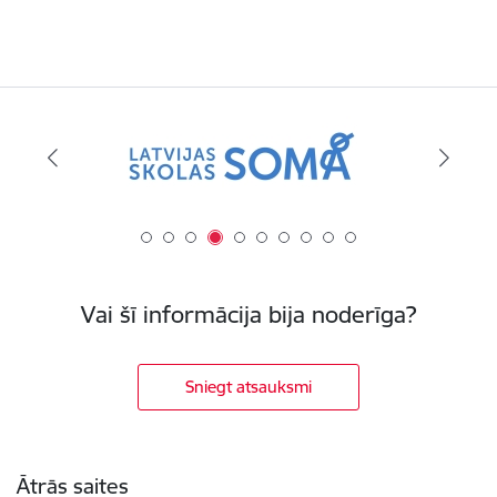
Vai šī informācija bija noderīga?
Sniegt atsauksmi
Kājene
Ātrās saites