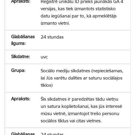
Reģistrē unikālu ID priekš jaunākās GA 4
versijas, kas tiek izmantots statistisko
datu iegūšanai par to, kā apmeklētājs
izmanto vietni.
24 stundas
uvc
Sociālo mediju sīkdatnes (nepieciešamas,
lai Jūs varētu dalīties ar saturu sociālajos
tīklos)
Šīs sīkdatnes ir paredzētas tādu vietņu
un satura koplietošanai, kas jūs interesē
mūsu vietnē, izmantojot trešo personu
sociālos tīklus vai citas vietnes.
24 stundas