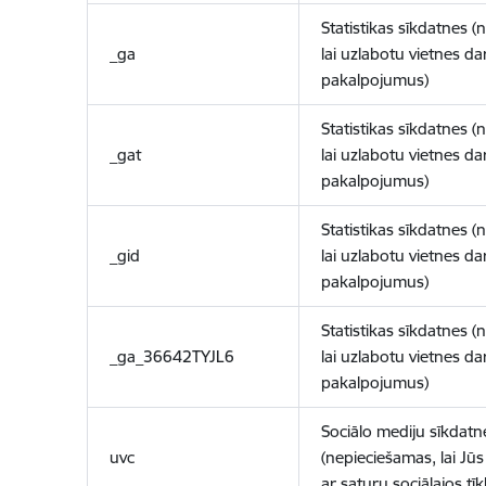
Statistikas sīkdatnes (
_ga
lai uzlabotu vietnes d
pakalpojumus)
Statistikas sīkdatnes (
_gat
lai uzlabotu vietnes d
pakalpojumus)
Statistikas sīkdatnes (
_gid
lai uzlabotu vietnes d
pakalpojumus)
Statistikas sīkdatnes (
_ga_36642TYJL6
lai uzlabotu vietnes d
pakalpojumus)
Sociālo mediju sīkdatn
uvc
(nepieciešamas, lai Jūs 
ar saturu sociālajos tīk