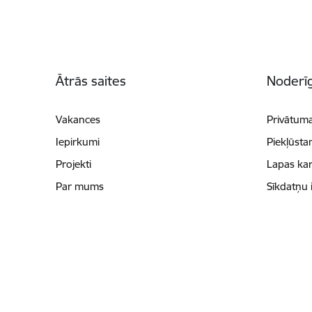
Kājene
Ātrās saites
Noderīg
Vakances
Privātuma
Iepirkumi
Piekļūsta
Projekti
Lapas kar
Par mums
Sīkdatņu 