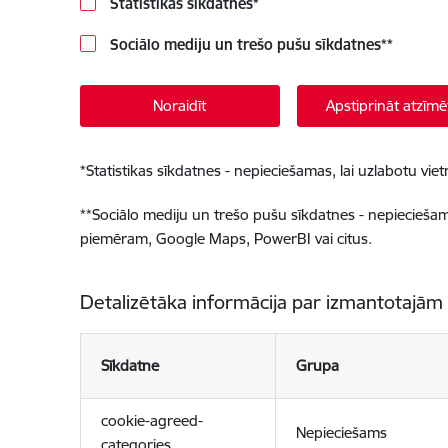
Statistikas sīkdatnes
*
Sociālo mediju un trešo pušu sīkdatnes
**
Noraidīt
Apstiprināt atzīmē
*
Statistikas sīkdatnes - nepieciešamas, lai uzlabotu v
**
Sociālo mediju un trešo pušu sīkdatnes - nepieciešamas
piemēram, Google Maps, PowerBI vai citus.
Detalizētāka informācija par izmantotajām
Sīkdatne
Grupa
cookie-agreed-
Nepieciešams
categories