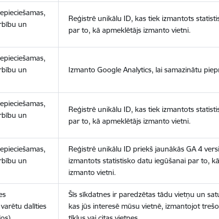
nepieciešamas,
Reģistrē unikālu ID, kas tiek izmantots statist
arbību un
par to, kā apmeklētājs izmanto vietni.
nepieciešamas,
arbību un
Izmanto Google Analytics, lai samazinātu piep
nepieciešamas,
Reģistrē unikālu ID, kas tiek izmantots statist
arbību un
par to, kā apmeklētājs izmanto vietni.
nepieciešamas,
Reģistrē unikālu ID priekš jaunākās GA 4 versij
arbību un
izmantots statistisko datu iegūšanai par to, k
izmanto vietni.
es
Šīs sīkdatnes ir paredzētas tādu vietņu un sat
varētu dalīties
kas jūs interesē mūsu vietnē, izmantojot treš
los)
tīklus vai citas vietnes.