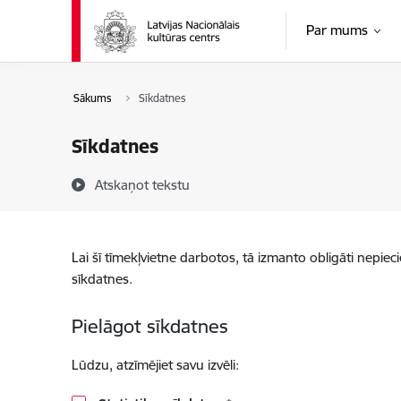
Pāriet uz lapas saturu
Par mums
Sākums
Sīkdatnes
Sīkdatnes
Atskaņot tekstu
Lai šī tīmekļvietne darbotos, tā izmanto obligāti nepiec
sīkdatnes.
Pielāgot sīkdatnes
Lūdzu, atzīmējiet savu izvēli: