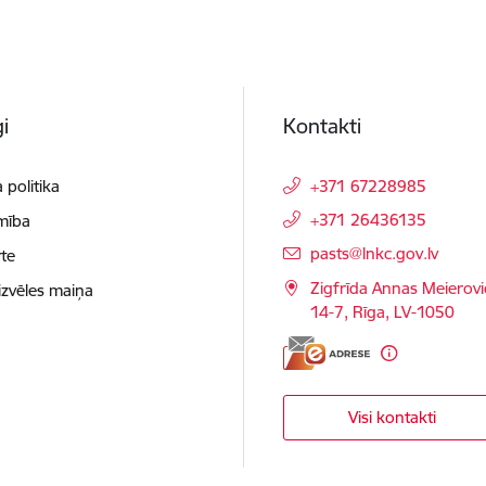
i
Kontakti
 politika
+371 67228985
+371 26436135
mība
E-pasts:
pasts@lnkc.gov.lv
te
Zigfrīda Annas Meierovi
izvēles maiņa
14-7, Rīga, LV-1050
Visi kontakti