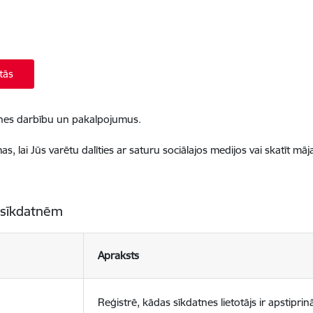
tās
ietnes darbību un pakalpojumus.
, lai Jūs varētu dalīties ar saturu sociālajos medijos vai skatīt mā
 sīkdatnēm
Apraksts
Reģistrē, kādas sīkdatnes lietotājs ir apstiprinā