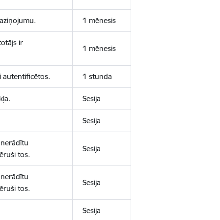
 paziņojumu.
1 mēnesis
otājs ir
1 mēnesis
 autentificētos.
1 stunda
kļa.
Sesija
Sesija
 nerādītu
Sesija
ēruši tos.
 nerādītu
Sesija
ēruši tos.
Sesija